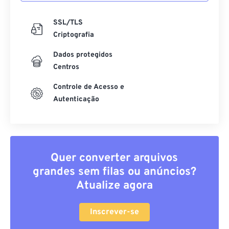
SSL/TLS
Criptografia
Dados protegidos
Centros
Controle de Acesso e
Autenticação
Quer converter arquivos
grandes sem filas ou anúncios?
Atualize agora
Inscrever-se