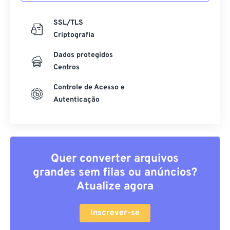
SSL/TLS
Criptografia
Dados protegidos
Centros
Controle de Acesso e
Autenticação
Quer converter arquivos
grandes sem filas ou anúncios?
Atualize agora
Inscrever-se