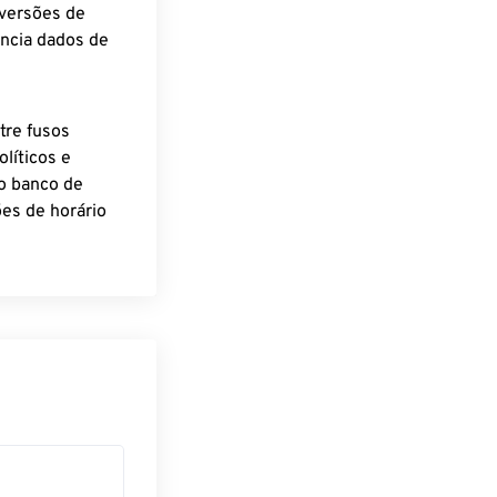
nversões de
encia dados de
tre fusos
líticos e
o banco de
es de horário