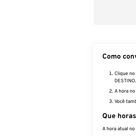
Como con
Clique no
DESTINO.
A hora no
Você tamb
Que horas
A hora atual n