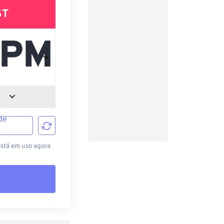
ST
de
está em uso agora