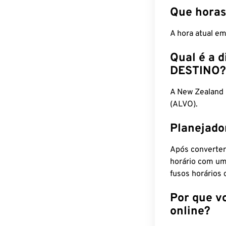
Que horas
A hora atual e
Qual é a d
DESTINO?
A New Zealand
(ALVO).
Planejado
Após converter
horário com um
fusos horários 
Por que v
online?