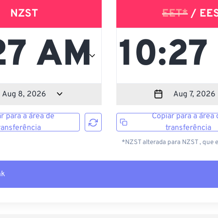
NZST
EET*
/ EE
r para a área de
Copiar para a área 
ransferência
transferência
*NZST alterada para NZST , que 
nk