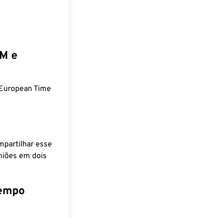
EM e
European Time
mpartilhar esse
niões em dois
tempo