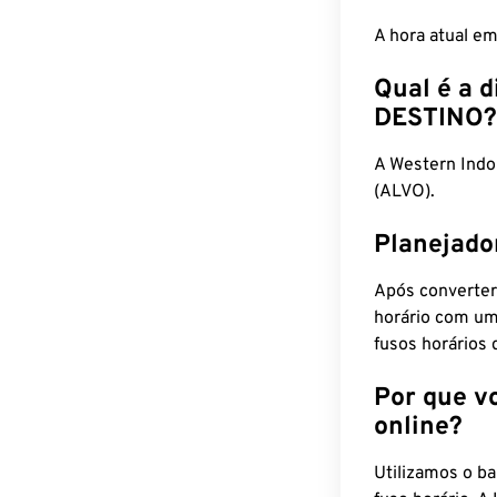
A hora atual e
Qual é a d
DESTINO?
A Western Ind
(ALVO).
Planejado
Após converter
horário com um
fusos horários 
Por que v
online?
Utilizamos o b