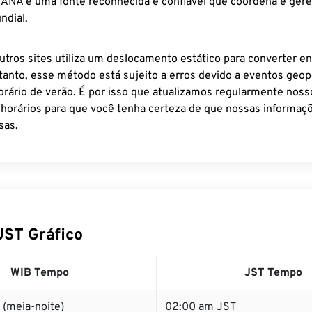
 IANA é uma fonte reconhecida e confiável que coordena e ger
ndial.
utros sites utiliza um deslocamento estático para converter en
tanto, esse método está sujeito a erros devido a eventos geopo
rário de verão. É por isso que atualizamos regularmente noss
 horários para que você tenha certeza de que nossas informaçõ
sas.
JST Gráfico
WIB Tempo
JST Tempo
 (meia-noite)
02:00 am JST