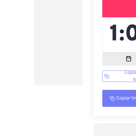
Copia
t
Copiar li