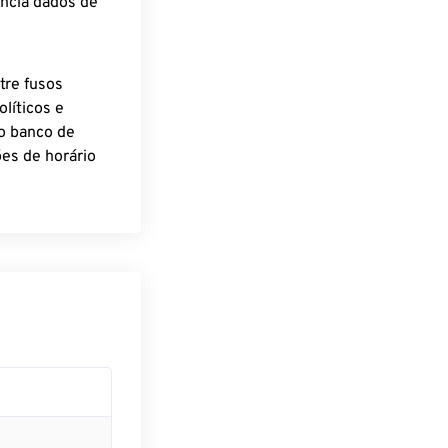
encia dados de
tre fusos
líticos e
o banco de
es de horário