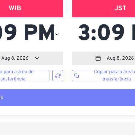
WIB
JST
r para a área de
Copiar para a área 
ransferência
transferência
nk