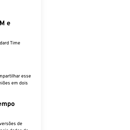
EM e
dard Time
mpartilhar esse
niões em dois
tempo
nversões de