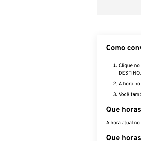
Como con
Clique no
DESTINO.
A hora no
Você tamb
Que horas
A hora atual n
Que horas