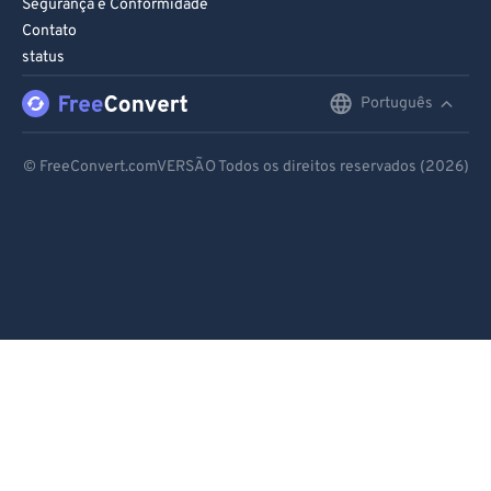
Segurança e Conformidade
Contato
status
Português
English
Deutsch
© FreeConvert.comVERSÃO Todos os direitos reservados (2026)
Español
Français
Português
Italiano
Dutch
日本語
简体中文