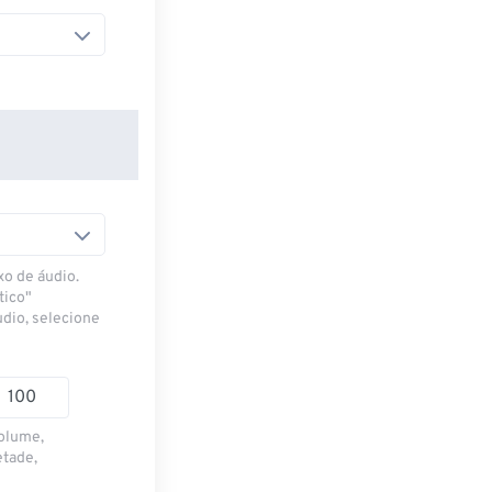
xo de áudio.
tico"
udio, selecione
volume,
etade,