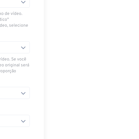
xo de vídeo.
tico"
ídeo, selecione
vídeo. Se você
eo original será
proporção