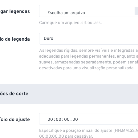
gar legendas
Escolha um arquivo
Carregue um arquivo .srt ou .ass.
Duro
o de legenda
As legendas rígidas, sempre visíveis e integradas a
adequadas para legendas permanentes, enquanto 
suaves, armazenadas separadamente, podem ser at
desativadas para uma visualização personalizada.
ões de corte
ício do ajuste
00
:
00
:
00
.
00
00
00
00
00
Especifique a posição inicial do ajuste (HH:MM:SS.
00:00:00.00 para desativar.