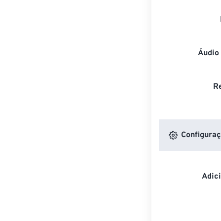
Áudio
R
Configuraç
Adic