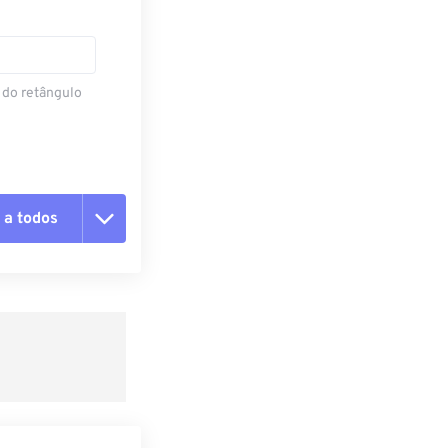
 do retângulo
 a todos
 as opções
da predefinição
definição