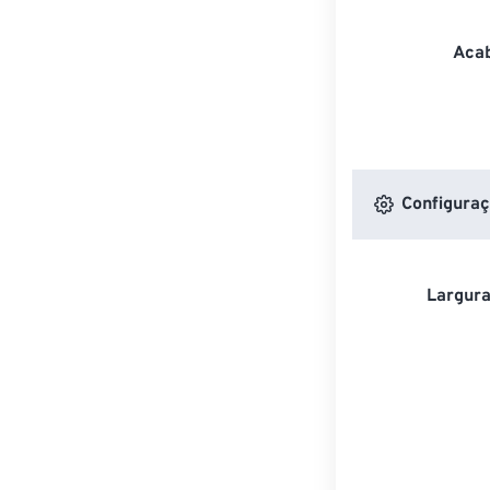
Acab
Configuraç
Largura