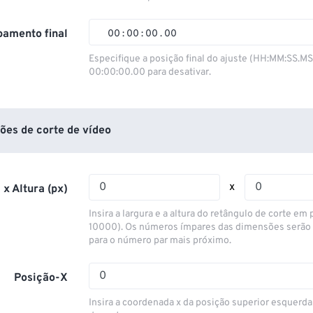
01
01
01
01
02
02
02
02
amento final
00
:
00
:
00
.
00
03
03
03
03
00
00
00
00
Especifique a posição final do ajuste (HH:MM:SS.M
00:00:00.00 para desativar.
04
04
04
04
01
01
01
01
05
05
05
05
02
02
02
02
06
06
06
06
03
03
03
03
ões de corte de vídeo
07
07
07
07
04
04
04
04
08
08
08
08
05
05
05
05
x
 x Altura (px)
09
09
09
09
06
06
06
06
Insira a largura e a altura do retângulo de corte em p
10
10
10
10
07
07
07
07
10000). Os números ímpares das dimensões serão
para o número par mais próximo.
11
11
11
11
08
08
08
08
12
12
12
12
09
09
09
09
Posição-X
13
13
13
13
10
10
10
10
Insira a coordenada x da posição superior esquerda