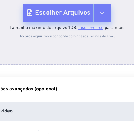
Escolher Arquivos
Tamanho máximo do arquivo 1GB.
Inscrever-se
para mais
Do dispositivo
Ao prosseguir, você concorda com nossos
Termos de Uso
.
Do Dropbox
Do Google Drive
ões avançadas (opcional)
Do OneDrive
vídeo
Da URL