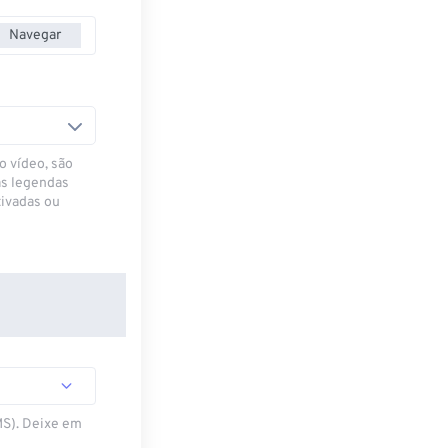
Navegar
o vídeo, são
as legendas
ivadas ou
MS). Deixe em