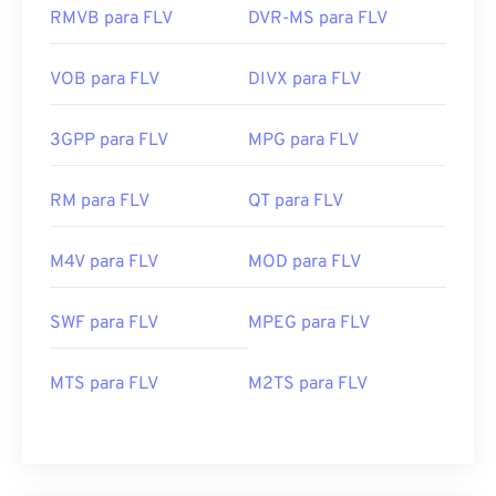
RMVB para FLV
DVR-MS para FLV
17
17
17
17
17
17
17
17
18
18
18
18
18
18
18
18
VOB para FLV
DIVX para FLV
19
19
19
19
19
19
19
19
20
20
20
20
20
20
20
20
3GPP para FLV
MPG para FLV
21
21
21
21
21
21
21
21
RM para FLV
QT para FLV
22
22
22
22
22
22
22
22
23
23
23
23
23
23
23
23
M4V para FLV
MOD para FLV
24
24
24
24
24
24
25
25
25
25
25
25
SWF para FLV
MPEG para FLV
26
26
26
26
26
26
MTS para FLV
M2TS para FLV
27
27
27
27
27
27
28
28
28
28
28
28
29
29
29
29
29
29