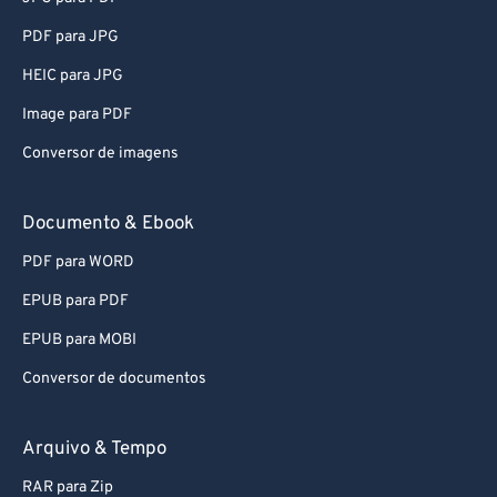
83
83
PDF para JPG
84
84
HEIC para JPG
85
85
Image para PDF
86
86
Conversor de imagens
87
87
88
88
Documento & Ebook
89
89
PDF para WORD
90
90
EPUB para PDF
91
91
EPUB para MOBI
92
92
Conversor de documentos
93
93
94
94
Arquivo & Tempo
95
95
RAR para Zip