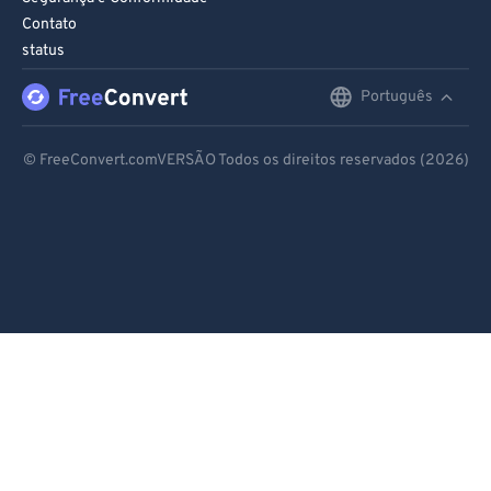
Contato
status
Português
English
Deutsch
© FreeConvert.comVERSÃO Todos os direitos reservados (2026)
Español
Français
Português
Italiano
Dutch
日本語
简体中文