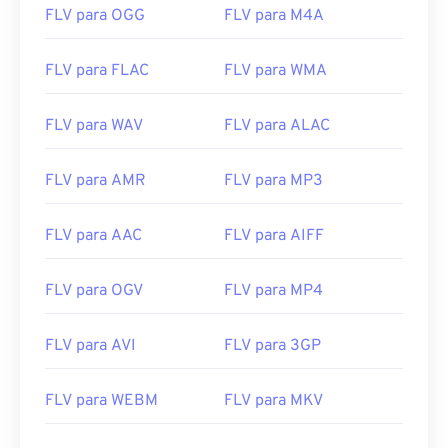
FLV para OGG
FLV para M4A
vantagem de flexibilidade e independência.
Como abrir um arquivo FLV?
FLV para FLAC
FLV para WMA
Por padrão, o FLV abre em produtos
Adobe
, como
FLV para WAV
FLV para ALAC
Animate Creative Cloud
(Animate CC) e
Flash
. Ele
abre melhor no Adobe Flash versão 7 e superior. O
FLV para AMR
FLV para MP3
FLV não suporta capítulos ou legendas, mas
suporta tags de metadados.
FLV para AAC
FLV para AIFF
Como o FLV é baseado em um padrão aberto, ele
pode ser aberto em muitos produtos que não
sejam da Adobe. Outros programas que permitem
FLV para OGV
FLV para MP4
a abertura do FLV incluem
o VLC Media Player
,
o
Zoom Player
,
o RealNetworks RealPlayer Cloud
,
o
FLV para AVI
FLV para 3GP
Eltima Elmedia Player
e
outros
.
Desenvolvido por:
Adobe
FLV para WEBM
FLV para MKV
Lançamento inicial:
2003