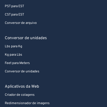
96
96
PST para EST
97
97
CST para EST
98
98
Conversor de arquivo
99
99
Conversor de unidades
Lbs para Kg
Kg para Lbs
Feet para Meters
Conversor de unidades
Aplicativos da Web
Criador de colagens
Redimensionador de imagens