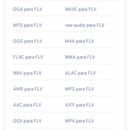
OGA para FLV
WAVE para FLV
MP2 para FLV
raw-audio para FLV
OGG para FLV
M4A para FLV
FLAC para FLV
WMA para FLV
WAV para FLV
ALAC para FLV
00
00
00
00
00
00
00
00
AMR para FLV
MP3 para FLV
00
00
00
00
00
00
00
00
AAC para FLV
AIFF para FLV
01
01
01
01
01
01
01
01
02
02
02
02
02
02
02
02
OGV para FLV
MP4 para FLV
03
03
03
03
03
03
03
03