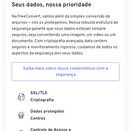
43
43
43
43
43
43
Seus dados, nossa prioridade
44
44
44
44
44
44
Na FreeConvert, vamos além da simples conversão de
45
45
45
45
45
45
arquivos — nós os protegemos. Nossa robusta estrutura de
segurança garante que seus dados estejam sempre
46
46
46
46
46
46
seguros, seja convertendo uma imagem, um vídeo ou um
documento. Com criptografia avançada, data centers
47
47
47
47
47
47
seguros e monitoramento rigoroso, cuidamos de todos os
48
48
48
48
48
48
aspectos da segurança dos seus dados.
49
49
49
49
49
49
Saiba mais sobre nosso compromisso com a
50
50
50
50
50
50
segurança
51
51
51
51
51
51
52
52
52
52
52
52
SSL/TLS
Criptografia
53
53
53
53
53
53
54
54
54
54
54
54
Dados protegidos
Centros
55
55
55
55
55
55
Controle de Acesso e