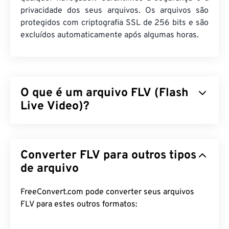
privacidade dos seus arquivos. Os arquivos são
protegidos com criptografia SSL de 256 bits e são
excluídos automaticamente após algumas horas.
O que é um arquivo FLV (Flash
Live Video)?
O Flash Live Video (FLV) é, como o nome sugere,
um tipo de vídeo
em Flash
. É um formato popular
Converter FLV para outros tipos
que oferece conteúdo multimídia de alta qualidade
e bem sincronizado, principalmente pela internet.
de arquivo
É também um contêiner de mídia e, como tal,
utiliza
codecs
para compactar o tamanho do
FreeConvert.com pode converter seus arquivos
arquivo. O FLV utiliza o padrão aberto
ISO/IEC
FLV para estes outros formatos:
14496-12:2008
, também conhecido como formato
de arquivo de mídia base ISO, que oferece a