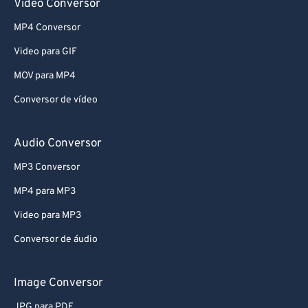
Video Conversor
70
70
MP4 Conversor
71
71
Video para GIF
72
72
MOV para MP4
73
73
Conversor de vídeo
74
74
75
75
Audio Conversor
76
76
MP3 Conversor
77
77
MP4 para MP3
78
78
Video para MP3
79
79
Conversor de áudio
80
80
81
81
Image Conversor
82
82
JPG para PDF