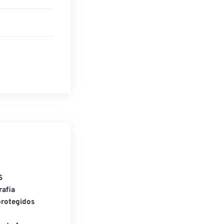
S
rafia
rotegidos