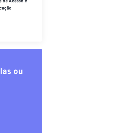
e de Acesso e
cação
las ou