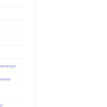
Conversor
versor
or