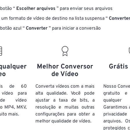
 botão “
Escolher arquivos
” para enviar seus arquivos
 um formato de vídeo de destino na lista suspensa “
Converter
 botão azul “
Converter
” para iniciar a conversão
qualquer
Melhor Conversor
Grátis
eo
de Vídeo
ais de 60
Converta vídeos com a mais
Nosso Conve
vídeo para
alta qualidade. Você pode
gratuito 
 de vídeo
ajustar a taxa de bits, a
qualquer
mo MP4, MKV,
resolução e muitas outras
Garantimos 
ito mais.
configurações para obter a
privacida
melhor qualidade de vídeo.
arquivos. O
protegidos c