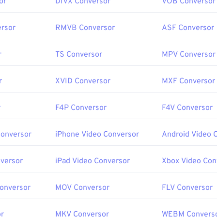
or
DIVX Conversor
VOB Conversor
rsor
RMVB Conversor
ASF Conversor
r
TS Conversor
MPV Conversor
r
XVID Conversor
MXF Conversor
r
F4P Conversor
F4V Conversor
Conversor
iPhone Video Conversor
Android Video 
versor
iPad Video Conversor
Xbox Video Con
Conversor
MOV Conversor
FLV Conversor
r
MKV Conversor
WEBM Convers