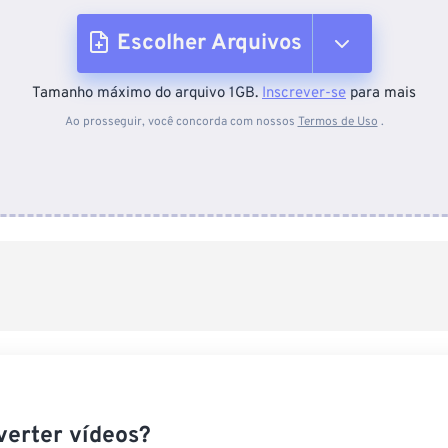
Escolher Arquivos
Tamanho máximo do arquivo 1GB.
Inscrever-se
para mais
Do dispositivo
Ao prosseguir, você concorda com nossos
Termos de Uso
.
Do Dropbox
Do Google Drive
Do OneDrive
Da URL
erter vídeos?