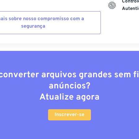
Control
Autenti
ais sobre nosso compromisso com a
segurança
converter arquivos grandes sem fi
anúncios?
Atualize agora
Inscrever-se