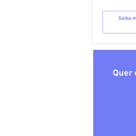
Saiba m
Quer 