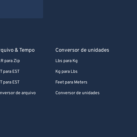
rquivo & Tempo
Conversor de unidades
R para Zip
Lbs para Kg
T para EST
Kg para Lbs
T para EST
Feet para Meters
nversor de arquivo
Conversor de unidades