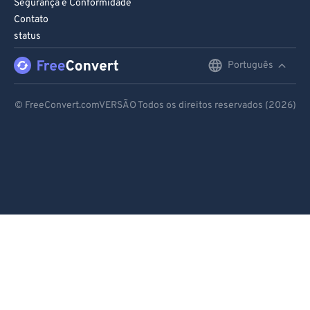
Segurança e Conformidade
Contato
status
Português
English
Deutsch
© FreeConvert.comVERSÃO Todos os direitos reservados (2026)
Español
Français
Português
Italiano
Dutch
日本語
简体中文