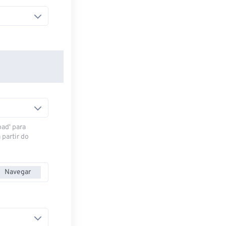
oad' para
 partir do
Navegar