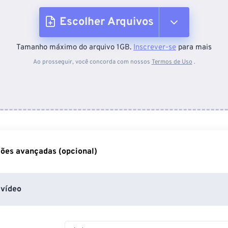
Escolher Arquivos
Tamanho máximo do arquivo 1GB.
Inscrever-se
para mais
Do dispositivo
Ao prosseguir, você concorda com nossos
Termos de Uso
.
Do Dropbox
Do Google Drive
ões avançadas (opcional)
Do OneDrive
vídeo
Da URL