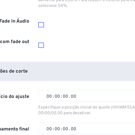
aumente para 200%. Para reduzir o volume pela m
selecione 50%.
Fade In Áudio
 com fade out
ões de corte
ício do ajuste
00
:
00
:
00
.
00
00
00
00
00
Especifique a posição inicial do ajuste (HH:MM:SS.
00:00:00.00 para desativar.
01
01
01
01
02
02
02
02
amento final
00
:
00
:
00
.
00