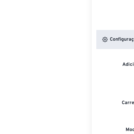
Configuraç
Adic
Carre
Mod