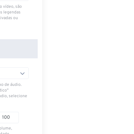
o vídeo, são
as legendas
ivadas ou
xo de áudio.
tico"
udio, selecione
volume,