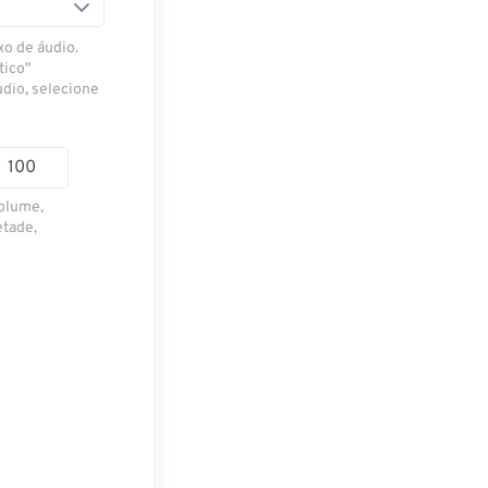
xo de áudio.
tico"
udio, selecione
volume,
etade,