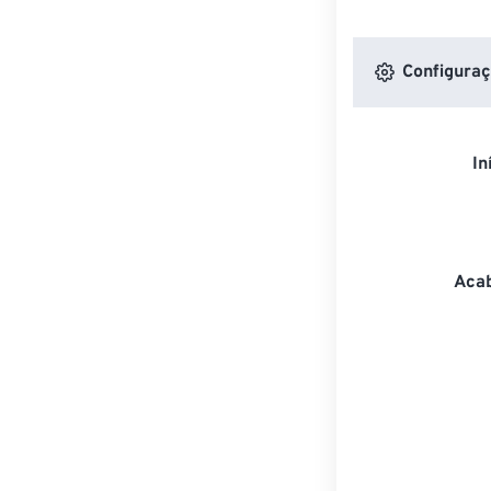
Configuraç
In
Acab