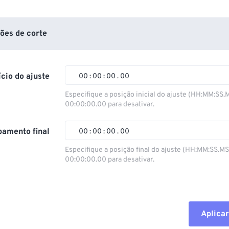
ões de corte
ício do ajuste
00
:
00
:
00
.
00
Especifique a posição inicial do ajuste (HH:MM:SS.
00:00:00.00 para desativar.
00
00
00
00
01
01
01
01
amento final
00
:
00
:
00
.
00
02
02
02
02
Especifique a posição final do ajuste (HH:MM:SS.M
00:00:00.00 para desativar.
03
03
03
03
00
00
00
00
04
04
04
04
01
01
01
01
05
05
05
05
02
02
02
02
Aplicar
06
06
06
06
03
03
03
03