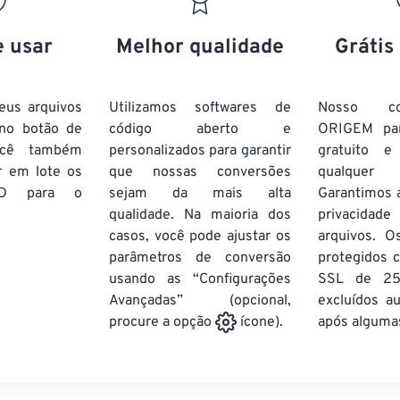
20
20
20
20
17
17
17
17
21
21
21
21
18
18
18
18
e usar
Melhor qualidade
Grátis
22
22
22
22
19
19
19
19
23
23
23
23
20
20
20
20
eus arquivos
Utilizamos softwares de
Nosso co
24
24
24
 no botão de
código aberto e
ORIGEM pa
21
21
21
21
ocê também
personalizados para garantir
gratuito 
25
25
25
22
22
22
22
r em lote
os
que nossas conversões
qualquer
26
26
26
D
para o
sejam da mais alta
23
23
23
23
Garantimos 
qualidade. Na maioria dos
privacida
27
27
27
24
24
24
casos, você pode ajustar os
arquivos. O
28
28
28
25
25
25
parâmetros de conversão
protegidos c
usando as “Configurações
29
29
29
SSL de 25
26
26
26
Avançadas” (opcional,
excluídos a
30
30
30
27
27
27
após algumas
procure a opção
ícone).
31
31
31
28
28
28
32
32
32
29
29
29