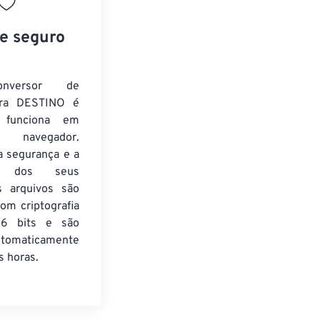
 e seguro
nversor de
ra DESTINO é
e funciona em
 navegador.
a segurança e a
de dos seus
s arquivos são
om criptografia
6 bits e são
utomaticamente
 horas.