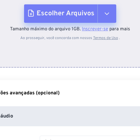
Escolher Arquivos
Tamanho máximo do arquivo 1GB.
Inscrever-se
para mais
Do dispositivo
Ao prosseguir, você concorda com nossos
Termos de Uso
.
Do Dropbox
Do Google Drive
ões avançadas (opcional)
Do OneDrive
áudio
Da URL