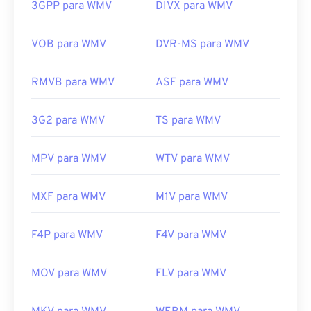
esses recursos. Um exemplo é
o AutoGK
.
de arquivo de vídeo. No entanto, lembre-se de que
3GPP para WMV
DIVX para WMV
o processo de conversão pode causar perda de
Desenvolvido por:
DivX
qualidade da imagem. Se precisar de uma
VOB para WMV
DVR-MS para WMV
Lançamento inicial:
2001
conversão,
o HandBrake
é uma ferramenta gratuita
e de código aberto para converter arquivos WMV.
Links úteis:
RMVB para WMV
ASF para WMV
Desenvolvido por:
Microsoft
https://en.wikipedia.org/wiki/Xvid
Lançamento inicial:
1999
3G2 para WMV
TS para WMV
https://www.xvid.com/
Links úteis:
MPV para WMV
WTV para WMV
https://en.wikipedia.org/wiki/Windows_Media_Video
https://en.wikipedia.org/wiki/Advanced_Systems_Form
MXF para WMV
M1V para WMV
F4P para WMV
F4V para WMV
MOV para WMV
FLV para WMV