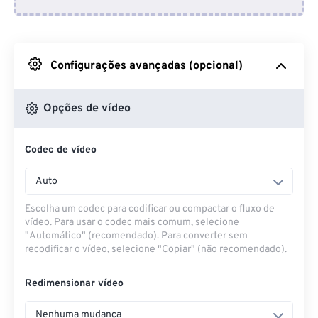
Do Dropbox
Do Google Drive
Configurações avançadas (opcional)
Do OneDrive
Opções de vídeo
Codec de vídeo
Da URL
Auto
Escolha um codec para codificar ou compactar o fluxo de
vídeo. Para usar o codec mais comum, selecione
"Automático" (recomendado). Para converter sem
recodificar o vídeo, selecione "Copiar" (não recomendado).
Redimensionar vídeo
Nenhuma mudança