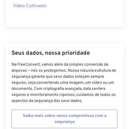
40
40
40
40
40
40
Video Cultivador
41
41
41
41
41
41
42
42
42
42
42
42
43
43
43
43
43
43
44
44
44
44
44
44
45
45
45
45
45
45
Seus dados, nossa prioridade
46
46
46
46
46
46
Na FreeConvert, vamos além da simples conversão de
47
47
47
47
47
47
arquivos — nós os protegemos. Nossa robusta estrutura de
segurança garante que seus dados estejam sempre
48
48
48
48
48
48
seguros, seja convertendo uma imagem, um vídeo ou um
documento. Com criptografia avançada, data centers
49
49
49
49
49
49
seguros e monitoramento rigoroso, cuidamos de todos os
50
50
50
50
50
50
aspectos da segurança dos seus dados.
51
51
51
51
51
51
Saiba mais sobre nosso compromisso com a
52
52
52
52
52
52
segurança