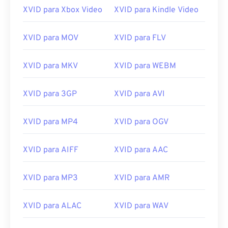
XVID para Xbox Video
XVID para Kindle Video
14
14
14
14
14
14
14
14
15
15
15
15
15
15
15
15
XVID para MOV
XVID para FLV
16
16
16
16
16
16
16
16
17
17
17
17
17
17
17
17
XVID para MKV
XVID para WEBM
18
18
18
18
18
18
18
18
XVID para 3GP
XVID para AVI
19
19
19
19
19
19
19
19
20
20
20
20
20
20
20
20
XVID para MP4
XVID para OGV
21
21
21
21
21
21
21
21
22
22
22
22
22
22
22
22
XVID para AIFF
XVID para AAC
23
23
23
23
23
23
23
23
XVID para MP3
XVID para AMR
24
24
24
24
24
24
25
25
25
25
25
25
XVID para ALAC
XVID para WAV
26
26
26
26
26
26