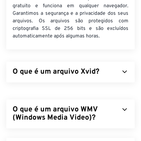
gratuito e funciona em qualquer navegador.
Garantimos a segurança e a privacidade dos seus
arquivos. Os arquivos são protegidos com
criptografia SSL de 256 bits e são excluídos
automaticamente após algumas horas.
O que é um arquivo Xvid?
Xvid é uma biblioteca
de codecs
de vídeo gratuita e
de código aberto
. É publicada sob a
licença GNU
GPL
, que nada mais é do que uma licença livre
O que é um arquivo WMV
para software, e implementa o
padrão ISO MPEG-4
. Utiliza compressão com "
(Windows Media Video)?
perdas
", mas mantém
um alto grau de qualidade. Uma das vantagens do
software
de código aberto
é a possibilidade de
O Windows Media Video (WMV) é um formato de
visualizar o código para verificar a existência de
vídeo comum e amplamente suportado. Ele