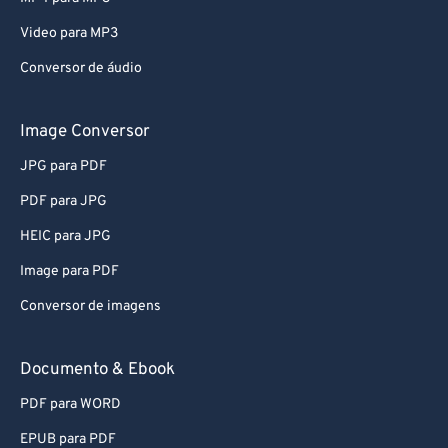
80
80
Video para MP3
81
81
Conversor de áudio
82
82
83
83
Image Conversor
84
84
JPG para PDF
85
85
PDF para JPG
86
86
HEIC para JPG
87
87
Image para PDF
88
88
Conversor de imagens
89
89
90
90
Documento & Ebook
91
91
PDF para WORD
92
92
EPUB para PDF