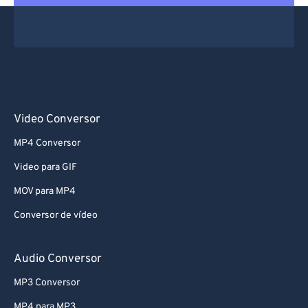
67
67
68
68
69
69
70
70
71
71
Video Conversor
72
72
MP4 Conversor
73
73
Video para GIF
74
74
MOV para MP4
75
75
Conversor de vídeo
76
76
77
77
Audio Conversor
78
78
MP3 Conversor
79
79
MP4 para MP3