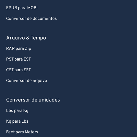
93
93
EPUB para MOBI
94
94
Conversor de documentos
95
95
96
96
Arquivo & Tempo
97
97
RAR para Zip
98
98
PST para EST
99
99
CST para EST
Conversor de arquivo
Conversor de unidades
Lbs para Kg
Kg para Lbs
Feet para Meters