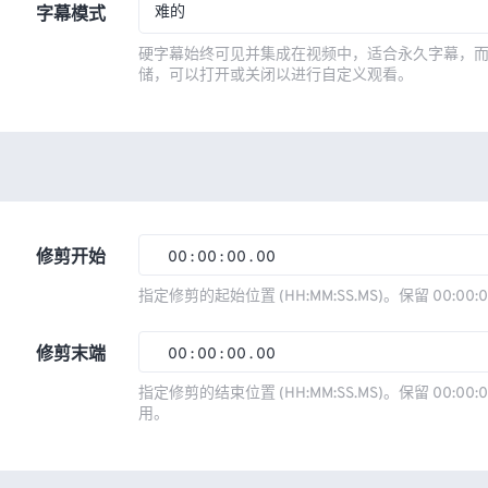
难的
字幕模式
硬字幕始终可见并集成在视频中，适合永久字幕，
储，可以打开或关闭以进行自定义观看。
修剪开始
00
:
00
:
00
.
00
00
00
00
00
指定修剪的起始位置 (HH:MM:SS.MS)。保留 00:00:
01
01
01
01
修剪末端
00
:
00
:
00
.
00
02
02
02
02
00
00
00
00
指定修剪的结束位置 (HH:MM:SS.MS)。保留 00:00:0
03
03
03
03
用。
01
01
01
01
04
04
04
04
02
02
02
02
05
05
05
05