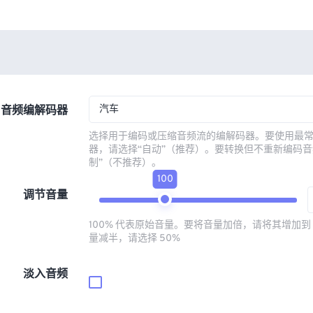
汽车
音频编解码器
选择用于编码或压缩音频流的编解码器。要使用最
器，请选择“自动”（推荐）。要转换但不重新编码音
制”（不推荐）。
100
调节音量
100% 代表原始音量。要将音量加倍，请将其增加到 
量减半，请选择 50%
淡入音频