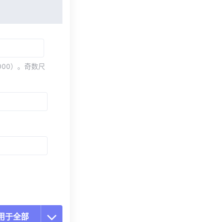
000）。奇数尺
用于全部
置所有选项