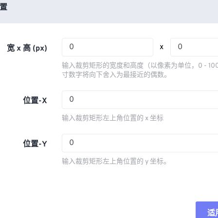
03
03
03
03
置
06
06
06
06
04
04
04
04
07
07
07
07
05
05
05
05
08
08
08
08
x
宽 x 高 (px)
06
06
06
06
09
09
09
09
输入裁剪矩形的宽度和高度（以像素为单位，0 - 10
07
07
07
07
寸数字将向下舍入为最接近的偶数。
10
10
10
10
08
08
08
08
11
11
11
11
位置-X
09
09
09
09
12
12
12
12
输入裁剪矩形左上角位置的 x 坐标
10
10
10
10
13
13
13
13
11
11
11
11
位置-Y
14
14
14
14
12
12
12
12
15
15
15
15
输入裁剪矩形左上角位置的 y 坐标。
13
13
13
13
16
16
16
16
14
14
14
14
17
17
17
17
15
15
15
15
18
18
18
18
适
重