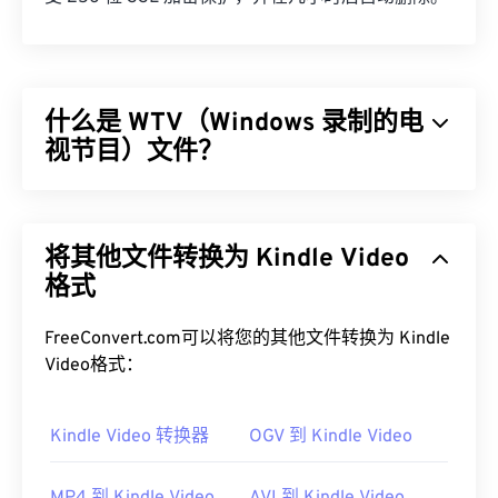
什么是 WTV（Windows 录制的电
视节目）文件？
微软设计了 Windows Recorded TV Show (WTV) 格
式，用于存储微软产品录制的电视录像。WTV 是一
将其他文件转换为 Kindle Video
个多媒体容器，使用
MPEG-2
和
MPEG-4
压缩视频，
使用
格式
MPEG-1 Layer II
或
杜比数字 AC-3
压缩音频。它
支持元数据和
数字版权管理 (DRM)
。2008 年，
WTV 取代了另一种微软专有格式
DVR-MS
。
FreeConvert.com可以将您的其他文件转换为 Kindle
Video格式：
如何打开 WTV 文件？
需要注意的是，微软已不再支持 WTV。无论如何，
Kindle Video 转换器
OGV 到 Kindle Video
最好使用
Windows Media Player
打开 WTV 文件。如
果内容受版权保护，则只能在录制内容的 Windows