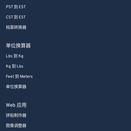
PST 到 EST
74
74
CST 到 EST
75
75
档案转换器
76
76
77
77
单位换算器
78
78
Lbs 到 Kg
79
79
Kg 到 Lbs
80
80
Feet 到 Meters
81
81
单位换算器
82
82
83
83
Web 应用
84
84
拼贴制作器
85
85
图像调整器
86
86