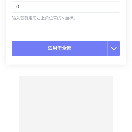
输入裁剪矩形左上角位置的 y 坐标。
适用于全部
重置所有选项
从预设应用
另存为预设