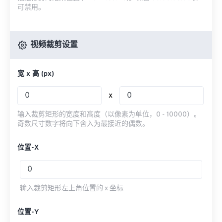
可禁用。
视频裁剪设置
宽 x 高 (px)
x
输入裁剪矩形的宽度和高度（以像素为单位，0 - 10000）。
奇数尺寸数字将向下舍入为最接近的偶数。
位置-X
输入裁剪矩形左上角位置的 x 坐标
位置-Y