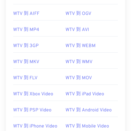
WTV 到 AIFF
WTV 到 OGV
WTV 到 MP4
WTV 到 AVI
00
00
00
00
00
00
00
00
WTV 到 3GP
WTV 到 WEBM
00
00
00
00
00
00
00
00
WTV 到 MKV
WTV 到 WMV
01
01
01
01
01
01
01
01
WTV 到 FLV
WTV 到 MOV
02
02
02
02
02
02
02
02
03
03
03
03
03
03
03
03
WTV 到 Xbox Video
WTV 到 iPad Video
04
04
04
04
04
04
04
04
05
05
05
05
05
05
05
05
WTV 到 PSP Video
WTV 到 Android Video
06
06
06
06
06
06
06
06
WTV 到 iPhone Video
WTV 到 Mobile Video
07
07
07
07
07
07
07
07