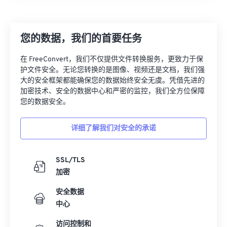
21
21
21
21
21
21
21
21
22
22
22
22
22
22
22
22
您的数据，我们的首要任务
23
23
23
23
23
23
23
23
在 FreeConvert，我们不仅提供文件转换服务，更致力于保
24
24
24
24
24
24
护文件安全。无论您转换的是图像、视频还是文档，我们强
25
25
25
25
25
25
大的安全框架都能确保您的数据始终安全无虞。凭借先进的
加密技术、安全的数据中心和严密的监控，我们全方位保障
26
26
26
26
26
26
您的数据安全。
27
27
27
27
27
27
详细了解我们对安全的承诺
28
28
28
28
28
28
29
29
29
29
29
29
SSL/TLS
30
30
30
30
30
30
加密
31
31
31
31
31
31
安全数据
32
32
32
32
32
32
中心
33
33
33
33
33
33
访问控制和