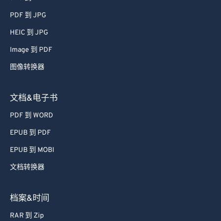
60
60
PDF 到 JPG
61
61
HEIC 到 JPG
62
62
Image 到 PDF
63
63
图像转换器
64
64
65
65
文档&电子书
66
66
PDF 到 WORD
67
67
EPUB 到 PDF
68
68
EPUB 到 MOBI
69
69
文档转换器
70
70
71
71
档案&时间
72
72
RAR 到 Zip
73
73