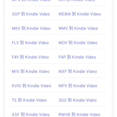
MP4 到 Kindle Video
AVI 到 Kindle Video
PC 上播放。如果内容不受版权保护，则可以在其他
平台上播放。
3GP 到 Kindle Video
WEBM 到 Kindle Video
其他可以打开 WTV 文件的播放器包括
VLC 媒体播放
器
、
Cyber​​link PowerDirector
、
Cyber​​link
MKV 到 Kindle Video
WMV 到 Kindle Video
PowerDVD
和
Cyber​​link PowerProducer
。更多信
息，请阅读微软网站上的这篇
文章
。
FLV 到 Kindle Video
MOV 到 Kindle Video
开发者：
微软
首次发行：
2008 年
F4V 到 Kindle Video
F4P 到 Kindle Video
有用的链接：
M1V 到 Kindle Video
MXF 到 Kindle Video
https://en.wikipedia.org/wiki/WTV_(Windows_Recorde
https://docs.microsoft.com/en-us/previous-
XVID 到 Kindle Video
MPV 到 Kindle Video
versions/windows/desktop/windows-media-
center-sdk/bb188788(v=msdn.10)
TS 到 Kindle Video
3G2 到 Kindle Video
ASF 到 Kindle Video
RMVB 到 Kindle Video