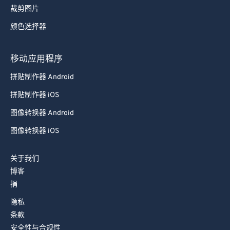
裁剪图片
87
87
颜色选择器
88
88
89
89
移动应用程序
90
90
拼贴制作器 Android
91
91
拼贴制作器 iOS
92
92
图像转换器 Android
93
93
图像转换器 iOS
94
94
95
95
关于我们
96
96
博客
捐
97
97
隐私
98
98
条款
99
99
安全性与合规性