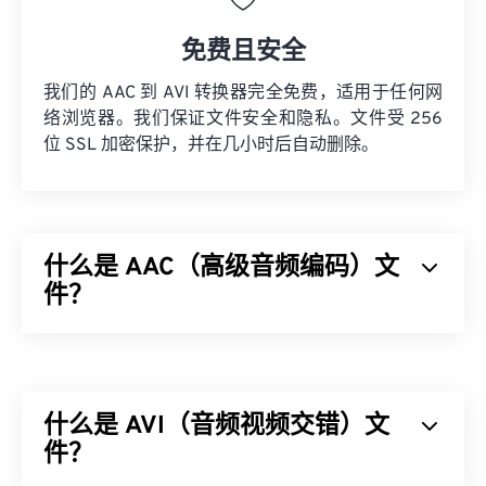
免费且安全
我们的 AAC 到 AVI 转换器完全免费，适用于任何网
络浏览器。我们保证文件安全和隐私。文件受 256
位 SSL 加密保护，并在几小时后自动删除。
什么是 AAC（高级音频编码）文
件？
高级音频编码 (AAC) 是一种通过
有损
压缩来减小文
件大小的数字音频文件格式。它主要用于数字电视、
数字广播和互联网流媒体。它是
iOS
、
YouTube
、
什么是 AVI（音频视频交错）文
任天堂
和
PlayStation
的标准音频格式。ISO/
IEC
将
AAC
件？
编解码器
指定
为
MP3
的改进版本，因为它能够更
有效地压缩文件大小，同时提供与未压缩音频类似的