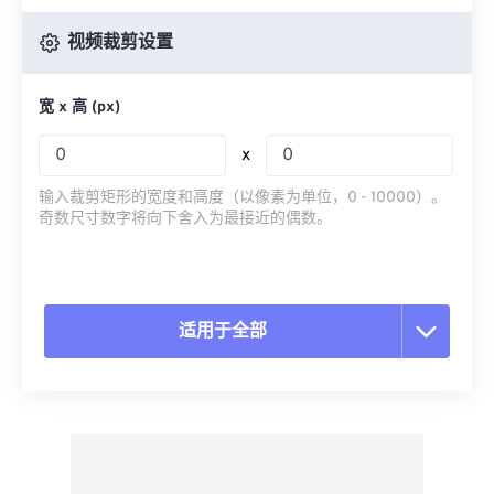
视频裁剪设置
宽 x 高 (px)
x
输入裁剪矩形的宽度和高度（以像素为单位，0 - 10000）。
奇数尺寸数字将向下舍入为最接近的偶数。
适用于全部
重置所有选项
从预设应用
另存为预设