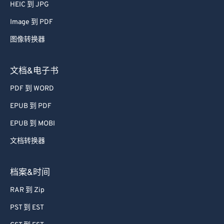
66
66
HEIC 到 JPG
67
67
Image 到 PDF
68
68
图像转换器
69
69
文档&电子书
70
70
PDF 到 WORD
71
71
EPUB 到 PDF
72
72
73
73
EPUB 到 MOBI
74
74
文档转换器
75
75
档案&时间
76
76
RAR 到 Zip
77
77
PST 到 EST
78
78