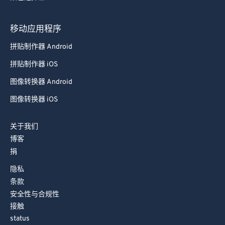
93
93
移动应用程序
94
94
拼贴制作器 Android
95
95
拼贴制作器 iOS
96
96
图像转换器 Android
97
97
图像转换器 iOS
98
98
99
99
关于我们
博客
捐
隐私
条款
安全性与合规性
接触
status