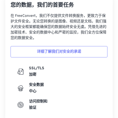
您的数据，我们的首要任务
27
27
27
27
27
27
在 FreeConvert，我们不仅提供文件转换服务，更致力于保
28
28
28
28
28
28
护文件安全。无论您转换的是图像、视频还是文档，我们强
29
29
29
29
29
29
大的安全框架都能确保您的数据始终安全无虞。凭借先进的
加密技术、安全的数据中心和严密的监控，我们全方位保障
30
30
30
30
30
30
您的数据安全。
31
31
31
31
31
31
详细了解我们对安全的承诺
32
32
32
32
32
32
33
33
33
33
33
33
SSL/TLS
34
34
34
34
34
34
加密
35
35
35
35
35
35
安全数据
36
36
36
36
36
36
中心
37
37
37
37
37
37
访问控制和
38
38
38
38
38
38
验证
39
39
39
39
39
39