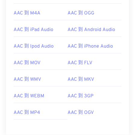
00
00
00
00
00
00
00
00
01
01
01
01
01
01
01
01
AAC 到 M4A
AAC 到 OGG
02
02
02
02
02
02
02
02
AAC 到 iPad Audio
AAC 到 Android Audio
03
03
03
03
03
03
03
03
04
04
04
04
04
04
04
04
AAC 到 Ipod Audio
AAC 到 iPhone Audio
05
05
05
05
05
05
05
05
AAC 到 MOV
AAC 到 FLV
06
06
06
06
06
06
06
06
07
07
07
07
07
07
07
07
AAC 到 WMV
AAC 到 MKV
08
08
08
08
08
08
08
08
09
09
09
09
09
09
09
09
AAC 到 WEBM
AAC 到 3GP
10
10
10
10
10
10
10
10
AAC 到 MP4
AAC 到 OGV
11
11
11
11
11
11
11
11
12
12
12
12
12
12
12
12