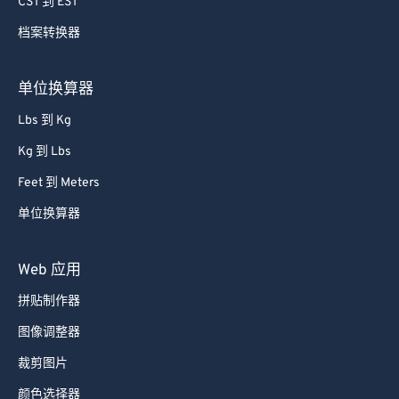
CST 到 EST
79
79
80
80
档案转换器
81
81
单位换算器
82
82
Lbs 到 Kg
83
83
Kg 到 Lbs
84
84
Feet 到 Meters
85
85
单位换算器
86
86
87
87
Web 应用
88
88
拼贴制作器
89
89
图像调整器
90
90
裁剪图片
91
91
颜色选择器
92
92