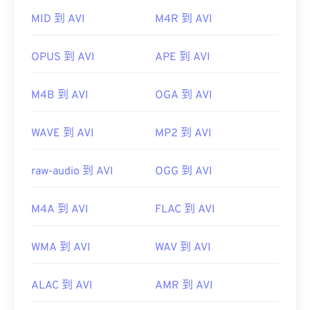
browse=tc
MID 到 AVI
M4R 到 AVI
https://tools.ietf.org/html/rfc2361
OPUS 到 AVI
APE 到 AVI
M4B 到 AVI
OGA 到 AVI
WAVE 到 AVI
MP2 到 AVI
raw-audio 到 AVI
OGG 到 AVI
M4A 到 AVI
FLAC 到 AVI
WMA 到 AVI
WAV 到 AVI
ALAC 到 AVI
AMR 到 AVI