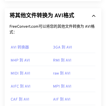
音质。
音频视频交错 (AVI) 是由 Microsoft 开发的多媒体容
器。AVI 是
资源交换文件格式 (RIFF)
的衍生版本。借
如何打开 AAC 文件？
将其他文件转换为 AVI格式
助第三方程序，AVI 可以支持章节、字幕、副标题、
菜单、流媒体、附件和 3D 容器。
为了获得最佳效果，请使用
VLC 媒体播放器
打开
FreeConvert.com可以将您的其他文件转换为 AVI格
AAC 文件。此外，
iTunes
也会默认打开 AAC 文件。
如何打开 AVI 文件？
式：
不过，AAC 文件非常普遍，可以在许多其他程序和
软件中打开。
Microsoft 提供了可下载的免费
AVI 查看器
。查看
AVI 转换器
3GA 到 AVI
AVI 文件的另一种方法是使用与操作系统兼容的
此外，由于 AAC 文件通常用作视频游戏的音频文
Microsoft Windows Media Player
版本。
件，因此它们可以在大多数流行的游戏机上打开，例
M4P 到 AVI
RMI 到 AVI
如
Nintendo 3DS
和
Playstation 4
。
虽然
AVI
文件针对互联网进行了优化，但硬件播放器
也支持它们。如果 AVI 文件无法打开，请使用
VLC
开发者：
ISO/IEC MPEG 音频委员会
媒体播放器
。
MIDI 到 AVI
raw 到 AVI
首次发行：
1997年
开发者：
微软
有用的链接：
AIFC 到 AVI
MP1 到 AVI
首次发行：
1992年
https://en.wikipedia.org/wiki/Advanced_Audio_Coding
有用的链接：
CAF 到 AVI
AIF 到 AVI
https://www.iso.org/standard/43345.html?
https://en.wikipedia.org/wiki/Audio_Video_Interleave