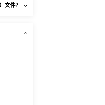
II）文件？
将声音序列压缩
默认打开 AAC
文件。由于体积
行的游戏机上打
即可在
iTunes
或
P3
文件。
也使用 MP3
软件加密文件（勒索软
的恶意软件，但