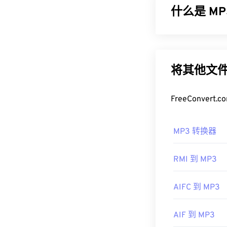
时提供与未压
什么是 MP3
如何打开 A
MPEG-1 音频层
为了获得最佳
成非常小的文件
文件。不过，A
小且质量高，
M
将其他文件
此外，由于 A
如何打开 M
开，例如
Ninte
FreeConve
开发者：
由于 MP3 
ISO/
Windows Media
首次发行：
19
MP3 转换器
另一个可以打开 
有用的链接：
扩展名。它们
RMI 到 MP3
https://en.wik
件加密文件）。Te
幸运的是，它
https://www.i
AIFC 到 MP3
制定者：
ISO
/
首次发行：
19
AIF 到 MP3