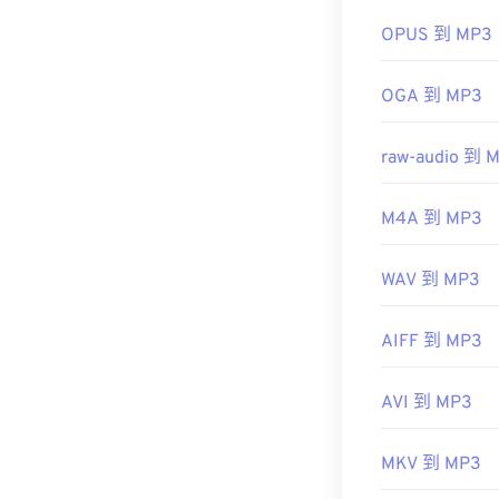
有用的链接：
OPUS 到 MP3
https://en.wik
https://mpeg.c
OGA 到 MP3
raw-audio 到 
M4A 到 MP3
WAV 到 MP3
AIFF 到 MP3
AVI 到 MP3
MKV 到 MP3