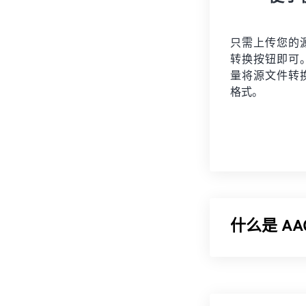
只需上传您的
转换按钮即可
量将
源文件
转
格式。
什么是 A
高级音频编码 (
字电视、数字
式。ISO/
IEC
将