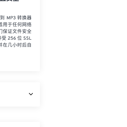
 到 MP3 转换器
适用于任何网络
们保证文件安全
 256 位 SSL
并在几小时后自
。它主要用于数
n
的标准音频格
缩文件大小，同