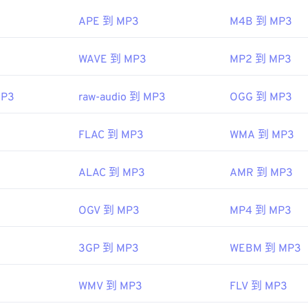
45
45
45
48
48
48
APE 到 MP3
M4B 到 MP3
ipedia.org/wiki/MP3
46
46
46
49
49
49
hiariglione.org/standards/mpeg-a/music-player-application-fo
47
47
47
WAVE 到 MP3
MP2 到 MP3
50
50
50
48
48
48
51
51
51
MP3
raw-audio 到 MP3
OGG 到 MP3
49
49
49
52
52
52
50
50
50
53
53
53
FLAC 到 MP3
WMA 到 MP3
51
51
51
54
54
54
52
52
52
ALAC 到 MP3
AMR 到 MP3
55
55
55
53
53
53
56
56
56
OGV 到 MP3
MP4 到 MP3
54
54
54
57
57
57
55
55
55
3GP 到 MP3
WEBM 到 MP3
58
58
58
56
56
56
59
59
59
WMV 到 MP3
FLV 到 MP3
57
57
57
60