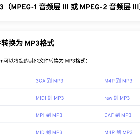
缩音频类似的音质。
32
32
32
（MPEG-1 音频层 III 或 MPEG-2 音频层 I
35
35
35
33
33
33
AC 文件？
36
36
36
 III 或 MPEG-2 音频层 III (MP3) 是一种数字音频编码格式，用于
34
34
34
37
37
37
效果，请使用
VLC 媒体播放器
打开 AAC 文件。此外，
iTunes
也会
，以便进行数字存储和传输。MP3 文件是消费者最常用的音频
35
35
35
AC 文件非常普遍，可以在许多其他程序和软件中打开。
P3
文件易于存储和共享，因此受众广泛。
38
38
38
转换为 MP3格式
36
36
36
AC 文件通常用作视频游戏的音频文件，因此它们可以在大多数流
39
39
39
P3 文件？
ndo 3DS
和
Playstation 4
。
37
37
37
rt.com可以将您的其他文件转换为 MP3格式：
40
40
40
文件非常流行，大多数主流音频播放程序都支持它们。只需点击文件
IEC MPEG 音频委员会
38
38
38
41
41
41
 Player
中打开它，具体取决于您首选的平台。用户还可以
预览 M
97年
39
39
39
3GA 到 MP3
M4P 到 MP3
42
42
42
MP3 文件的程序是
VLC 媒体播放器
。请记住，另外两种文件类型
40
40
40
是
Masterpoint 绿点数据
（已过时）和
TeslaCrypt 3.0 勒索
43
43
43
MIDI 到 MP3
raw 到 MP3
ipedia.org/wiki/Advanced_Audio_Coding
slaCrypt 3.0 勒索软件加密文件
41
是一种要求以比特币支付赎金
41
41
44
44
44
现已停用，不再构成威胁。
so.org/standard/43345.html?browse=tc
42
42
42
MP1 到 MP3
CAF 到 MP3
45
45
45
IEC
，
运动图像专家组
43
43
43
46
46
46
93年
MID 到 MP3
M4R 到 MP3
44
44
44
47
47
47