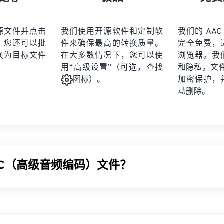
21
21
21
21
19
19
19
19
22
22
22
22
20
20
20
20
源文件并点击
我们使用开源软件和定制软
我们的 AAC
23
23
23
23
。您还可以批
件来确保最高的转换质量。
完全免费，
21
21
21
21
24
24
24
换为目标文件
在大多数情况下，您可以使
浏览器。我
22
22
22
22
用“高级设置”（可选，查找
和隐私。文件受
25
25
25
23
23
23
23
加密保护，
图标）。
26
26
26
动删除。
24
24
24
27
27
27
25
25
25
28
28
28
26
26
26
29
29
29
27
27
27
30
30
30
AC（高级音频编码）文件？
28
28
28
31
31
31
29
29
29
32
32
32
AAC) 是一种通过
有损
压缩来减小文件大小的数字音频文件格式
30
30
30
33
33
33
广播和互联网流媒体。它是
iOS
、
YouTube
、
任天堂
和
PlayStatio
31
31
31
 AAC
编解码器
指定
为
MP3
的改进版本，因为它能够更有效地压
34
34
34