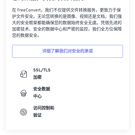
27
27
27
27
27
27
在 FreeConvert，我们不仅提供文件转换服务，更致力于保
28
28
28
28
28
28
护文件安全。无论您转换的是图像、视频还是文档，我们强
大的安全框架都能确保您的数据始终安全无虞。凭借先进的
29
29
29
29
29
29
加密技术、安全的数据中心和严密的监控，我们全方位保障
30
30
30
30
30
30
您的数据安全。
31
31
31
31
31
31
详细了解我们对安全的承诺
32
32
32
32
32
32
33
33
33
33
33
33
SSL/TLS
34
34
34
34
34
34
加密
35
35
35
35
35
35
安全数据
36
36
36
36
36
36
中心
37
37
37
37
37
37
访问控制和
验证
38
38
38
38
38
38
39
39
39
39
39
39