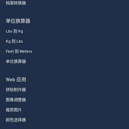
档案转换器
80
80
81
81
单位换算器
82
82
Lbs 到 Kg
83
83
Kg 到 Lbs
84
84
Feet 到 Meters
85
85
单位换算器
86
86
87
87
Web 应用
88
88
拼贴制作器
89
89
图像调整器
90
90
裁剪图片
91
91
颜色选择器
92
92