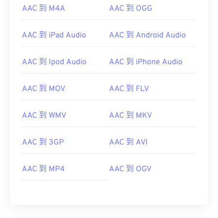
AAC 到 M4A
AAC 到 OGG
01
01
01
01
01
01
01
01
02
02
02
02
02
02
02
02
AAC 到 iPad Audio
AAC 到 Android Audio
03
03
03
03
03
03
03
03
04
04
04
04
04
04
04
04
AAC 到 Ipod Audio
AAC 到 iPhone Audio
05
05
05
05
05
05
05
05
AAC 到 MOV
AAC 到 FLV
06
06
06
06
06
06
06
06
07
07
07
07
07
07
07
07
AAC 到 WMV
AAC 到 MKV
08
08
08
08
08
08
08
08
AAC 到 3GP
AAC 到 AVI
09
09
09
09
09
09
09
09
10
10
10
10
10
10
10
10
AAC 到 MP4
AAC 到 OGV
11
11
11
11
11
11
11
11
12
12
12
12
12
12
12
12
13
13
13
13
13
13
13
13