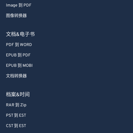
Image 到 PDF
67
67
图像转换器
68
68
69
69
文档&电子书
70
70
PDF 到 WORD
71
71
EPUB 到 PDF
72
72
EPUB 到 MOBI
73
73
文档转换器
74
74
75
75
档案&时间
76
76
RAR 到 Zip
77
77
PST 到 EST
78
78
CST 到 EST
79
79