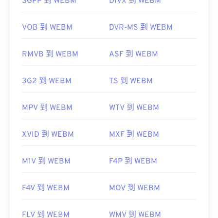
3GPP 到 WEBM
DIVX 到 WEBM
browse=tc
有用的链接：
https://en.wikipedia.org/wiki/WebM
VOB 到 WEBM
DVR-MS 到 WEBM
https://tools.google.com/dlpage/webmmf/
RMVB 到 WEBM
ASF 到 WEBM
3G2 到 WEBM
TS 到 WEBM
MPV 到 WEBM
WTV 到 WEBM
XVID 到 WEBM
MXF 到 WEBM
M1V 到 WEBM
F4P 到 WEBM
F4V 到 WEBM
MOV 到 WEBM
FLV 到 WEBM
WMV 到 WEBM