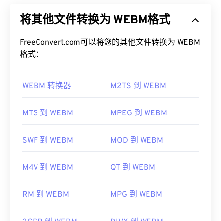
音质。
件容器。具体来说，它最初设计为与 HTML5 兼容。
将其他文件转换为 WEBM格式
它支持章节、字幕、副标题、元数据标签、流媒体、
如何打开 AAC 文件？
附件、3D 编解码器、3D 容器和硬件播放器。
WEBM 使用
FreeConvert.com可以将您的其他文件转换为 WEBM
VP8
或
VP9
编解码器压缩视频流，使用
为了获得最佳效果，请使用
VLC 媒体播放器
打开
Vorbis
格式：
或
Opus
编解码器压缩音频。
AAC 文件。此外，
iTunes
也会默认打开 AAC 文件。
不过，AAC 文件非常普遍，可以在许多其他程序和
如何打开 WEBM 文件？
WEBM 转换器
M2TS 到 WEBM
软件中打开。
VLC 媒体播放器
和
MPlayer
可以在任何操作系统 (OS)
此外，由于 AAC 文件通常用作视频游戏的音频文
上打开 WEBM 文件。其他适合打开 WEBM 的播放器
MTS 到 WEBM
MPEG 到 WEBM
件，因此它们可以在大多数流行的游戏机上打开，例
包括适用于 Microsoft Windows 操作系统的
Winamp
如
Nintendo 3DS
和
Playstation 4
。
和适用于 Mac OS X 操作系统的
Elmedia
。
SWF 到 WEBM
MOD 到 WEBM
开发者：
ISO/IEC MPEG 音频委员会
微软浏览器没有内置 WebM
编解码器
。因此，需要单
首次发行：
1997年
独安装
编解码器
。不过，大多数浏览器都支持
M4V 到 WEBM
QT 到 WEBM
WEBM 文件。
有用的链接：
开发者：
Google
；
CoreCodec, Inc。
https://en.wikipedia.org/wiki/Advanced_Audio_Coding
RM 到 WEBM
MPG 到 WEBM
首次发布：
2010 年
https://www.iso.org/standard/43345.html?