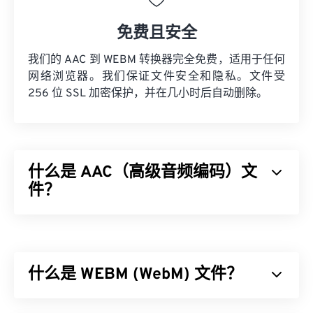
免费且安全
我们的 AAC 到 WEBM 转换器完全免费，适用于任何
网络浏览器。我们保证文件安全和隐私。文件受
256 位 SSL 加密保护，并在几小时后自动删除。
什么是 AAC（高级音频编码）文
件？
高级音频编码 (AAC) 是一种通过
有损
压缩来减小文
件大小的数字音频文件格式。它主要用于数字电视、
数字广播和互联网流媒体。它是
iOS
、
YouTube
、
什么是 WEBM (WebM) 文件？
任天堂
和
PlayStation
的标准音频格式。ISO/
IEC
将
AAC
编解码器
指定
为
MP3
的改进版本，因为它能够更
有效地压缩文件大小，同时提供与未压缩音频类似的
WebM (WEBM) 是一个专为 Web 设计的
免费授权
文