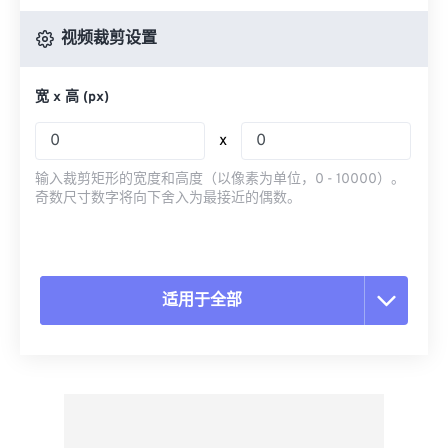
视频裁剪设置
宽 x 高 (px)
x
输入裁剪矩形的宽度和高度（以像素为单位，0 - 10000）。
奇数尺寸数字将向下舍入为最接近的偶数。
适用于全部
重置所有选项
从预设应用
另存为预设