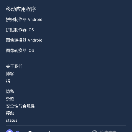
93
93
移动应用程序
94
94
拼贴制作器 Android
95
95
拼贴制作器 iOS
96
96
图像转换器 Android
97
97
图像转换器 iOS
98
98
99
99
关于我们
博客
捐
隐私
条款
安全性与合规性
接触
status