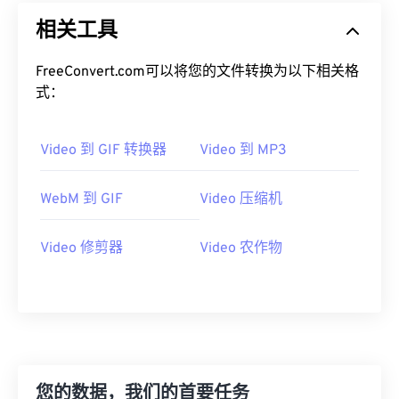
14
14
14
14
14
14
14
14
相关工具
15
15
15
15
15
15
15
15
FreeConvert.com可以将您的文件转换为以下相关格
16
16
16
16
16
16
16
16
式：
17
17
17
17
17
17
17
17
18
18
18
18
18
18
18
18
Video 到 GIF 转换器
Video 到 MP3
19
19
19
19
19
19
19
19
20
20
20
20
20
20
20
20
WebM 到 GIF
Video 压缩机
21
21
21
21
21
21
21
21
Video 修剪器
Video 农作物
22
22
22
22
22
22
22
22
23
23
23
23
23
23
23
23
24
24
24
24
24
24
25
25
25
25
25
25
26
26
26
26
26
26
您的数据，我们的首要任务