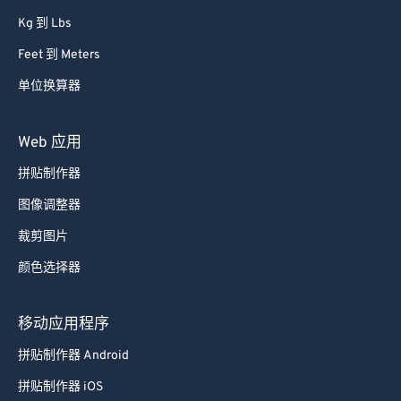
63
63
Kg 到 Lbs
64
64
Feet 到 Meters
65
65
单位换算器
66
66
67
67
Web 应用
68
68
拼贴制作器
69
69
图像调整器
70
70
裁剪图片
71
71
颜色选择器
72
72
73
73
移动应用程序
74
74
拼贴制作器 Android
75
75
拼贴制作器 iOS