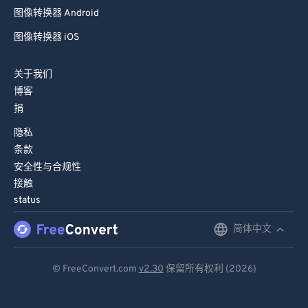
76
76
图像转换器 Android
77
77
图像转换器 iOS
78
78
79
79
关于我们
博客
80
80
捐
81
81
隐私
82
82
条款
83
83
安全性与合规性
接触
84
84
status
85
85
简体中文
English
86
86
Deutsch
87
87
© FreeConvert.com
v2.30
保留所有权利 (2026)
88
88
Español
89
89