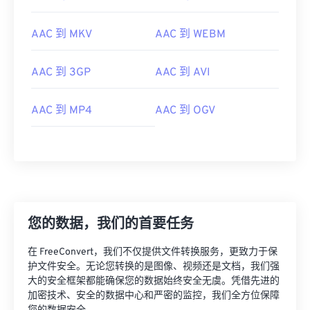
00
00
00
00
00
00
00
00
AAC 到 MKV
AAC 到 WEBM
AAC 到 3GP
AAC 到 AVI
00
00
00
00
00
00
00
00
01
01
01
01
01
01
01
01
AAC 到 MP4
AAC 到 OGV
02
02
02
02
02
02
02
02
03
03
03
03
03
03
03
03
04
04
04
04
04
04
04
04
05
05
05
05
05
05
05
05
06
06
06
06
06
06
06
06
您的数据，我们的首要任务
07
07
07
07
07
07
07
07
在 FreeConvert，我们不仅提供文件转换服务，更致力于保
08
08
08
08
08
08
08
08
护文件安全。无论您转换的是图像、视频还是文档，我们强
大的安全框架都能确保您的数据始终安全无虞。凭借先进的
09
09
09
09
09
09
09
09
加密技术、安全的数据中心和严密的监控，我们全方位保障