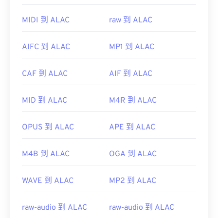
AAC 文件。此外，
iTunes
也会默认打开 AAC 文件。
不过，AAC 文件非常普遍，可以在许多其他程序和
MIDI 到 ALAC
raw 到 ALAC
软件中打开。
此外，由于 AAC 文件通常用作视频游戏的音频文
AIFC 到 ALAC
MP1 到 ALAC
件，因此它们可以在大多数流行的游戏机上打开，例
如
Nintendo 3DS
和
Playstation 4
。
CAF 到 ALAC
AIF 到 ALAC
开发者：
ISO/IEC MPEG 音频委员会
首次发行：
1997年
MID 到 ALAC
M4R 到 ALAC
有用的链接：
OPUS 到 ALAC
APE 到 ALAC
https://en.wikipedia.org/wiki/Advanced_Audio_Coding
https://www.iso.org/standard/43345.html?
M4B 到 ALAC
OGA 到 ALAC
browse=tc
WAVE 到 ALAC
MP2 到 ALAC
raw-audio 到 ALAC
raw-audio 到 ALAC