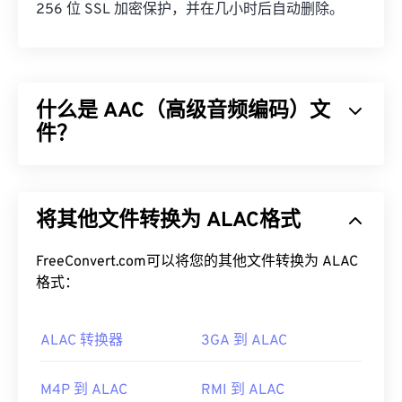
256 位 SSL 加密保护，并在几小时后自动删除。
什么是 AAC（高级音频编码）文
件？
高级音频编码 (AAC) 是一种通过
有损
压缩来减小文
件大小的数字音频文件格式。它主要用于数字电视、
将其他文件转换为 ALAC格式
数字广播和互联网流媒体。它是
iOS
、
YouTube
、
任天堂
和
PlayStation
的标准音频格式。ISO/
IEC
将
AAC
FreeConvert.com可以将您的其他文件转换为 ALAC
编解码器
指定
为
MP3
的改进版本，因为它能够更
有效地压缩文件大小，同时提供与未压缩音频类似的
格式：
音质。
ALAC 转换器
3GA 到 ALAC
如何打开 AAC 文件？
为了获得最佳效果，请使用
VLC 媒体播放器
打开
M4P 到 ALAC
RMI 到 ALAC