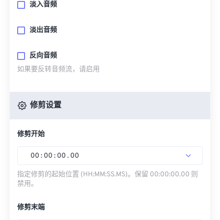
淡入音频
淡出音频
反向音频
如果要反转音频流，请启用
修剪设置
修剪开始
00
:
00
:
00
.
00
指定修剪的起始位置 (HH:MM:SS.MS)。保留 00:00:00.00 则
禁用。
修剪末端