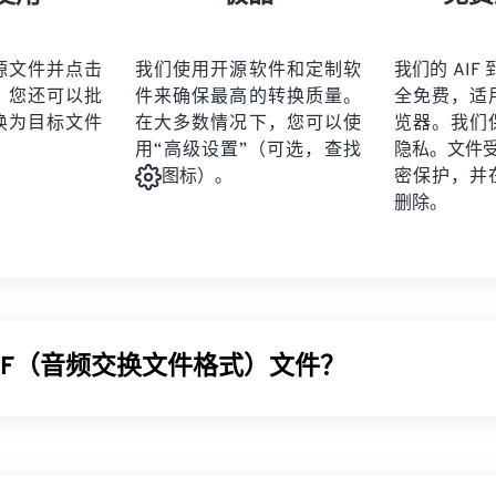
21
21
21
21
19
19
19
19
22
22
22
22
20
20
20
20
源文件并点击
我们使用开源软件和定制软
我们的 AIF 
23
23
23
23
。您还可以批
件来确保最高的转换质量。
全免费，适
21
21
21
21
24
24
24
换为目标文件
在大多数情况下，您可以使
览器。我们
22
22
22
22
用“高级设置”（可选，查找
隐私。文件受 2
25
25
25
23
23
23
23
密保护，并
图标）。
26
26
26
删除。
24
24
24
27
27
27
25
25
25
28
28
28
26
26
26
29
29
29
27
27
27
30
30
30
IFF（音频交换文件格式）文件？
28
28
28
31
31
31
29
29
29
32
32
32
频交换文件格式 (AIFF)，用于存储高质量的数字音频（波形）
30
30
30
33
33
33
 Apple 平台的用户。它是
无损的
，这意味着原始音频的质量
31
31
31
 AIFF 文件占用更多空间。AIFF 可以定位
循环点数据
和音符
34
34
34