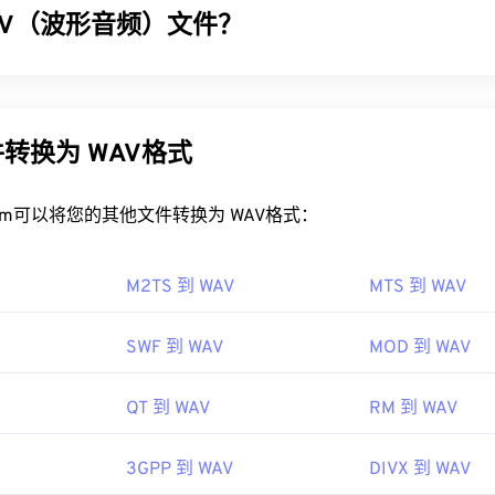
32
32
32
AV（波形音频）文件？
35
35
35
33
33
33
IFF 文件？
36
36
36
) 是最流行的未压缩音频文件数字音频格式。WAV 是 IBM 和 Wind
34
34
34
37
37
37
FF 会在
Windows Media Player
或
iTunes
中打开，具体取决于操
F)
进行迭代的成果。WAV 文件比
M4A
和
MP3
文件大得多，因此
35
35
35
的程序包括
VLC Media Player
、
Audacity
、
Winamp
和
Elmedia Pl
上使用。然而，它们的音质确实优于 M4A 和 MP3。
38
38
38
转换为 WAV格式
36
36
36
您使用的是
安卓
设备或非苹果设备，则需要转换 AIFF 文件（例如 
39
39
39
AV 文件？
动设备无需转换即可打开 AIFF 文件。
37
37
37
rt.com可以将您的其他文件转换为 WAV格式：
40
40
40
件的默认播放器是
 Inc.
Windows Media Player
。或者，也可以使用
iTun
38
38
38
41
41
41
QuickTime
等程序来打开和播放 WAV 文件。
88年
39
39
39
M2TS 到 WAV
MTS 到 WAV
42
42
42
经压缩，质量更高，适合导入音乐编辑、制作和处理程序。UltraMi
40
40
40
 软件程序，WAV 文件在该程序上运行良好。Elmedia
Player
也支
43
43
43
SWF 到 WAV
MOD 到 WAV
ipedia.org/wiki/Audio_Interchange_File_Format
41
41
41
soft
、
IBM
44
44
44
ewire.com/aiff-aif-aifc-files-2619569
42
42
42
91年
QT 到 WAV
RM 到 WAV
45
45
45
43
43
43
46
46
46
3GPP 到 WAV
DIVX 到 WAV
44
44
44
ipedia.org/wiki/WAV
47
47
47