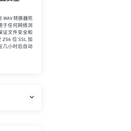
到 WAV 转换器完
用于任何网络浏
保证文件安全和
56 位 SSL 加
在几小时后自动
数据。许多专业人
和数据不会丢
，这对音乐家来