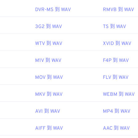
45
45
45
echopedia.com/definition/12636/waveform-audio-wav
48
48
48
DVR-MS 到 WAV
RMVB 到 WAV
46
46
46
49
49
49
47
47
47
3G2 到 WAV
TS 到 WAV
50
50
50
48
48
48
51
51
51
WTV 到 WAV
XVID 到 WAV
49
49
49
52
52
52
50
50
50
53
53
53
M1V 到 WAV
F4P 到 WAV
51
51
51
54
54
54
52
52
52
MOV 到 WAV
FLV 到 WAV
55
55
55
53
53
53
56
56
56
MKV 到 WAV
WEBM 到 WAV
54
54
54
57
57
57
55
55
55
AVI 到 WAV
MP4 到 WAV
58
58
58
56
56
56
59
59
59
AIFF 到 WAV
AAC 到 WAV
57
57
57
60