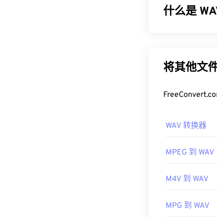
说非常有用。
什么是 W
如何打开 A
波形音频 (WAV
默认情况下，AI
换文件格式 (RIF
以打开 AIFF 
在便携式播放器
将其他文件
请注意，如果
如何打开 W
能打开。苹果移
FreeConve
开发者：
打开 WAV 文
Apple
media player
和
首次发行：
19
WAV 转换器
由于
WAV
文件未
有用的链接：
操作系统的 DJ
MPEG 到 WAV
https://en.wik
开发者：
Micro
https://www.lif
首次发行：
19
M4V 到 WAV
有用的链接：
MPG 到 WAV
https://en.wik