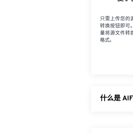
只需上传您的
转换按钮即可
量将
源文件
转
格式。
什么是 A
Apple
开发了音
士使用它，尤其是
失，但这也意味着