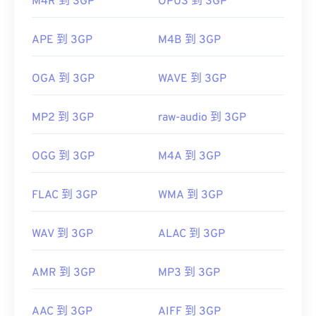
M4R 到 3GP
OPUS 到 3GP
首次发行：
1997年
有用的链接：
APE 到 3GP
M4B 到 3GP
https://en.wikipedia.org/wiki/3GP_and_3G2
OGA 到 3GP
WAVE 到 3GP
https://www.3gpp.org/
MP2 到 3GP
raw-audio 到 3GP
OGG 到 3GP
M4A 到 3GP
FLAC 到 3GP
WMA 到 3GP
WAV 到 3GP
ALAC 到 3GP
AMR 到 3GP
MP3 到 3GP
AAC 到 3GP
AIFF 到 3GP