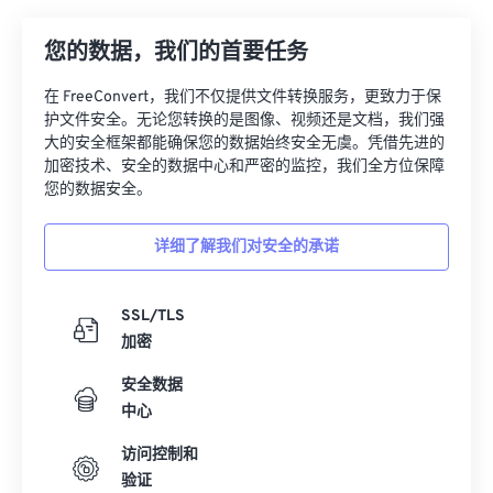
26
26
26
26
26
26
您的数据，我们的首要任务
27
27
27
27
27
27
28
28
28
28
28
28
在 FreeConvert，我们不仅提供文件转换服务，更致力于保
护文件安全。无论您转换的是图像、视频还是文档，我们强
29
29
29
29
29
29
大的安全框架都能确保您的数据始终安全无虞。凭借先进的
30
30
30
30
30
30
加密技术、安全的数据中心和严密的监控，我们全方位保障
您的数据安全。
31
31
31
31
31
31
32
32
32
32
32
32
详细了解我们对安全的承诺
33
33
33
33
33
33
34
34
34
34
34
34
SSL/TLS
加密
35
35
35
35
35
35
安全数据
36
36
36
36
36
36
中心
37
37
37
37
37
37
访问控制和
38
38
38
38
38
38
验证