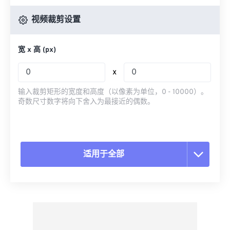
视频裁剪设置
宽 x 高 (px)
x
输入裁剪矩形的宽度和高度（以像素为单位，0 - 10000）。
奇数尺寸数字将向下舍入为最接近的偶数。
适用于全部
重置所有选项
从预设应用
另存为预设