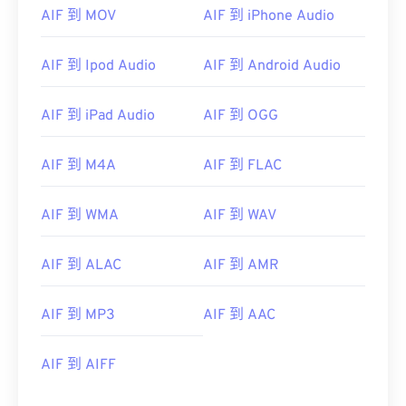
AIF 到 MOV
AIF 到 iPhone Audio
00
00
00
00
00
00
00
00
01
01
01
01
01
01
01
01
AIF 到 Ipod Audio
AIF 到 Android Audio
02
02
02
02
02
02
02
02
03
03
03
03
03
03
03
03
AIF 到 iPad Audio
AIF 到 OGG
04
04
04
04
04
04
04
04
AIF 到 M4A
AIF 到 FLAC
05
05
05
05
05
05
05
05
06
06
06
06
06
06
06
06
AIF 到 WMA
AIF 到 WAV
07
07
07
07
07
07
07
07
AIF 到 ALAC
AIF 到 AMR
08
08
08
08
08
08
08
08
09
09
09
09
09
09
09
09
AIF 到 MP3
AIF 到 AAC
10
10
10
10
10
10
10
10
11
11
11
11
11
11
11
11
AIF 到 AIFF
12
12
12
12
12
12
12
12