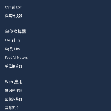
79
79
CST 到 EST
80
80
档案转换器
81
81
82
82
单位换算器
83
83
Lbs 到 Kg
84
84
Kg 到 Lbs
85
85
Feet 到 Meters
86
86
单位换算器
87
87
88
88
Web 应用
89
89
拼贴制作器
90
90
图像调整器
91
91
裁剪图片