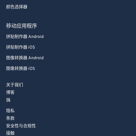
92
92
颜色选择器
93
93
94
94
移动应用程序
95
95
拼贴制作器 Android
96
96
拼贴制作器 iOS
97
97
图像转换器 Android
98
98
图像转换器 iOS
99
99
关于我们
博客
捐
隐私
条款
安全性与合规性
接触