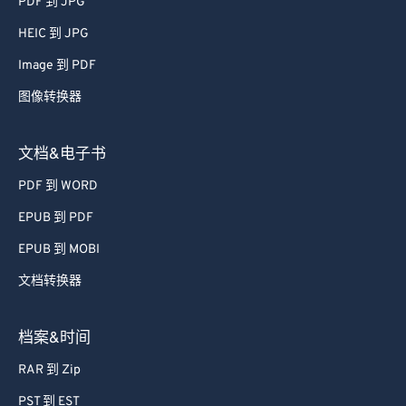
PDF 到 JPG
66
66
HEIC 到 JPG
67
67
Image 到 PDF
68
68
图像转换器
69
69
70
70
文档&电子书
71
71
PDF 到 WORD
72
72
EPUB 到 PDF
73
73
EPUB 到 MOBI
74
74
文档转换器
75
75
76
76
档案&时间
77
77
RAR 到 Zip
78
78
PST 到 EST