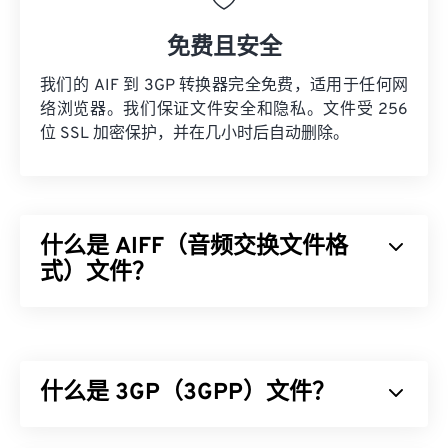
免费且安全
我们的 AIF 到 3GP 转换器完全免费，适用于任何网
络浏览器。我们保证文件安全和隐私。文件受 256
位 SSL 加密保护，并在几小时后自动删除。
什么是 AIFF（音频交换文件格
式）文件？
Apple
开发了音频交换文件格式 (AIFF)，用于存储高
质量的数字音频（波形）数据。许多专业人士使用
它，尤其是 Apple 平台的用户。它是
无损的
，这意
什么是 3GP（3GPP）文件？
味着原始音频的质量和数据不会丢失，但这也意味着
AIFF 文件占用更多空间。AIFF 可以定位
循环点数据
和音符，这对音乐家来说非常有用。
3GPP (3GP) 是一种多媒体容器格式，专为第三代