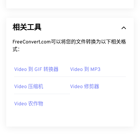
13
13
13
13
13
13
13
13
14
14
14
14
14
14
14
14
相关工具
15
15
15
15
15
15
15
15
16
16
16
16
16
16
16
16
FreeConvert.com可以将您的文件转换为以下相关格
17
17
17
17
17
17
17
17
式：
18
18
18
18
18
18
18
18
19
19
19
19
19
19
19
19
Video 到 GIF 转换器
Video 到 MP3
20
20
20
20
20
20
20
20
Video 压缩机
Video 修剪器
21
21
21
21
21
21
21
21
22
22
22
22
22
22
22
22
Video 农作物
23
23
23
23
23
23
23
23
24
24
24
24
24
24
25
25
25
25
25
25