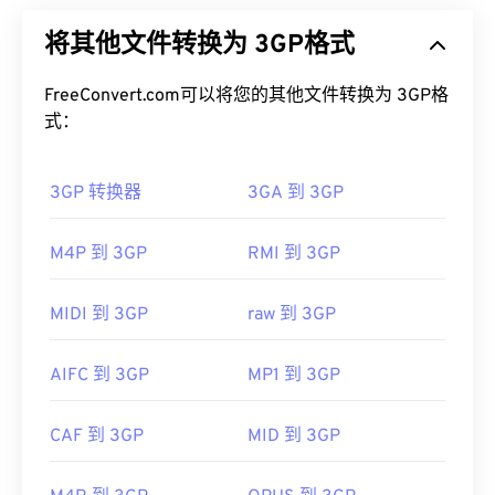
(3G) 通用移动通信系统 (
UMTS
) 网络设计，UMTS
如何打开 AIFF 文件？
将其他文件转换为 3GP格式
网络是全球移动通信系统 (
GSM
) 的标准。由于
UMTS 是一项移动技术，因此 3GP 格式允许 UMTS
默认情况下，AIFF 会在
Windows Media Player
或
网络上的手机通过高速无线连接捕获、保存、传送和
FreeConvert.com可以将您的其他文件转换为 3GP格
iTunes
中打开，具体取决于操作系统。其他可以打开
播放媒体。
式：
AIFF 的程序包括
VLC Media Player
、
Audacity
、
Winamp
和
Elmedia Player
。
如何打开 3GP 文件？
3GP 转换器
3GA 到 3GP
请注意，如果您使用的是
安卓
设备或非苹果设备，则
打开 3GP 的最佳应用程序是 Apple
QuickTime
。虽
需要转换 AIFF 文件（例如 MP3 文件）才能打开。
然 3GP 是为移动设备设计的，但该文件格式在大多
M4P 到 3GP
RMI 到 3GP
苹果移动设备无需转换即可打开 AIFF 文件。
数操作系统上都可以轻松打开，包括 Linux、Mac 和
开发者：
Apple Inc.
Windows。
MIDI 到 3GP
raw 到 3GP
首次发行：
1988年
3GP 是一种灵活的文件格式，支持通过 3GPP
定时文
本 (Timed Text)
提供字幕和副标题。它不支持交互式
有用的链接：
AIFC 到 3GP
MP1 到 3GP
菜单，但与提供此类支持的免费第三方工具兼容。例
https://en.wikipedia.org/wiki/Audio_Interchange_File_F
如
AutoGK
。为了提高非移动设备观看时的视频质
CAF 到 3GP
MID 到 3GP
量，请将文件
转换
为 MP4。
https://www.lifewire.com/aiff-aif-aifc-files-
2619569
开发者：
第三代合作伙伴计划（3GPP）