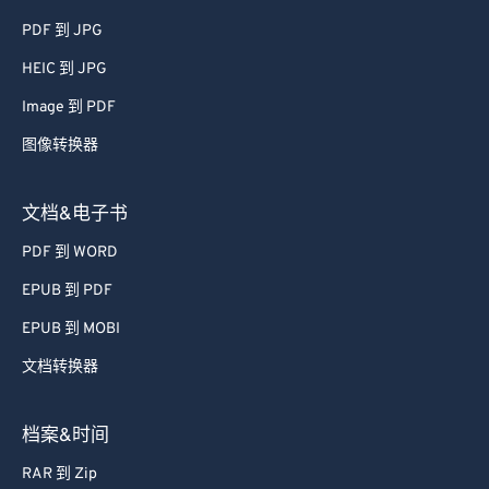
65
65
PDF 到 JPG
66
66
HEIC 到 JPG
67
67
Image 到 PDF
68
68
图像转换器
69
69
70
70
文档&电子书
71
71
PDF 到 WORD
72
72
EPUB 到 PDF
73
73
EPUB 到 MOBI
74
74
文档转换器
75
75
76
76
档案&时间
77
77
RAR 到 Zip