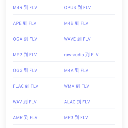
首次发行：
2003 年
M4R 到 FLV
OPUS 到 FLV
有用的链接：
APE 到 FLV
M4B 到 FLV
https://en.wikipedia.org/wiki/Flash_Video
https://www.lifewire.com/flv-file
OGA 到 FLV
WAVE 到 FLV
MP2 到 FLV
raw-audio 到 FLV
OGG 到 FLV
M4A 到 FLV
FLAC 到 FLV
WMA 到 FLV
WAV 到 FLV
ALAC 到 FLV
AMR 到 FLV
MP3 到 FLV