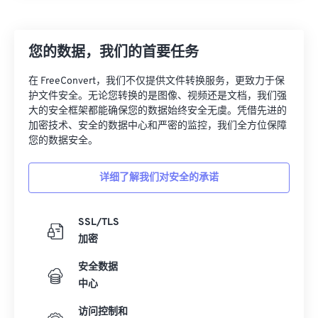
26
26
26
26
26
26
27
27
27
27
27
27
您的数据，我们的首要任务
28
28
28
28
28
28
在 FreeConvert，我们不仅提供文件转换服务，更致力于保
29
29
29
29
29
29
护文件安全。无论您转换的是图像、视频还是文档，我们强
大的安全框架都能确保您的数据始终安全无虞。凭借先进的
30
30
30
30
30
30
加密技术、安全的数据中心和严密的监控，我们全方位保障
31
31
31
31
31
31
您的数据安全。
32
32
32
32
32
32
详细了解我们对安全的承诺
33
33
33
33
33
33
34
34
34
34
34
34
SSL/TLS
35
35
35
35
35
35
加密
36
36
36
36
36
36
安全数据
中心
37
37
37
37
37
37
38
38
38
38
38
38
访问控制和