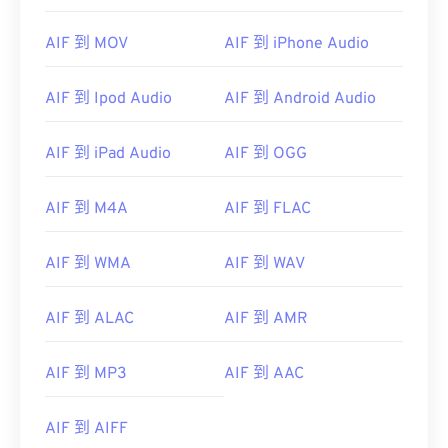
00
00
00
00
00
00
00
00
AIF 到 MOV
AIF 到 iPhone Audio
01
01
01
01
01
01
01
01
AIF 到 Ipod Audio
AIF 到 Android Audio
02
02
02
02
02
02
02
02
03
03
03
03
03
03
03
03
AIF 到 iPad Audio
AIF 到 OGG
04
04
04
04
04
04
04
04
AIF 到 M4A
AIF 到 FLAC
05
05
05
05
05
05
05
05
06
06
06
06
06
06
06
06
AIF 到 WMA
AIF 到 WAV
07
07
07
07
07
07
07
07
08
08
08
08
08
08
08
08
AIF 到 ALAC
AIF 到 AMR
09
09
09
09
09
09
09
09
AIF 到 MP3
AIF 到 AAC
10
10
10
10
10
10
10
10
11
11
11
11
11
11
11
11
AIF 到 AIFF