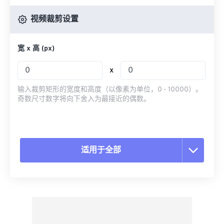
视频裁剪设置
宽 x 高 (px)
x
输入裁剪矩形的宽度和高度（以像素为单位，0 - 10000）。
奇数尺寸数字将向下舍入为最接近的偶数。
适用于全部
重置所有选项
从预设应用
另存为预设