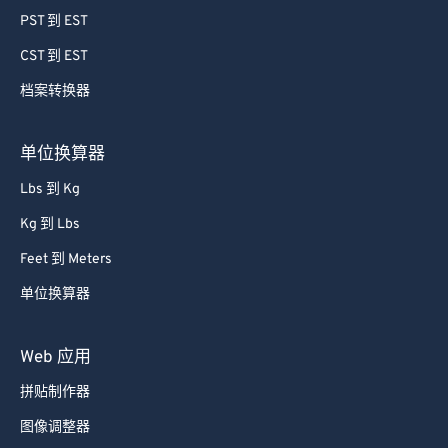
78
78
PST 到 EST
79
79
CST 到 EST
80
80
档案转换器
81
81
82
82
单位换算器
83
83
Lbs 到 Kg
84
84
Kg 到 Lbs
85
85
Feet 到 Meters
86
86
单位换算器
87
87
88
88
Web 应用
89
89
拼贴制作器
90
90
图像调整器
91
91