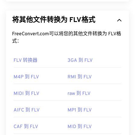
Flash Live Video (FLV)，顾名思义，是一种
Flash
视
如何打开 AIFF 文件？
频。它是一种流行的格式，主要通过互联网提供高质
将其他文件转换为 FLV格式
量、同步良好的多媒体内容。它也是一个媒体容器，
默认情况下，AIFF 会在
Windows Media Player
或
因此使用
编解码器
来压缩文件大小。FLV 使用开放标
iTunes
中打开，具体取决于操作系统。其他可以打开
准
FreeConvert.com可以将您的其他文件转换为 FLV格
ISO/IEC 14496-12:2008
（也称为 ISO 基础媒体
AIFF 的程序包括
VLC Media Player
、
Audacity
、
文件格式），该标准具有灵活性和独立性的优势。
式：
Winamp
和
Elmedia Player
。
如何打开 FLV 文件？
请注意，如果您使用的是
安卓
设备或非苹果设备，则
FLV 转换器
3GA 到 FLV
需要转换 AIFF 文件（例如 MP3 文件）才能打开。
默认情况下，FLV 在
Adob​​e
产品（即
Animate
苹果移动设备无需转换即可打开 AIFF 文件。
Creative Cloud
(Animate CC) 和
Flash
）中打开。在
M4P 到 FLV
RMI 到 FLV
开发者：
Apple Inc.
Adob​​e Flash 7 及更高版本中打开效果最佳。FLV 不
支持章节或字幕，但支持元数据标签。
首次发行：
1988年
MIDI 到 FLV
raw 到 FLV
由于 FLV 基于开放标准，它可以在许多非 Adob​​e 产
有用的链接：
品中打开。其他可以打开 FLV 的程序包括
VLC Media
AIFC 到 FLV
MP1 到 FLV
https://en.wikipedia.org/wiki/Audio_Interchange_File_F
Player
、
Zoom Player
、
RealNetworks RealPlayer
https://www.lifewire.com/aiff-aif-aifc-files-
Cloud
、
Eltima Elmedia Player
等
。
CAF 到 FLV
MID 到 FLV
2619569
开发者：
Adobe