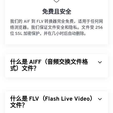
免费且安全
我们的 AIF 到 FLV 转换器完全免费，适用于任何网
络浏览器。我们保证文件安全和隐私。文件受 256
位 SSL 加密保护，并在几小时后自动删除。
什么是 AIFF（音频交换文件格
式）文件？
Apple
开发了音频交换文件格式 (AIFF)，用于存储高
质量的数字音频（波形）数据。许多专业人士使用
它，尤其是 Apple 平台的用户。它是
无损的
，这意
什么是 FLV（Flash Live Video）
味着原始音频的质量和数据不会丢失，但这也意味着
AIFF 文件占用更多空间。AIFF 可以定位
文件？
循环点数据
和音符，这对音乐家来说非常有用。