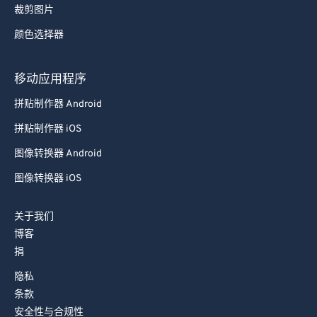
裁剪图片
92
92
颜色选择器
93
93
94
94
移动应用程序
95
95
拼贴制作器 Android
96
96
拼贴制作器 iOS
97
97
图像转换器 Android
98
98
图像转换器 iOS
99
99
关于我们
博客
捐
隐私
条款
安全性与合规性