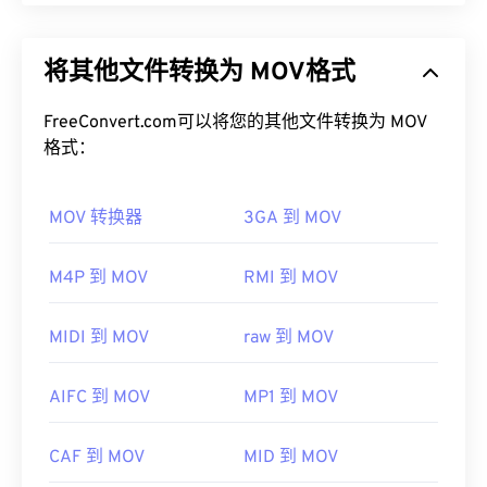
Apple QuickTime (MOV) 是一个可存储各种多媒​​体文
如何打开 AIFF 文件？
件的容器，包括
3D
和
虚拟现实 (VR)
。它因能够将多
将其他文件转换为 MOV格式
媒体文件保存到用户设备而闻名。其显著特点之一是
默认情况下，AIFF 会在
Windows Media Player
或
将数据存储在电影“
原子
”和“轨道”中，从而可以对文
iTunes
中打开，具体取决于操作系统。其他可以打开
件进行高度精准的编辑。
FreeConvert.com可以将您的其他文件转换为 MOV
AIFF 的程序包括
VLC Media Player
、
Audacity
、
格式：
Winamp
和
Elmedia Player
。
如何打开 MOV 文件？
请注意，如果您使用的是
安卓
设备或非苹果设备，则
MOV 转换器
3GA 到 MOV
默认情况下，MOV 文件使用
QuickTime
打开。如果
需要转换 AIFF 文件（例如 MP3 文件）才能打开。
MOV 文件的版本为 2.0 或更早版本，则可以使用
苹果移动设备无需转换即可打开 AIFF 文件。
Windows Media Player
打开，但较新版本的播放器无
M4P 到 MOV
RMI 到 MOV
开发者：
Apple Inc.
法打开。如果无法使用 QuickTime 打开 MOV 文件，
请使用
VLC Media Player
，该播放器支持多种平
首次发行：
1988年
MIDI 到 MOV
raw 到 MOV
台，包括移动设备。
有用的链接：
请注意，另外两种文件类型也使用 MOV 扩展名。它
AIFC 到 MOV
MP1 到 MOV
https://en.wikipedia.org/wiki/Audio_Interchange_File_F
们是 AutoCAD AutoFlix 和 ROSE Online。这两种文
https://www.lifewire.com/aiff-aif-aifc-files-
件类型互不相关，其中一种已过时，另一种与在线游
CAF 到 MOV
MID 到 MOV
2619569
戏相关。Apple 并未开发这些技术，因此它们无法在