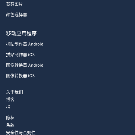
裁剪图片
92
92
颜色选择器
93
93
94
94
移动应用程序
95
95
拼贴制作器 Android
96
96
拼贴制作器 iOS
97
97
图像转换器 Android
98
98
图像转换器 iOS
99
99
关于我们
博客
捐
隐私
条款
安全性与合规性