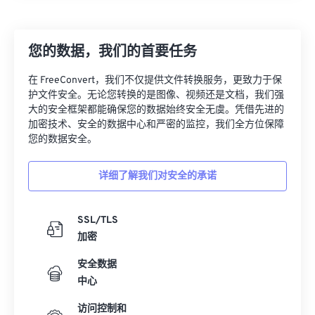
26
26
26
26
26
26
27
27
27
27
27
27
您的数据，我们的首要任务
28
28
28
28
28
28
在 FreeConvert，我们不仅提供文件转换服务，更致力于保
29
29
29
29
29
29
护文件安全。无论您转换的是图像、视频还是文档，我们强
大的安全框架都能确保您的数据始终安全无虞。凭借先进的
30
30
30
30
30
30
加密技术、安全的数据中心和严密的监控，我们全方位保障
31
31
31
31
31
31
您的数据安全。
32
32
32
32
32
32
详细了解我们对安全的承诺
33
33
33
33
33
33
34
34
34
34
34
34
SSL/TLS
35
35
35
35
35
35
加密
36
36
36
36
36
36
安全数据
中心
37
37
37
37
37
37
38
38
38
38
38
38
访问控制和