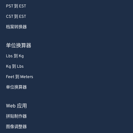
78
78
PST 到 EST
79
79
CST 到 EST
80
80
档案转换器
81
81
82
82
单位换算器
83
83
Lbs 到 Kg
84
84
Kg 到 Lbs
85
85
Feet 到 Meters
86
86
单位换算器
87
87
88
88
Web 应用
89
89
拼贴制作器
90
90
图像调整器
91
91