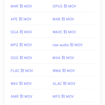
QuickTime 中打开。
M4R 到 MOV
OPUS 到 MOV
开发者：
Apple Inc.
首次发行：
2001年
APE 到 MOV
M4B 到 MOV
有用的链接：
OGA 到 MOV
WAVE 到 MOV
https://en.wikipedia.org/wiki/QuickTime_File_Format
https://developer.apple.com/library/archive/documen
CH203-BBCGDDDF
MP2 到 MOV
raw-audio 到 MOV
OGG 到 MOV
M4A 到 MOV
FLAC 到 MOV
WMA 到 MOV
WAV 到 MOV
ALAC 到 MOV
AMR 到 MOV
MP3 到 MOV