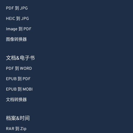
65
65
PDF 到 JPG
66
66
HEIC 到 JPG
67
67
Image 到 PDF
68
68
图像转换器
69
69
70
70
文档&电子书
71
71
PDF 到 WORD
72
72
EPUB 到 PDF
73
73
EPUB 到 MOBI
74
74
文档转换器
75
75
76
76
档案&时间
77
77
RAR 到 Zip