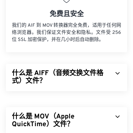
免费且安全
我们的 AIF 到 MOV 转换器完全免费，适用于任何网
络浏览器。我们保证文件安全和隐私。文件受 256
位 SSL 加密保护，并在几小时后自动删除。
什么是 AIFF（音频交换文件格
式）文件？
Apple
开发了音频交换文件格式 (AIFF)，用于存储高
质量的数字音频（波形）数据。许多专业人士使用
它，尤其是 Apple 平台的用户。它是
无损的
，这意
什么是 MOV（Apple
味着原始音频的质量和数据不会丢失，但这也意味着
AIFF 文件占用更多空间。AIFF 可以定位
QuickTime）文件？
循环点数据
和音符，这对音乐家来说非常有用。