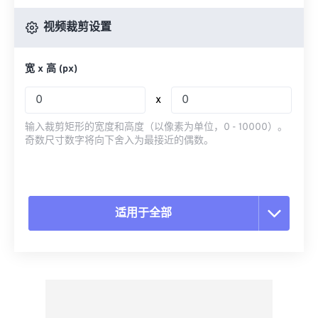
视频裁剪设置
宽 x 高 (px)
x
输入裁剪矩形的宽度和高度（以像素为单位，0 - 10000）。
奇数尺寸数字将向下舍入为最接近的偶数。
适用于全部
重置所有选项
从预设应用
另存为预设