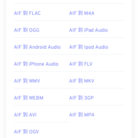
00
00
00
00
00
00
00
00
AIF 到 FLAC
AIF 到 M4A
01
01
01
01
01
01
01
01
AIF 到 OGG
AIF 到 iPad Audio
02
02
02
02
02
02
02
02
03
03
03
03
03
03
03
03
AIF 到 Android Audio
AIF 到 Ipod Audio
04
04
04
04
04
04
04
04
AIF 到 iPhone Audio
AIF 到 FLV
05
05
05
05
05
05
05
05
06
06
06
06
06
06
06
06
AIF 到 WMV
AIF 到 MKV
07
07
07
07
07
07
07
07
08
08
08
08
08
08
08
08
AIF 到 WEBM
AIF 到 3GP
09
09
09
09
09
09
09
09
AIF 到 AVI
AIF 到 MP4
10
10
10
10
10
10
10
10
11
11
11
11
11
11
11
11
AIF 到 OGV