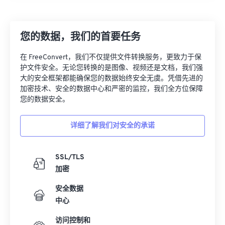
26
26
26
26
26
26
27
27
27
27
27
27
您的数据，我们的首要任务
28
28
28
28
28
28
在 FreeConvert，我们不仅提供文件转换服务，更致力于保
29
29
29
29
29
29
护文件安全。无论您转换的是图像、视频还是文档，我们强
大的安全框架都能确保您的数据始终安全无虞。凭借先进的
30
30
30
30
30
30
加密技术、安全的数据中心和严密的监控，我们全方位保障
31
31
31
31
31
31
您的数据安全。
32
32
32
32
32
32
详细了解我们对安全的承诺
33
33
33
33
33
33
34
34
34
34
34
34
SSL/TLS
35
35
35
35
35
35
加密
36
36
36
36
36
36
安全数据
中心
37
37
37
37
37
37
38
38
38
38
38
38
访问控制和