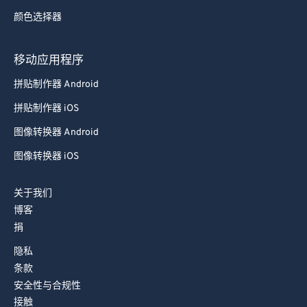
73
73
颜色选择器
74
74
75
75
移动应用程序
76
76
拼贴制作器 Android
77
77
拼贴制作器 iOS
78
78
图像转换器 Android
79
79
图像转换器 iOS
80
80
关于我们
81
81
博客
82
82
捐
83
83
隐私
84
84
条款
安全性与合规性
85
85
接触