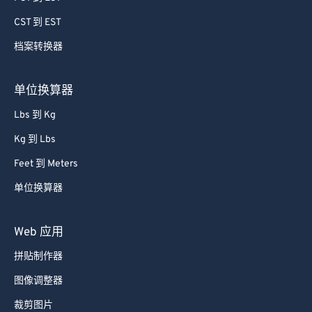
60
60
CST 到 EST
61
61
档案转换器
62
62
63
63
单位换算器
64
64
Lbs 到 Kg
65
65
Kg 到 Lbs
66
66
Feet 到 Meters
67
67
单位换算器
68
68
69
69
Web 应用
70
70
拼贴制作器
71
71
图像调整器
72
72
裁剪图片