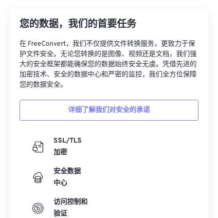
07
07
07
07
07
07
07
07
08
08
08
08
08
08
08
08
您的数据，我们的首要任务
09
09
09
09
09
09
09
09
在 FreeConvert，我们不仅提供文件转换服务，更致力于保
10
10
10
10
10
10
10
10
护文件安全。无论您转换的是图像、视频还是文档，我们强
大的安全框架都能确保您的数据始终安全无虞。凭借先进的
11
11
11
11
11
11
11
11
加密技术、安全的数据中心和严密的监控，我们全方位保障
您的数据安全。
12
12
12
12
12
12
12
12
13
13
13
13
13
13
13
13
详细了解我们对安全的承诺
14
14
14
14
14
14
14
14
15
15
15
15
15
15
15
15
SSL/TLS
加密
16
16
16
16
16
16
16
16
17
17
17
17
17
17
17
17
安全数据
中心
18
18
18
18
18
18
18
18
访问控制和
19
19
19
19
19
19
19
19
验证