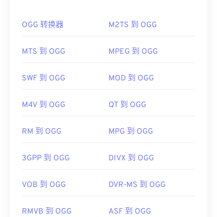
如何打开 OGG 文件？
Media Player
也可以打开 AIFC 文件。
开发者：
Apple Inc.
OGG 转换器
M2TS 到 OGG
打开 OGG 文件的默认程序是
VLC 媒体播放器
。此
外，许多其他程序也可以打开 OGG，例如
Windows
首次发行：
1988年
Media Player
、
RealPlayer
、
Winamp
、
Xine
、
MTS 到 OGG
MPEG 到 OGG
有用的链接：
UltraMixer
等。
https://en.wikipedia.org/wiki/Audio_Interchange_File_F
如果需要，您可以直接在
Google Drive
中打开 OGG
SWF 到 OGG
MOD 到 OGG
文件，该文件可在任何配备网络浏览器的电脑或移动
https://www.file-extension.info/format/aifc
设备上使用。请注意，Apple 产品不支持 OGG。
M4V 到 OGG
QT 到 OGG
开发者：
Xiph.Org 基金会
RM 到 OGG
MPG 到 OGG
首次发行：
2000 年
有用的链接：
3GPP 到 OGG
DIVX 到 OGG
https://en.wikipedia.org/wiki/Ogg
https://xiph.org/vorbis/
VOB 到 OGG
DVR-MS 到 OGG
RMVB 到 OGG
ASF 到 OGG