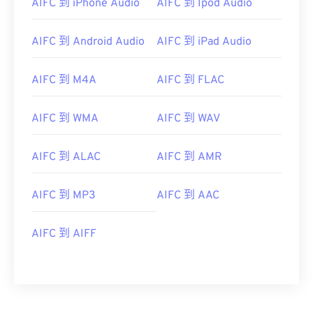
AIFC 到 iPhone Audio
AIFC 到 Ipod Audio
AIFC 到 Android Audio
AIFC 到 iPad Audio
AIFC 到 M4A
AIFC 到 FLAC
00
00
00
00
00
00
00
00
AIFC 到 WMA
AIFC 到 WAV
00
00
00
00
00
00
00
00
AIFC 到 ALAC
AIFC 到 AMR
01
01
01
01
01
01
01
01
AIFC 到 MP3
AIFC 到 AAC
02
02
02
02
02
02
02
02
03
03
03
03
03
03
03
03
AIFC 到 AIFF
04
04
04
04
04
04
04
04
05
05
05
05
05
05
05
05
06
06
06
06
06
06
06
06