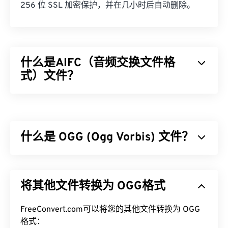
256 位 SSL 加密保护，并在几小时后自动删除。
什么是AIFC（音频交换文件格
式）文件？
音频交换文件格式 (AIFC) 是 AIFF 的压缩版本。
AIFC 的主要用途是存储 CD 音质的音频以及乐器信
息。有时，AIFC 和 AIFF 的文件扩展名看起来可以
什么是 OGG (Ogg Vorbis) 文件？
互换，即使以“C”结尾的扩展名才是正确的名称。
如何打开 AIFC 文件？
Ogg Vorbis (OGG) 是一种使用 Ogg Vorbis 压缩的文
件。OGG 是由 Xiph.Org 基金会提供的一种无专利、
打开 AIFC 文件的最佳程序是
iTunes
。另一个不错的
将其他文件转换为 OGG格式
免版税的编码方案。与
MP3
一样，OGG 文件以其高
选择是
VLC 媒体播放器
，它是一款可靠的程序，可
质量而闻名。OGG 文件包含元数据、艺术家和曲目
在大多数平台上运行，包括 Mac OS X 和移动设备。
标题信息。
FreeConvert.com可以将您的其他文件转换为 OGG
格式：
具体来说，在 Windows 上，
QuickTime
和
Windows