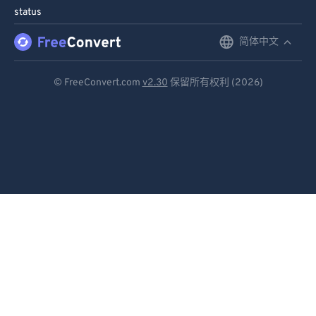
86
86
status
87
87
简体中文
English
88
88
Deutsch
89
89
© FreeConvert.com
v2.30
保留所有权利 (2026)
Español
90
90
91
91
Français
92
92
Português
93
93
Italiano
94
94
Dutch
95
95
96
96
日本語
97
97
简体中文
98
98
繁體中文