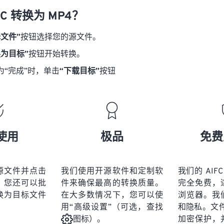
18
18
18
18
21
21
21
21
FC 转换为 MP4？
19
19
19
19
22
22
22
22
择文件”
按钮选择您的源文件。
20
20
20
20
23
23
23
23
换为目标”
按钮开始转换。
21
21
21
21
24
24
24
为“完成”时，单击
“下载目标”
按钮
22
22
22
22
25
25
25
23
23
23
23
26
26
26
24
24
24
27
27
27
25
25
25
28
28
28
使用
极品
免费
26
26
26
29
29
29
27
27
27
30
30
30
源文件并点击
我们使用开源软件和定制软
我们的 AIFC
28
28
28
31
31
31
。您还可以批
件来确保最高的转换质量。
完全免费，
29
29
29
换为目标文件
在大多数情况下，您可以使
浏览器。我
32
32
32
用“高级设置”（可选，查找
和隐私。文件受
30
30
30
33
33
33
加密保护，
图标）。