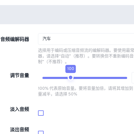
汽车
音频编解码器
选择用于编码或压缩音频流的编解码器。要使用最
器，请选择“自动”（推荐）。要转换但不重新编码音
制”（不推荐）。
100
调节音量
100% 代表原始音量。要将音量加倍，请将其增加到 
量减半，请选择 50%
淡入音频
淡出音频