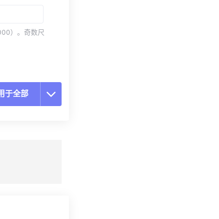
000）。奇数尺
用于全部
置所有选项
预设应用
存为预设