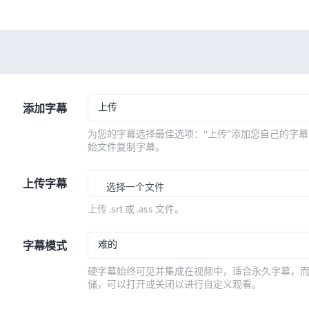
上传
添加字幕
为您的字幕选择最佳选项：“上传”添加您自己的字幕
始文件复制字幕。
上传字幕
选择一个文件
上传 .srt 或 .ass 文件。
难的
字幕模式
硬字幕始终可见并集成在视频中，适合永久字幕，
储，可以打开或关闭以进行自定义观看。