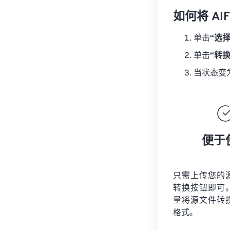
如何将 AI
单击
“选
单击
“转
当状态变
便于
只需上传您的
转换按钮即可
量将
源文件
转
格式。