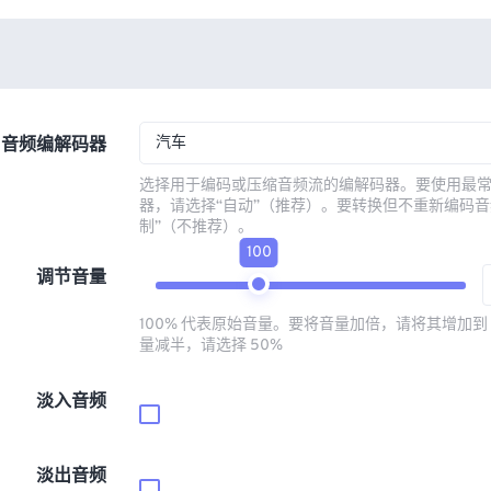
汽车
音频编解码器
选择用于编码或压缩音频流的编解码器。要使用最
器，请选择“自动”（推荐）。要转换但不重新编码音
制”（不推荐）。
100
调节音量
100% 代表原始音量。要将音量加倍，请将其增加到 
量减半，请选择 50%
淡入音频
淡出音频