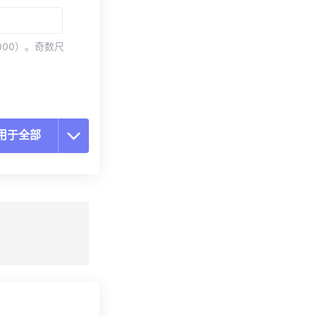
000）。奇数尺
用于全部
置所有选项
预设应用
存为预设