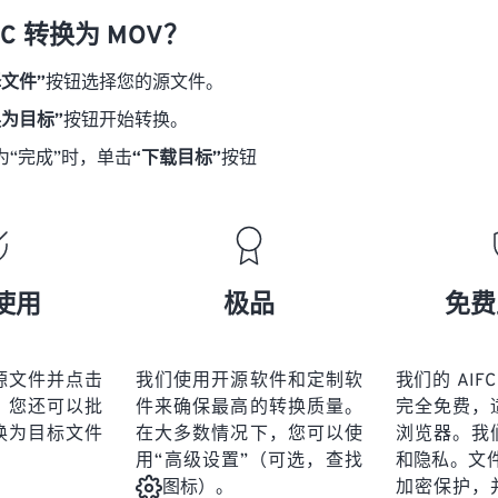
18
18
18
18
21
21
21
21
FC 转换为 MOV？
19
19
19
19
22
22
22
22
择文件”
按钮选择您的源文件。
20
20
20
20
23
23
23
23
换为目标”
按钮开始转换。
21
21
21
21
24
24
24
为“完成”时，单击
“下载目标”
按钮
22
22
22
22
25
25
25
23
23
23
23
26
26
26
24
24
24
27
27
27
25
25
25
28
28
28
使用
极品
免费
26
26
26
29
29
29
27
27
27
30
30
30
源文件并点击
我们使用开源软件和定制软
我们的 AIFC
28
28
28
31
31
31
。您还可以批
件来确保最高的转换质量。
完全免费，
29
29
29
换为目标文件
在大多数情况下，您可以使
浏览器。我
32
32
32
用“高级设置”（可选，查找
和隐私。文件受
30
30
30
33
33
33
加密保护，
图标）。