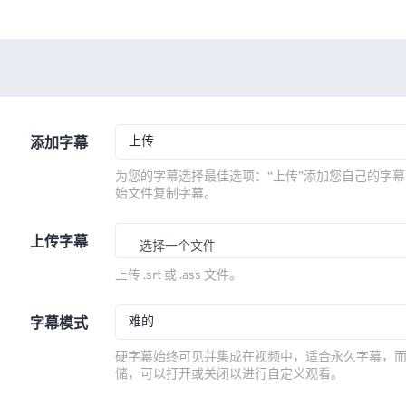
上传
添加字幕
为您的字幕选择最佳选项：“上传”添加您自己的字幕
始文件复制字幕。
上传字幕
选择一个文件
上传 .srt 或 .ass 文件。
难的
字幕模式
硬字幕始终可见并集成在视频中，适合永久字幕，
储，可以打开或关闭以进行自定义观看。