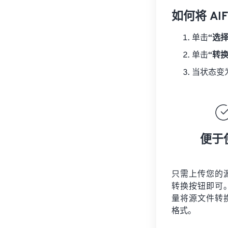
如何将 AI
单击
“选
单击
“转
当状态变
便于
只需上传您的
转换按钮即可
量将
源文件
转
格式。