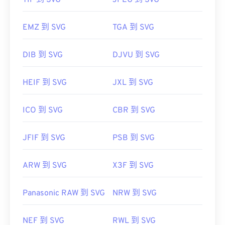
TIF 到 SVG
JPEG 到 SVG
https://www.lifewire.com/svg-file-4120603
https://en.wikipedia.org/wiki/Scalable_Vector_Graphics
EMZ 到 SVG
TGA 到 SVG
DIB 到 SVG
DJVU 到 SVG
HEIF 到 SVG
JXL 到 SVG
ICO 到 SVG
CBR 到 SVG
JFIF 到 SVG
PSB 到 SVG
ARW 到 SVG
X3F 到 SVG
Panasonic RAW 到 SVG
NRW 到 SVG
NEF 到 SVG
RWL 到 SVG