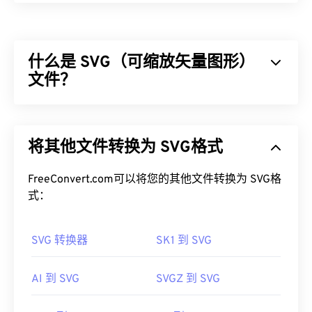
Comic Book Zip (CBZ) 是数字漫画书文件的文件扩
展名，这些文件被压缩并归档为 ZIP 文件格式。您
可以使用
ZIP 实用程序
解压 CBZ，就像解压其他 ZIP
什么是 SVG（可缩放矢量图形）
文件一样。CBZ 是一种用于创建漫画电子书的文件
类型。名称中的字母“CB”表示其中包含漫画书文
文件？
件，而字母“Z”表示它是通过 ZIP 压缩的。
可缩放矢量图形 (SVG) 是一种与分辨率无关的开放标
如何打开 CBZ 文件？
准文件格式。它基于可扩展标记语言 (
XML
)，使用
将其他文件转换为 SVG格式
矢量图形
，并支持有限的动画。正如其名称所示，使
CBZ 默认在免费软件
CDisplay
Comic Reader
中打
用 SVG 文件的主要优势在于其可扩展性。这种文件
开。CDisplayEx 也是另一个好用的程序。在移动设
类型可以在不损失图像质量的情况下调整大小。此
FreeConvert.com可以将您的其他文件转换为 SVG格
备上，可以尝试
Comic Rack
(Android) 和
iComix
外，SVG 的独特之处在于它不是一种图像格式。相
式：
(iOS)。在 Linux/Unix 上，可以尝试
MComix
。
反，它是一种基于 XML 的标准，提供用于创建二维
矢量图像的信息。
SVG 转换器
SK1 到 SVG
由于 CBZ 是一种存档文件格式，因此转换过程需要
如何打开 SVG 文件？
提取文件，然后将其重新存档为另一种存档文件格
AI 到 SVG
SVGZ 到 SVG
式。或者，提取文件后，您可以将其分别转换为其他
SVG 文件可以在大多数 Web 浏览器（例如
Firefox
或
文件类型，例如
将 CBZ 转换为 JPG
或
将 CPZ 转换为
Microsoft
Edge）
中轻松打开。此外，由于 SVG 是