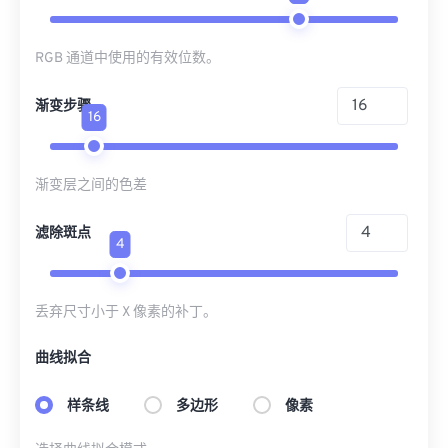
RGB 通道中使用的有效位数。
渐变步骤
16
渐变层之间的色差
滤除斑点
4
丢弃尺寸小于 X 像素的补丁。
曲线拟合
样条线
多边形
像素