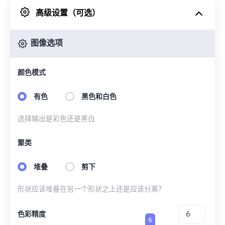
高级设置（可选）
来自 Google Drive
图像选项
从 OneDrive
颜色模式
来自网址
有色
黑色和白色
选择输出是彩色还是黑白
聚类
堆叠
剪下
形状应该堆叠在另一个形状之上还是应该分离？
色彩精度
6