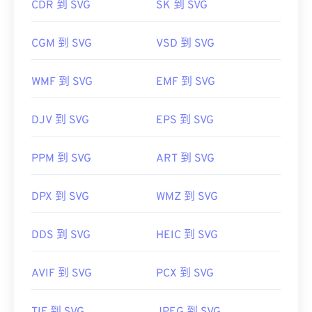
CDR 到 SVG
SK 到 SVG
PDF。
XML 文件，因此您可以在任何常用文本编辑器（例
如
Windows 记事本
或 macOS 的
Brackets
）中查看
CGM 到 SVG
VSD 到 SVG
与 XML 相关的文本。
开发者：
CDisplay
首次发行：
1993年
WMF 到 SVG
EMF 到 SVG
可以使用 Adob​​e 程序打开和编辑 SVG 文件。只需确
有用的链接：
保先安装 Adob​​e Creative Suite 的
SVG Kit
插件即
DJV 到 SVG
EPS 到 SVG
https://de.wikipedia.org/wiki/Comic-Book-Format
可。借助一些在线工具，您可以转换 SVG 文件。要
转换为非矢量文件类型，请尝试我们的
SVG 转 GIF
或
PPM 到 SVG
ART 到 SVG
SVG 转 PDF
工具。要将矢量文件（例如 SVG 转
JPG）转换为 JPG，请尝试我们的
SVG 转 JPG
或
SVG
转 PNG
工具。
DPX 到 SVG
WMZ 到 SVG
DDS 到 SVG
HEIC 到 SVG
开发者：
万维网联盟（W3C）
首次发布：
2001 年 9 月 4 日
AVIF 到 SVG
PCX 到 SVG
有用的链接：