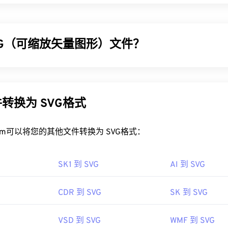
VG（可缩放矢量图形）文件？
 (SVG) 是一种与分辨率无关的开放标准文件格式。它基于可扩展
形
，并支持有限的动画。正如其名称所示，使用 SVG 文件的主
类型可以在不损失图像质量的情况下调整大小。此外，SVG 的
转换为 SVG格式
式。相反，它是一种基于 XML 的标准，提供用于创建二维矢量
VG 文件？
rt.com可以将您的其他文件转换为 SVG格式：
在大多数 Web 浏览器（例如
Firefox
或 Microsoft
Edge）
中轻松打
SK1 到 SVG
AI 到 SVG
L 文件，因此您可以在任何常用文本编辑器（例如
Windows 记事本
或
看与 XML 相关的文本。
CDR 到 SVG
SK 到 SVG
e 程序打开和编辑 SVG 文件。只需确保先安装 Adob​​e Creative Su
VSD 到 SVG
WMF 到 SVG
一些在线工具，您可以转换 SVG 文件。要转换为非矢量文件类