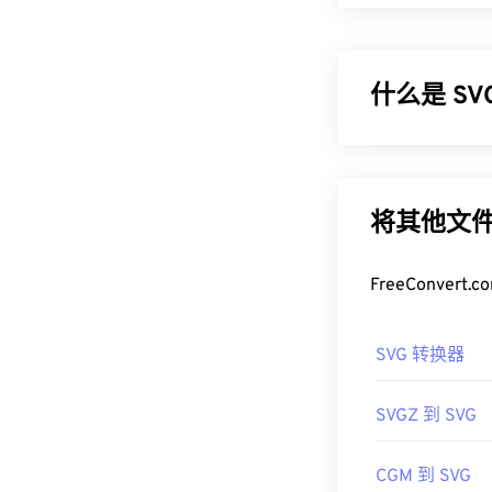
什么是 S
可缩放矢量图形
)，使用
矢量图
展性。这种文件
将其他文件
不是一种图像格
如何打开 S
FreeConve
SVG 文件可以
SVG 转换器
SVG 是 XM
Brackets
）中查
SVGZ 到 SVG
可以使用 Adob​​
CGM 到 SVG
插件即可。借助