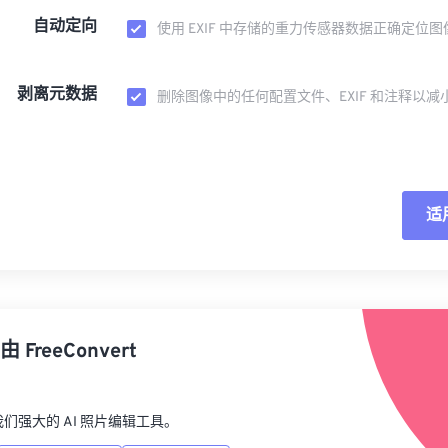
自动定向
使用 EXIF 中存储的重力传感器数据正确定位图
剥离元数据
删除图像中的任何配置文件、EXIF 和注释以减
适
重
从
由
FreeConvert
另
p，我们强大的 AI 照片编辑工具。