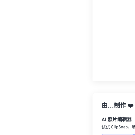
由…制作
❤️
AI 照片编辑器
试试 ClipSna