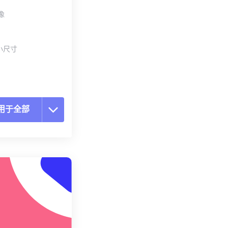
像
小尺寸
用于全部
置所有选项
预设应用
存为预设