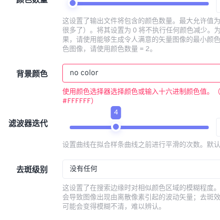
颜色数量
这设置了输出文件将包含的颜色数量。最大允许值为 
很多了）。将其设置为 0 将不执行任何颜色减少。
果，请使用能够生成令人满意的矢量图像的最小颜
色图像，请使用颜色数量 = 2。
背景颜色
使用颜色选择器选择颜色或输入十六进制颜色值。
#FFFFFF）
4
滤波器迭代
设置曲线在拟合样条曲线之前进行平滑的次数。默认
没有任何
去斑级别
这设置了在搜索边缘时对相似颜色区域的模糊程度
会导致图像出现由离散像素引起的波动矢量；去斑
可能会变得模糊不清，难以辨认。