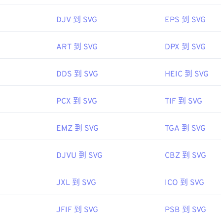
SVG 转 PDF
工具。要将矢量文件（例如 SVG 转 JPG）转换为 
DJV 到 SVG
EPS 到 SVG
或
SVG 转 PNG
工具。
ART 到 SVG
DPX 到 SVG
联盟（W3C）
1 年 9 月 4 日
DDS 到 SVG
HEIC 到 SVG
PCX 到 SVG
TIF 到 SVG
fewire.com/svg-file-4120603
ipedia.org/wiki/Scalable_Vector_Graphics
EMZ 到 SVG
TGA 到 SVG
DJVU 到 SVG
CBZ 到 SVG
JXL 到 SVG
ICO 到 SVG
JFIF 到 SVG
PSB 到 SVG