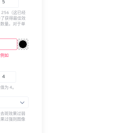
256（这已经
为了获得最佳效
色数量。对于单
（例如
值为 4。
。去斑效果过弱
效果过强则图像