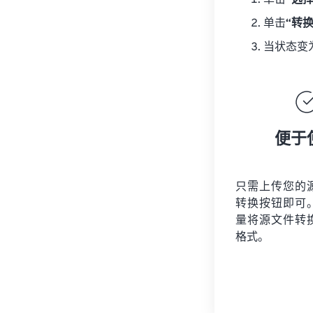
单击
“选
单击
“转
当状态变
便于
只需上传您的
转换按钮即可
量将
源文件
转
格式。