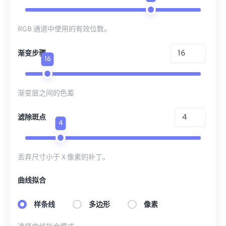
RGB 通道中使用的有效位数。
渐变步骤
16
渐变层之间的色差
滤除斑点
4
丢弃尺寸小于 X 像素的补丁。
曲线拟合
样条线
多边形
像素