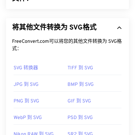
可缩放矢量图形 (SVG) 是一种与分辨率无关的开放标
准文件格式。它基于可扩展标记语言 (
XML
)，使用
将其他文件转换为 SVG格式
矢量图形
，并支持有限的动画。正如其名称所示，使
用 SVG 文件的主要优势在于其可扩展性。这种文件
类型可以在不损失图像质量的情况下调整大小。此
FreeConvert.com可以将您的其他文件转换为 SVG格
外，SVG 的独特之处在于它不是一种图像格式。相
式：
反，它是一种基于 XML 的标准，提供用于创建二维
矢量图像的信息。
SVG 转换器
TIFF 到 SVG
如何打开 SVG 文件？
JPG 到 SVG
BMP 到 SVG
SVG 文件可以在大多数 Web 浏览器（例如
Firefox
或
Microsoft
Edge）
中轻松打开。此外，由于 SVG 是
PNG 到 SVG
GIF 到 SVG
XML 文件，因此您可以在任何常用文本编辑器（例
如
Windows 记事本
或 macOS 的
Brackets
）中查看
WebP 到 SVG
PSD 到 SVG
与 XML 相关的文本。
Nikon RAW 到 SVG
SR2 到 SVG