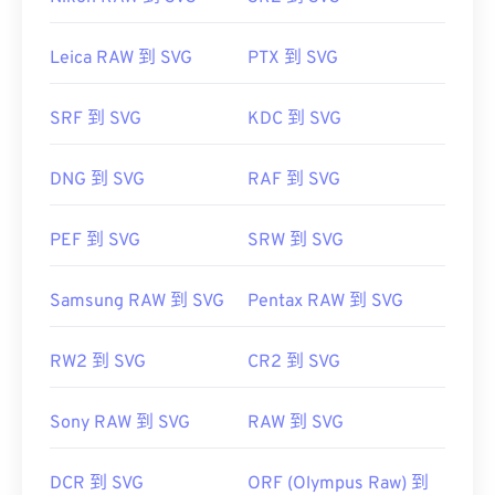
可以使用 Adob​​e 程序打开和编辑 SVG 文件。只需确
保先安装 Adob​​e Creative Suite 的
SVG Kit
插件即
Leica RAW 到 SVG
PTX 到 SVG
可。借助一些在线工具，您可以转换 SVG 文件。要
转换为非矢量文件类型，请尝试我们的
SVG 转 GIF
或
SRF 到 SVG
KDC 到 SVG
SVG 转 PDF
工具。要将矢量文件（例如 SVG 转
JPG）转换为 JPG，请尝试我们的
SVG 转 JPG
或
SVG
转 PNG
工具。
DNG 到 SVG
RAF 到 SVG
PEF 到 SVG
SRW 到 SVG
开发者：
万维网联盟（W3C）
首次发布：
2001 年 9 月 4 日
Samsung RAW 到 SVG
Pentax RAW 到 SVG
有用的链接：
RW2 到 SVG
CR2 到 SVG
https://www.lifewire.com/svg-file-4120603
https://en.wikipedia.org/wiki/Scalable_Vector_Graphics
Sony RAW 到 SVG
RAW 到 SVG
DCR 到 SVG
ORF (Olympus Raw) 到