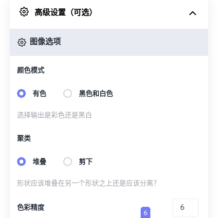
高级设置（可选）
来自 Google Drive
图像选项
从 OneDrive
颜色模式
来自网址
有色
黑色和白色
选择输出是彩色还是黑白
聚类
堆叠
剪下
形状应该堆叠在另一个形状之上还是应该分离？
色彩精度
6