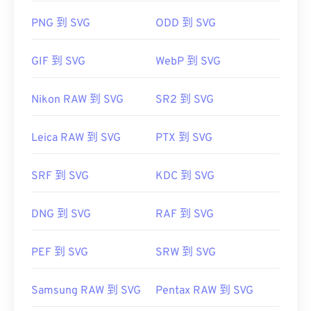
有损压缩
）或
PNG
格式（提供
无损压缩）
。
Microsoft
Edge）
中轻松打开。此外，由于 SVG 是
PNG 到 SVG
ODD 到 SVG
XML 文件，因此您可以在任何常用文本编辑器（例
如
Windows 记事本
或 macOS 的
Brackets
）中查看
开发者：
Adobe Inc.
GIF 到 SVG
WebP 到 SVG
与 XML 相关的文本。
首次发布：
1990年2月19日
Nikon RAW 到 SVG
SR2 到 SVG
有用的链接：
可以使用 Adob​​e 程序打开和编辑 SVG 文件。只需确
https://www.lifewire.com/psd-file-2622194
保先安装 Adob​​e Creative Suite 的
SVG Kit
插件即
Leica RAW 到 SVG
PTX 到 SVG
可。借助一些在线工具，您可以转换 SVG 文件。要
转换为非矢量文件类型，请尝试我们的
SVG 转 GIF
或
SRF 到 SVG
KDC 到 SVG
SVG 转 PDF
工具。要将矢量文件（例如 SVG 转
JPG）转换为 JPG，请尝试我们的
SVG 转 JPG
或
SVG
转 PNG
工具。
DNG 到 SVG
RAF 到 SVG
PEF 到 SVG
SRW 到 SVG
开发者：
万维网联盟（W3C）
首次发布：
2001 年 9 月 4 日
Samsung RAW 到 SVG
Pentax RAW 到 SVG
有用的链接：