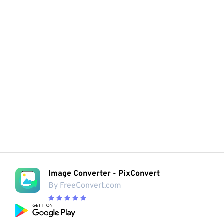
Image Converter - PixConvert
By FreeConvert.com