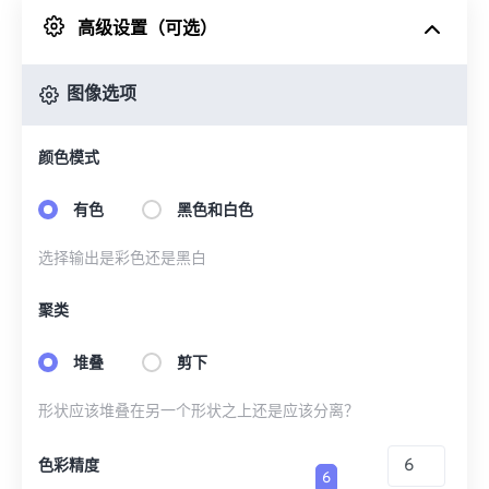
高级设置（可选）
来自 Google Drive
图像选项
从 OneDrive
颜色模式
来自网址
有色
黑色和白色
选择输出是彩色还是黑白
聚类
堆叠
剪下
形状应该堆叠在另一个形状之上还是应该分离？
色彩精度
6