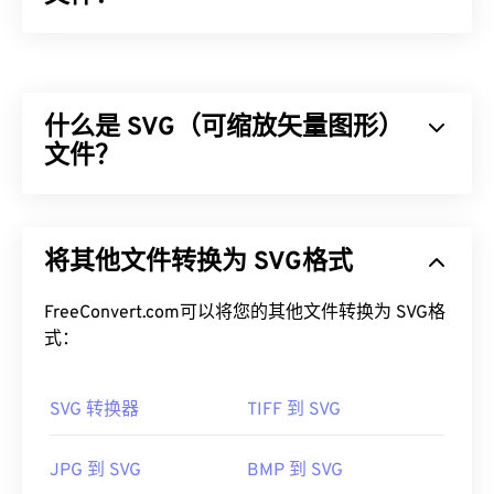
Photoshop 文档 (PSD) 是
Adob​​e Photoshop 的默认
文件类型，Adobe Photoshop
是一款功能强大且复
杂的图形设计程序。PSD 可以将图像及其对应的图
什么是 SVG（可缩放矢量图形）
层、
矢量路径
、对象、滤镜等复杂数组存储在一个文
件中！PSD 允许用户对图像或图形设计的各个组件
文件？
进行精细编辑，同时以可访问的格式保留文件信息。
PSD 的一个缺点是文件较大且不便于处理。
可缩放矢量图形 (SVG) 是一种与分辨率无关的开放标
准文件格式。它基于可扩展标记语言 (
XML
)，使用
如何打开 PSD 文件？
将其他文件转换为 SVG格式
矢量图形
，并支持有限的动画。正如其名称所示，使
用 SVG 文件的主要优势在于其可扩展性。这种文件
Adobe Photoshop 是打开 PSD 文件最常用的程序。
类型可以在不损失图像质量的情况下调整大小。此
FreeConvert.com可以将您的其他文件转换为 SVG格
GNU 图像处理程序（也称为
GIMP
）是 Adob​​e 产品
外，SVG 的独特之处在于它不是一种图像格式。相
式：
的免费替代品。
反，它是一种基于 XML 的标准，提供用于创建二维
矢量图像的信息。
SVG 转换器
TIFF 到 SVG
由于 PSD 文件较大，不易于传输、存储或共享。为
如何打开 SVG 文件？
了解决这个问题，PSD 通常会被转换为可以压缩数
JPG 到 SVG
BMP 到 SVG
据的文件格式。最常见的是转换
为 JPEG 格式
（提供
SVG 文件可以在大多数 Web 浏览器（例如
Firefox
或