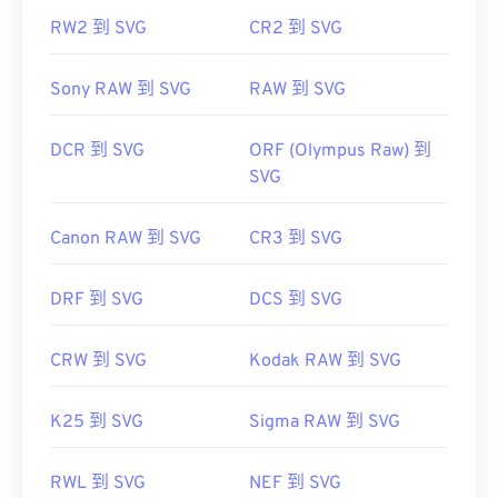
RW2 到 SVG
CR2 到 SVG
https://www.lifewire.com/svg-file-4120603
https://en.wikipedia.org/wiki/Scalable_Vector_Graphics
Sony RAW 到 SVG
RAW 到 SVG
DCR 到 SVG
ORF (Olympus Raw) 到
SVG
Canon RAW 到 SVG
CR3 到 SVG
DRF 到 SVG
DCS 到 SVG
CRW 到 SVG
Kodak RAW 到 SVG
K25 到 SVG
Sigma RAW 到 SVG
RWL 到 SVG
NEF 到 SVG