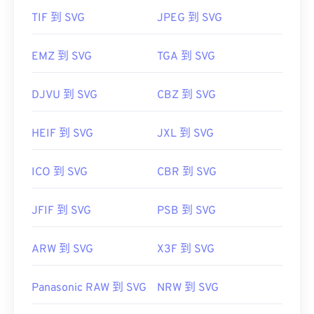
TIF 到 SVG
JPEG 到 SVG
https://www.lifewire.com/svg-file-4120603
https://en.wikipedia.org/wiki/Scalable_Vector_Graphics
EMZ 到 SVG
TGA 到 SVG
DJVU 到 SVG
CBZ 到 SVG
HEIF 到 SVG
JXL 到 SVG
ICO 到 SVG
CBR 到 SVG
JFIF 到 SVG
PSB 到 SVG
ARW 到 SVG
X3F 到 SVG
Panasonic RAW 到 SVG
NRW 到 SVG