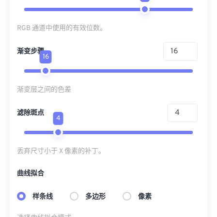
RGB 通道中使用的有效位数。
渐变步骤
16
渐变层之间的色差
滤除斑点
4
丢弃尺寸小于 X 像素的补丁。
曲线拟合
样条线
多边形
像素