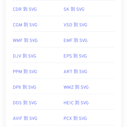
Microsoft
Edge）
中轻松打开。此外，由于 SVG 是
CDR 到 SVG
SK 到 SVG
XML 文件，因此您可以在任何常用文本编辑器（例
DIB 文件可以轻松转换为许多其他常见文件格式，例
如
Windows 记事本
或 macOS 的
Brackets
）中查看
如 PNG、PDF、JPG 和 TIF。为此，有很多免费的图
CGM 到 SVG
VSD 到 SVG
与 XML 相关的文本。
像转换程序可供选择，例如 XNConvert。
FreeConvert 的免费工具也可用于转换 DIB 文件：
WMF 到 SVG
EMF 到 SVG
DIB 转 JPG
、
DIB 转 PNG
、
DIB 转 TIF。DIB
的一
可以使用 Adob​​e 程序打开和编辑 SVG 文件。只需确
个优点是，您可以使用免费的文本编辑器打开它，其
保先安装 Adob​​e Creative Suite 的
SVG Kit
插件即
DJV 到 SVG
EPS 到 SVG
中可能会显示一些包含图像有用信息的文本。
可。借助一些在线工具，您可以转换 SVG 文件。要
转换为非矢量文件类型，请尝试我们的
SVG 转 GIF
或
PPM 到 SVG
ART 到 SVG
SVG 转 PDF
工具。要将矢量文件（例如 SVG 转
开发者：
微软公司
JPG）转换为 JPG，请尝试我们的
SVG 转 JPG
或
SVG
转 PNG
工具。
DPX 到 SVG
WMZ 到 SVG
首次发布：
1985年11月20日
DDS 到 SVG
HEIC 到 SVG
开发者：
万维网联盟（W3C）
首次发布：
2001 年 9 月 4 日
AVIF 到 SVG
PCX 到 SVG
有用的链接：