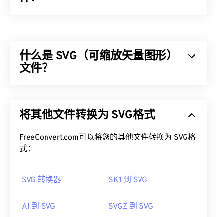
设备无关位图 (DIB) 是一种可以在任何设备上正确显
示的位图 (
BMP
)。DIB 通过使用颜色表将像素转换
为 RGB 颜色来实现这一点。DIB 有两种类型：自下
什么是 SVG（可缩放矢量图形）
而上和自上而下。两者之间的主要区别在于，自下而
上的 DIB 无法压缩，而自上而下的 DIB 可以压缩。
文件？
有关更多信息，微软发布了一篇精彩的
文章
，其中详
细介绍了 DIB 的技术细节。
可缩放矢量图形 (SVG) 是一种与分辨率无关的开放标
准文件格式。它基于可扩展标记语言 (
XML
)，使用
如何打开 DIB 文件？
将其他文件转换为 SVG格式
矢量图形
，并支持有限的动画。正如其名称所示，使
用 SVG 文件的主要优势在于其可扩展性。这种文件
DIB 是一种与设备无关的文件类型，可在大多数跨平
类型可以在不损失图像质量的情况下调整大小。此
FreeConvert.com可以将您的其他文件转换为 SVG格
台图像查看器中打开。例如，在 Microsoft Windows
外，SVG 的独特之处在于它不是一种图像格式。相
式：
上，它可以在 Paint 中打开。在 macOS 上，它可以
反，它是一种基于 XML 的标准，提供用于创建二维
在
Apple Preview
、
Apple Photos
和
ColorStrokes
中
矢量图像的信息。
打开。DIB 可在所有 Adob​​e 图像查看和编辑应用程
SVG 转换器
SK1 到 SVG
序中轻松打开。此外，在 Linux/Unix 以及所有平台
如何打开 SVG 文件？
上，您可以使用
XnView MP
和免费程序
GIMP
打开
AI 到 SVG
SVGZ 到 SVG
DIB 文件。
SVG 文件可以在大多数 Web 浏览器（例如
Firefox
或