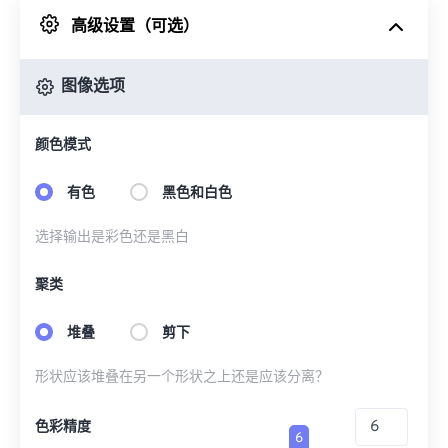
高级设置（可选）
来自 Google Drive
图像选项
从 OneDrive
颜色模式
来自网址
有色
黑色和白色
选择输出是彩色还是黑白
聚类
堆叠
剪下
形状应该堆叠在另一个形状之上还是应该分离？
色彩精度
6