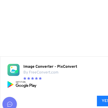
Image Converter - PixConvert
By FreeConvert.com
YES