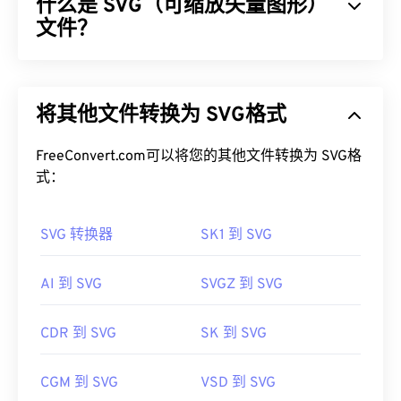
什么是 SVG（可缩放矢量图形）
文件？
可缩放矢量图形 (SVG) 是一种与分辨率无关的开放标
准文件格式。它基于可扩展标记语言 (
XML
)，使用
将其他文件转换为 SVG格式
矢量图形
，并支持有限的动画。正如其名称所示，使
用 SVG 文件的主要优势在于其可扩展性。这种文件
类型可以在不损失图像质量的情况下调整大小。此
FreeConvert.com可以将您的其他文件转换为 SVG格
外，SVG 的独特之处在于它不是一种图像格式。相
式：
反，它是一种基于 XML 的标准，提供用于创建二维
矢量图像的信息。
SVG 转换器
SK1 到 SVG
如何打开 SVG 文件？
AI 到 SVG
SVGZ 到 SVG
SVG 文件可以在大多数 Web 浏览器（例如
Firefox
或
Microsoft
Edge）
中轻松打开。此外，由于 SVG 是
CDR 到 SVG
SK 到 SVG
XML 文件，因此您可以在任何常用文本编辑器（例
如
Windows 记事本
或 macOS 的
Brackets
）中查看
CGM 到 SVG
VSD 到 SVG
与 XML 相关的文本。