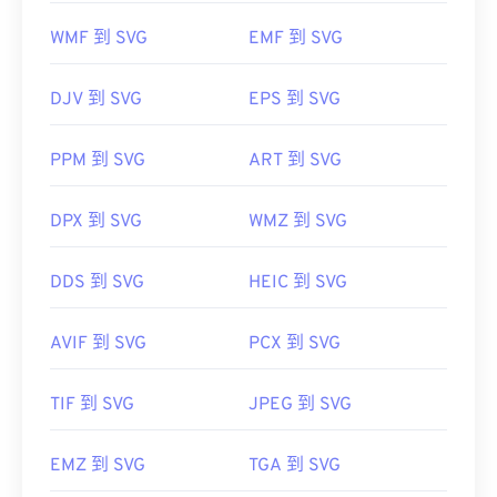
WMF 到 SVG
EMF 到 SVG
可以使用 Adob​​e 程序打开和编辑 SVG 文件。只需确
保先安装 Adob​​e Creative Suite 的
SVG Kit
插件即
DJV 到 SVG
EPS 到 SVG
可。借助一些在线工具，您可以转换 SVG 文件。要
转换为非矢量文件类型，请尝试我们的
SVG 转 GIF
或
PPM 到 SVG
ART 到 SVG
SVG 转 PDF
工具。要将矢量文件（例如 SVG 转
JPG）转换为 JPG，请尝试我们的
SVG 转 JPG
或
SVG
转 PNG
工具。
DPX 到 SVG
WMZ 到 SVG
DDS 到 SVG
HEIC 到 SVG
开发者：
万维网联盟（W3C）
首次发布：
2001 年 9 月 4 日
AVIF 到 SVG
PCX 到 SVG
有用的链接：
TIF 到 SVG
JPEG 到 SVG
https://www.lifewire.com/svg-file-4120603
https://en.wikipedia.org/wiki/Scalable_Vector_Graphics
EMZ 到 SVG
TGA 到 SVG