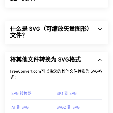
标记图像文件格式 (TIFF)，也称为 TIF，是最常见的
图像文件格式之一。TIFF 文件最常用于数字广告和
桌面出版。TIFF 的位图和光栅结构使其能够灵活地
什么是 SVG（可缩放矢量图形）
用作 JPEG、无损压缩图像文件、带图层的图像或页
面的
文件？
容器
。
如何打开 TIFF 文件？
可缩放矢量图形 (SVG) 是一种与分辨率无关的开放标
准文件格式。它基于可扩展标记语言 (
XML
)，使用
打开 TIFF 文件最常用的程序是 Windows 版
Photo
将其他文件转换为 SVG格式
矢量图形
，并支持有限的动画。正如其名称所示，使
Viewer
和 macOS 版
Apple Preview
。您可以使用一
用 SVG 文件的主要优势在于其可扩展性。这种文件
款名为
XnView MP 的
免费独立程序。如果您在打开
类型可以在不损失图像质量的情况下调整大小。此
FreeConvert.com可以将您的其他文件转换为 SVG格
TIFF 文件时遇到问题，也可以使用我们的
TIFF 转
外，SVG 的独特之处在于它不是一种图像格式。相
式：
JPG
转换器。
反，它是一种基于 XML 的标准，提供用于创建二维
矢量图像的信息。
SVG 转换器
SK1 到 SVG
其他程序如
ColorStrokes
、GNU 图像处理程序 (
如何打开 SVG 文件？
GIMP
)、Adobe
Photoshop
和
ACDSee
也可用于打开
AI 到 SVG
SVGZ 到 SVG
和处理 TIFF 文件。
SVG 文件可以在大多数 Web 浏览器（例如
Firefox
或