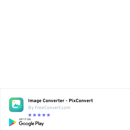
Image Converter - PixConvert
By FreeConvert.com