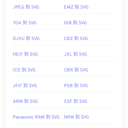
JPEG 到 SVG
EMZ 到 SVG
https://www.lifewire.com/svg-file-4120603
https://en.wikipedia.org/wiki/Scalable_Vector_Graphics
TGA 到 SVG
DIB 到 SVG
DJVU 到 SVG
CBZ 到 SVG
HEIF 到 SVG
JXL 到 SVG
ICO 到 SVG
CBR 到 SVG
JFIF 到 SVG
PSB 到 SVG
ARW 到 SVG
X3F 到 SVG
Panasonic RAW 到 SVG
NRW 到 SVG