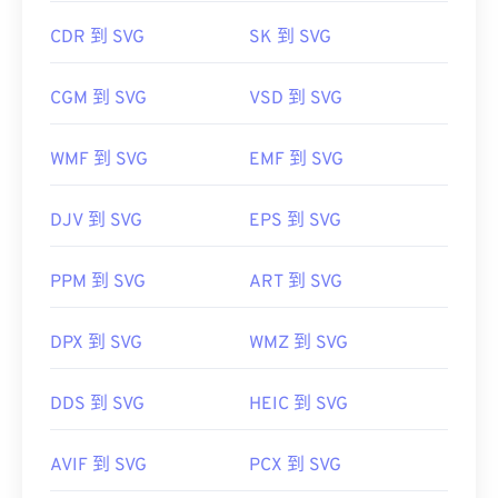
Microsoft
Edge）
中轻松打开。此外，由于 SVG 是
CDR 到 SVG
SK 到 SVG
XML 文件，因此您可以在任何常用文本编辑器（例
开发者：
Aldus Corporation
，现为 Adob​​e Inc.
如
Windows 记事本
或 macOS 的
Brackets
）中查看
CGM 到 SVG
VSD 到 SVG
首次发行：
与 XML 相关的文本。
1986年
有用的链接：
WMF 到 SVG
EMF 到 SVG
https://www.adobe.io/open/standards/TIFF.html
可以使用 Adob​​e 程序打开和编辑 SVG 文件。只需确
保先安装 Adob​​e Creative Suite 的
SVG Kit
插件即
https://www.file-extensions.org/tiff-file-extension
DJV 到 SVG
EPS 到 SVG
可。借助一些在线工具，您可以转换 SVG 文件。要
转换为非矢量文件类型，请尝试我们的
SVG 转 GIF
或
PPM 到 SVG
ART 到 SVG
SVG 转 PDF
工具。要将矢量文件（例如 SVG 转
JPG）转换为 JPG，请尝试我们的
SVG 转 JPG
或
SVG
转 PNG
工具。
DPX 到 SVG
WMZ 到 SVG
DDS 到 SVG
HEIC 到 SVG
开发者：
万维网联盟（W3C）
首次发布：
2001 年 9 月 4 日
AVIF 到 SVG
PCX 到 SVG
有用的链接：