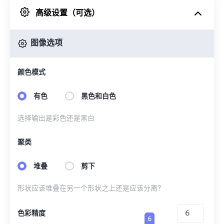
高级设置（可选）
来自 Google Drive
图像选项
从 OneDrive
颜色模式
来自网址
有色
黑色和白色
选择输出是彩色还是黑白
聚类
堆叠
剪下
形状应该堆叠在另一个形状之上还是应该分离？
色彩精度
6