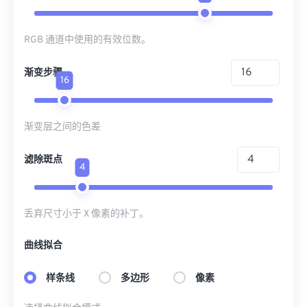
RGB 通道中使用的有效位数。
渐变步骤
16
渐变层之间的色差
滤除斑点
4
丢弃尺寸小于 X 像素的补丁。
曲线拟合
样条线
多边形
像素