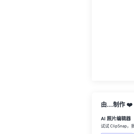
由…制作
❤️
AI 照片编辑器
试试 ClipSna