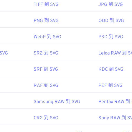
TIFF 到 SVG
JPG 到 SVG
使用上述选项。对于 Linux/Unix，您可以使用
L 文件，因此您可以在任何常用文本编辑器（例如
darktable
Windows 记事本
。如果您
或
看与 XML 相关的文本。
nView MP
。
PNG 到 SVG
ODD 到 SVG
e 程序打开和编辑 SVG 文件。只需确保先安装 Adob​​e Creative Su
准化组织（ISO）
WebP 到 SVG
PSD 到 SVG
一些在线工具，您可以转换 SVG 文件。要转换为非矢量文件类
01年
SVG 转 PDF
工具。要将矢量文件（例如 SVG 转 JPG）转换为 
 SVG
SR2 到 SVG
Leica RAW 到 S
或
SVG 转 PNG
工具。
.techtarget.com/fileformat/RAW-Raw-File-Format-bitmap
SRF 到 SVG
KDC 到 SVG
联盟（W3C）
1 年 9 月 4 日
RAF 到 SVG
PEF 到 SVG
Samsung RAW 到 SVG
Pentax RAW 到
fewire.com/svg-file-4120603
ipedia.org/wiki/Scalable_Vector_Graphics
CR2 到 SVG
Sony RAW 到 S