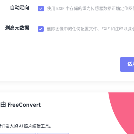
自动定向
使用 EXIF 中存储的重力传感器数据正确定位图
剥离元数据
删除图像中的任何配置文件、EXIF 和注释以减
适
重
从
由
FreeConvert
另
p，我们强大的 AI 照片编辑工具。