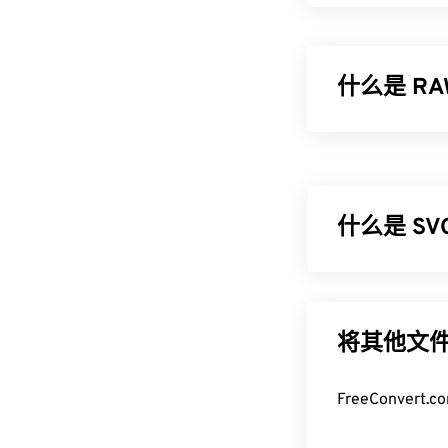
什么是 R
与其他文件格式
理的图像，保
及描述性文字。
什么是 S
如何打开 
打开 RAW 
可缩放矢量图形
们会为使用其相机
)，使用
矢量图
(SR2)、爱普生 
展性。这种文件
将其他文件
不是一种图像格
或者，您可以
如何打开 S
FreeConve
Studio
（Ado
RAW 转 JPG
SVG 文件可以
）、