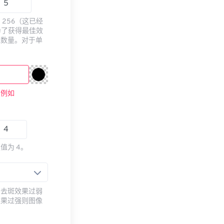
256（这已经
为了获得最佳效
色数量。对于单
（例如
值为 4。
。去斑效果过弱
效果过强则图像