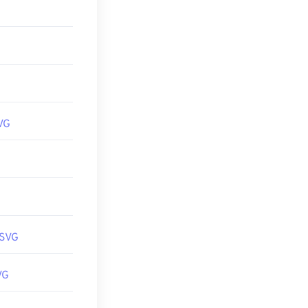
需要多平台查
 macOS 的
ite 的
SVG Kit
型，请尝试我们
JPG，请尝试我们
VG
 SVG
VG