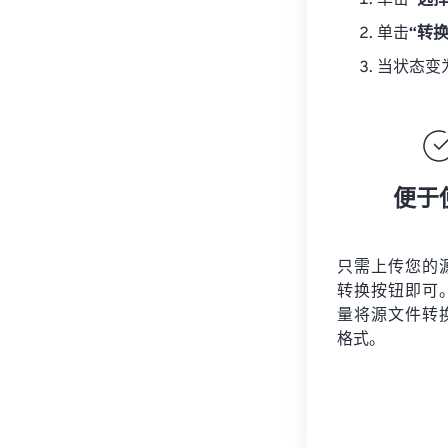
单击
“选
单击
“转
当状态变
便于
只需上传您的
转换按钮即可
量将
源文件
转
格式。