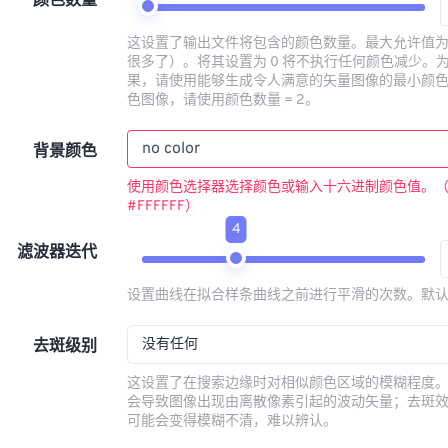
颜色数量
这设置了输出文件将包含的颜色数量。最大允许值为 
很多了）。将其设置为 0 将不执行任何颜色减少。
果，请使用能够生成令人满意的矢量图像的最小颜
色图像，请使用颜色数量 = 2。
背景颜色
使用颜色选择器选择颜色或输入十六进制颜色值。
#FFFFFF）
4
滤波器迭代
设置曲线在拟合样条曲线之前进行平滑的次数。默认
没有任何
去斑级别
这设置了在搜索边缘时对相似颜色区域的模糊程度
会导致图像出现由离散像素引起的波动矢量；去斑
可能会变得模糊不清，难以辨认。