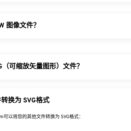
AW 图像文件？
和扩展名不同，“RAW”并非缩写或缩写，而是字面意思。RAW
留了相机传感器捕捉到的所有原始信息。这些信息可能包括拍摄
目前，RAW 文件类型分为开源和专有两种。
VG（可缩放矢量图形）文件？
RAW 文件？
文件的最佳方法是使用相机制造商专门为此开发的软件。确定制造
 (SVG) 是一种与分辨率无关的开放标准文件格式。它基于可扩展
拍摄的 RAW 文件分配自己的扩展名。例如，佳能 (CR2)、尼康 
形
，并支持有限的动画。正如其名称所示，使用 SVG 文件的主
(ERF)、柯达 (KDC)、松下 (RW2) 等。
类型可以在不损失图像质量的情况下调整大小。此外，SVG 的
转换为 SVG格式
式。相反，它是一种基于 XML 的标准，提供用于创建二维矢量
使用通用图像查看器，例如
Adob​​e Photoshop
、Adobe
Lightroo
VG 文件？
rt.com可以将您的其他文件转换为 SVG格式：
be 产品的替代品）。RAW 文件经过后期处理（编辑）后通常会转换
在大多数 Web 浏览器（例如
PNG、TIFF 或 BMP 文件类型。要在 Microsoft Windows 或 
Firefox
或 Microsoft
Edge）
中轻松打