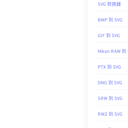
SVG 转换器
RAW 文件，请
SVG 是 XM
看器，请尝试
Brackets
）中查
X
BMP 到 SVG
制定者：
可以使用 Adob​​
国际标
GIF 到 SVG
插件即可。借助
首次发行：
20
的
SVG 转 GIF
或
Nikon RAW 到
有用的链接：
的
SVG 转 JPG
https://whatis
PTX 到 SVG
开发者：
万维网
首次发布：
200
DNG 到 SVG
有用的链接：
SRW 到 SVG
https://www.li
https://en.wik
RW2 到 SVG