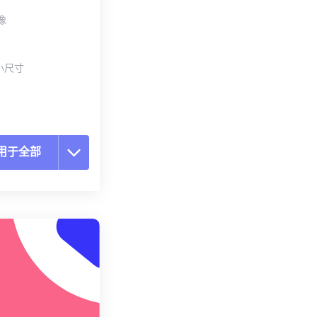
像
小尺寸
用于全部
置所有选项
预设应用
存为预设