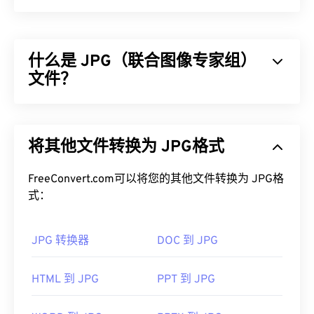
什么是 JPG（联合图像专家组）
文件？
JPG（联合图像专家组）是一种通用文件格式，利用
算法压缩照片和图形。JPG 提供的高压缩率是其广
将其他文件转换为 JPG格式
泛应用的原因。JPG 文件相对较小，非常适合在互
联网上传输和在网站上使用。您可以使用我们的
FreeConvert.com可以将您的其他文件转换为 JPG格
JPEG 压缩
工具将文件大小减少高达 80%！
式：
如果您需要更好的压缩效果，您可以将
JPG 转换为
WebP
，这是一种更新、更易压缩的文件格式。
JPG 转换器
DOC 到 JPG
如何打开 JPG 文件？
HTML 到 JPG
PPT 到 JPG
几乎所有图像查看器程序和应用程序都能识别并打开
JPG 文件。只需双击 JPG 文件，通常即可在默认图