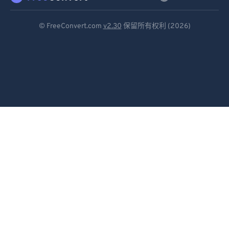
Deutsch
© FreeConvert.com
v2.30
保留所有权利 (2026)
Español
Français
Português
Italiano
Dutch
日本語
简体中文
繁體中文
한국어
Svenska