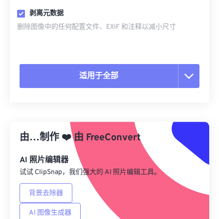
剥离元数据
删除图像中的任何配置文件、EXIF 和注释以减小尺寸
适用于全部
重置所有选项
从预设应用
由…制作
❤️
由
FreeConvert
另存为预设
AI 照片编辑器
试试 ClipSnap，我们强大的 AI 照片编辑工具。
背景去除器
AI 图像生成器