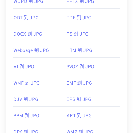
像查看器、图像编辑器或网页浏览器中打开它。要选
WORD 到 JPG
PPTX 到 JPG
择特定的应用程序打开文件，请右键单击并选择“打
开方式”。
ODT 到 JPG
PDF 到 JPG
JPG 文件可在
Chrome
等主流网页浏览器、
Microsoft Photos 等 Microsoft
应用程序以及
Apple
DOCX 到 JPG
PS 到 JPG
Preview
等 Mac OS 应用程序上自动打开。要调整
JPEG 图像大小，请使用我们的
图像调整器
工具。
Webpage 到 JPG
HTM 到 JPG
开发者：
联合图像专家组
AI 到 JPG
SVGZ 到 JPG
首次发布：
1992年9月18日
相关JPG工具：
WMF 到 JPG
EMF 到 JPG
使用我们的
颜色选择器
从图像中选择颜色
DJV 到 JPG
EPS 到 JPG
PPM 到 JPG
ART 到 JPG
DPX 到 JPG
WMZ 到 JPG