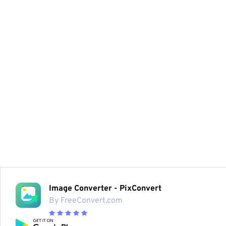
Image Converter - PixConvert
By FreeConvert.com