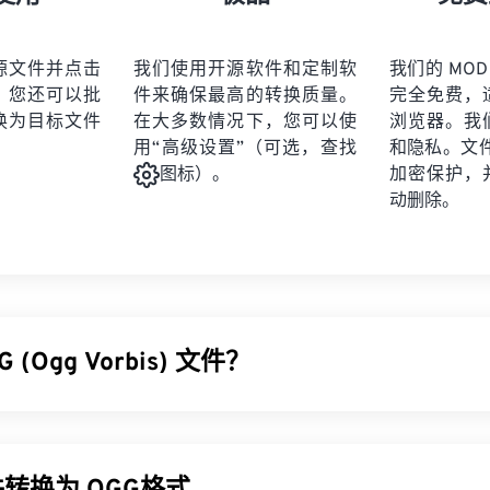
21
21
21
21
19
19
19
19
22
22
22
22
20
20
20
20
源文件并点击
我们使用开源软件和定制软
我们的 MOD
23
23
23
23
。您还可以批
件来确保最高的转换质量。
完全免费，
21
21
21
21
24
24
24
换为目标文件
在大多数情况下，您可以使
浏览器。我
22
22
22
22
用“高级设置”（可选，查找
和隐私。文件受
25
25
25
23
23
23
23
加密保护，
图标）。
26
26
26
动删除。
24
24
24
27
27
27
25
25
25
28
28
28
26
26
26
29
29
29
27
27
27
30
30
30
 (Ogg Vorbis) 文件？
28
28
28
31
31
31
29
29
29
32
32
32
 (OGG) 是一种使用 Ogg Vorbis 压缩的文件。OGG 是由 Xiph.Or
30
30
30
33
33
33
税的编码方案。与
MP3
一样，OGG 文件以其高质量而闻名。OGG
31
31
31
曲目标题信息。
34
34
34