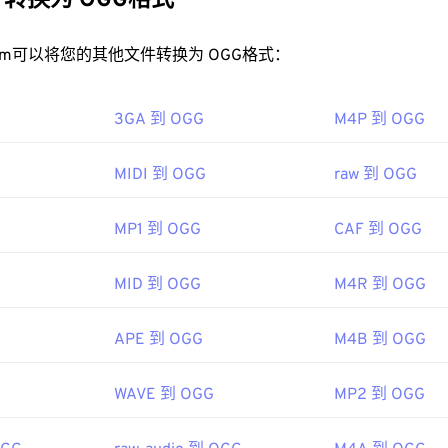
转换为 OGG格式
32
32
32
35
35
35
GG 文件？
33
33
33
rt.com可以将您的其他文件转换为 OGG格式：
36
36
36
件的默认程序是
VLC 媒体播放器
。此外，许多其他程序也可以打开 
34
34
34
37
37
37
 Player
、
RealPlayer
、
Winamp
、
Xine
、
UltraMixer
等。
3GA 到 OGG
35
35
35
M4P 到 OGG
38
38
38
可以直接在
Google Drive
中打开 OGG 文件，该文件可在任何配
36
36
36
用。请注意，Apple 产品不支持 OGG。
39
39
39
MIDI 到 OGG
raw 到 OGG
37
37
37
.Org 基金会
40
40
40
38
38
38
00 年
MP1 到 OGG
CAF 到 OGG
41
41
41
39
39
39
42
42
42
MID 到 OGG
M4R 到 OGG
40
40
40
ipedia.org/wiki/Ogg
43
43
43
41
41
41
g/vorbis/
44
44
44
APE 到 OGG
M4B 到 OGG
42
42
42
45
45
45
43
43
43
WAVE 到 OGG
MP2 到 OGG
46
46
46
44
44
44
47
47
47