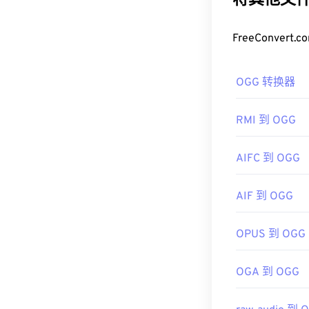
将其他文件
如何打开 O
FreeConve
打开 OGG 文
Windows Media
OGG 转换器
如果需要，您
脑或移动设备上使
RMI 到 OGG
开发者：
Xiph
首次发行：
20
AIFC 到 OGG
有用的链接：
AIF 到 OGG
https://en.wik
https://xiph.or
OPUS 到 OGG
OGA 到 OGG