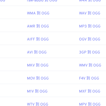
OGG
raw-audio 到 OGG
M4A 到 OGG
45
45
45
48
48
48
46
46
46
WMA 到 OGG
WAV 到 OGG
49
49
49
47
47
47
50
50
50
AMR 到 OGG
MP3 到 OGG
48
48
48
51
51
51
49
49
49
52
52
52
AIFF 到 OGG
OGV 到 OGG
50
50
50
53
53
53
51
51
51
AVI 到 OGG
3GP 到 OGG
54
54
54
52
52
52
55
55
55
MKV 到 OGG
WMV 到 OGG
53
53
53
56
56
56
54
54
54
57
57
57
MOV 到 OGG
F4V 到 OGG
55
55
55
58
58
58
56
56
56
M1V 到 OGG
MXF 到 OGG
59
59
59
57
57
57
60
WTV 到 OGG
MPV 到 OGG