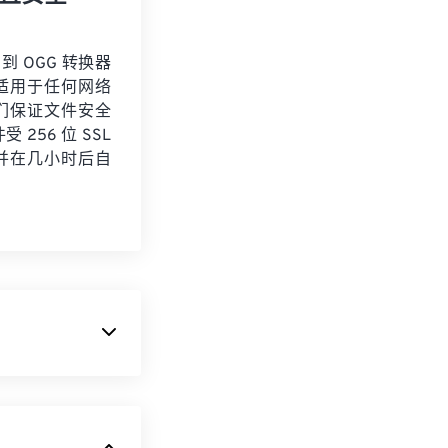
 到 OGG 转换器
适用于任何网络
们保证文件安全
 256 位 SSL
并在几小时后自
g 基金会提供的一种
 文件包含元数