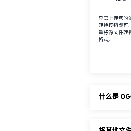
只需上传您的
转换按钮即可
量将
源文件
转
格式。
什么是 OGG
Ogg Vorbis
无专利、免版
据、艺术家和