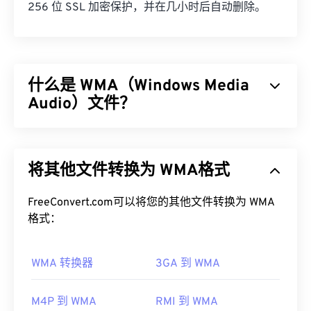
256 位 SSL 加密保护，并在几小时后自动删除。
什么是 WMA（Windows Media
Audio）文件？
微软最初开发了
Windows Media Audio (WMA)
文件格
式，以与 MP3 文件格式竞争。WMA 既是一种音频
将其他文件转换为 WMA格式
编解码器，也是一种音频格式。自 1999 年诞生以
来，WMA 不断发展，并推出了多个更新版本：
WMA Pro
FreeConvert.com可以将您的其他文件转换为 WMA
、
WMA Lossless
和
WMA Voice
。它是
Windows Media
格式：
的一个关键组件，但微软已停止了
Windows Media 的开发。
WMA 转换器
3GA 到 WMA
如何打开 WMA 文件？
作为
Windows Media
的核心组件，
Windows Media
M4P 到 WMA
RMI 到 WMA