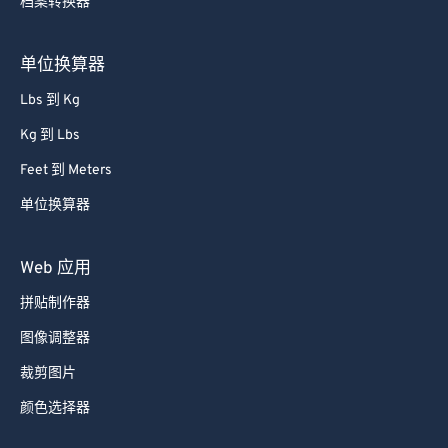
档案转换器
61
61
62
62
单位换算器
63
63
Lbs 到 Kg
64
64
Kg 到 Lbs
65
65
Feet 到 Meters
66
66
单位换算器
67
67
68
68
Web 应用
69
69
拼贴制作器
70
70
图像调整器
71
71
裁剪图片
72
72
颜色选择器
73
73