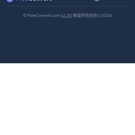
87
87
88
88
Deutsch
© FreeConvert.com
v2.30
保留所有权利 (2026)
89
89
Español
90
90
Français
91
91
Português
92
92
Italiano
93
93
94
94
Dutch
95
95
日本語
96
96
简体中文
97
97
繁體中文
98
98
한국어
99
99
Svenska