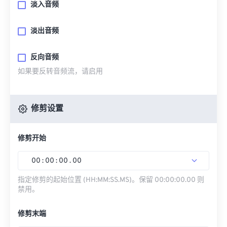
淡入音频
淡出音频
反向音频
如果要反转音频流，请启用
修剪设置
修剪开始
00
:
00
:
00
.
00
指定修剪的起始位置 (HH:MM:SS.MS)。保留 00:00:00.00 则
禁用。
修剪末端