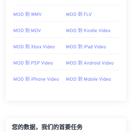
MOD 到 WMV
MOD 到 FLV
00
00
00
00
00
00
00
00
MOD 到 MOV
MOD 到 Kindle Video
MOD 到 Xbox Video
MOD 到 iPad Video
00
00
00
00
00
00
00
00
01
01
01
01
01
01
01
01
MOD 到 PSP Video
MOD 到 Android Video
02
02
02
02
02
02
02
02
MOD 到 iPhone Video
MOD 到 Mobile Video
03
03
03
03
03
03
03
03
04
04
04
04
04
04
04
04
05
05
05
05
05
05
05
05
06
06
06
06
06
06
06
06
07
07
07
07
07
07
07
07
您的数据，我们的首要任务