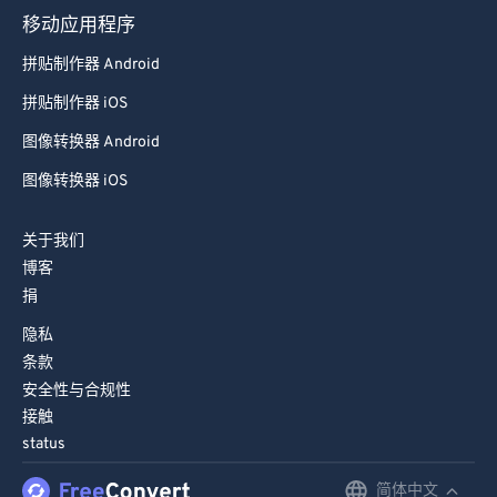
74
74
移动应用程序
75
75
拼贴制作器 Android
76
76
拼贴制作器 iOS
77
77
图像转换器 Android
78
78
图像转换器 iOS
79
79
80
80
关于我们
博客
81
81
捐
82
82
隐私
83
83
条款
84
84
安全性与合规性
接触
85
85
status
86
86
简体中文
English