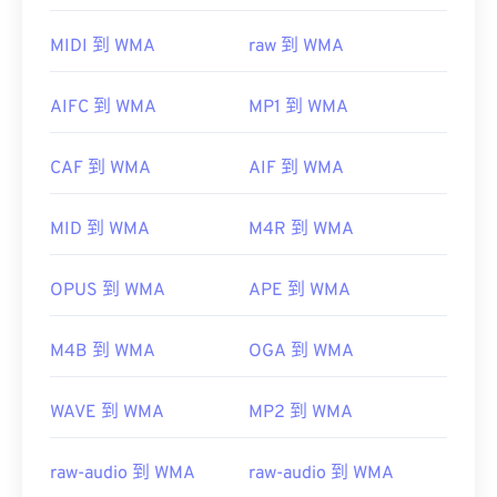
Player
支持 WMA 文件，并且通常是打开此类文件的
默认程序。然而，由于
WMA
文件相对普及，许多其
MIDI 到 WMA
raw 到 WMA
他播放器和程序也支持该文件类型。WMA 文件也经
常用于在线流媒体播放。
AIFC 到 WMA
MP1 到 WMA
其他可以打开 WMA 文件的程序包括
VLC 媒体播放器
和
UltraMixer
。对于移动设备，请尝试
OverDrive
CAF 到 WMA
AIF 到 WMA
Media Console
，它有适用于
Apple iOS
、
Google
Android
和
Windows Phone/Windows 10 Mobile 的
版
MID 到 WMA
M4R 到 WMA
本。
开发者：
微软
OPUS 到 WMA
APE 到 WMA
首次发行：
1999年
有用的链接：
M4B 到 WMA
OGA 到 WMA
https://en.wikipedia.org/wiki/Windows_Media_Audio
WAVE 到 WMA
MP2 到 WMA
https://docs.microsoft.com/en-
us/windows/desktop/medfound/windows-media-
codecs
raw-audio 到 WMA
raw-audio 到 WMA