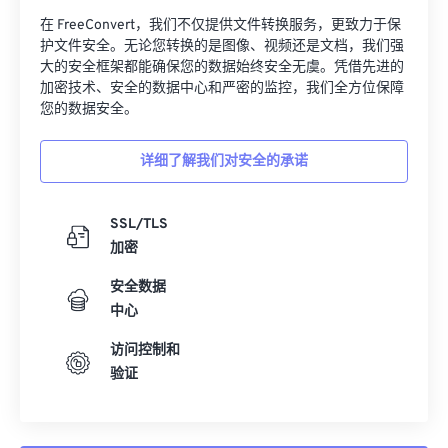
08
08
08
08
08
08
08
08
在 FreeConvert，我们不仅提供文件转换服务，更致力于保
09
09
09
09
09
09
09
09
护文件安全。无论您转换的是图像、视频还是文档，我们强
大的安全框架都能确保您的数据始终安全无虞。凭借先进的
10
10
10
10
10
10
10
10
加密技术、安全的数据中心和严密的监控，我们全方位保障
11
11
11
11
11
11
11
11
您的数据安全。
12
12
12
12
12
12
12
12
详细了解我们对安全的承诺
13
13
13
13
13
13
13
13
14
14
14
14
14
14
14
14
SSL/TLS
15
15
15
15
15
15
15
15
加密
16
16
16
16
16
16
16
16
安全数据
17
17
17
17
17
17
17
17
中心
18
18
18
18
18
18
18
18
访问控制和
验证
19
19
19
19
19
19
19
19
20
20
20
20
20
20
20
20
21
21
21
21
21
21
21
21