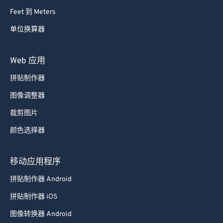
64
64
Feet 到 Meters
65
65
单位换算器
66
66
Web 应用
67
67
68
68
拼贴制作器
69
69
图像调整器
70
70
裁剪图片
71
71
颜色选择器
72
72
移动应用程序
73
73
74
74
拼贴制作器 Android
75
75
拼贴制作器 iOS
76
76
图像转换器 Android