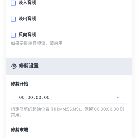
淡入音频
淡出音频
反向音频
如果要反转音频流，请启用
修剪设置
修剪开始
00
:
00
:
00
.
00
指定修剪的起始位置 (HH:MM:SS.MS)。保留 00:00:00.00 则
禁用。
修剪末端