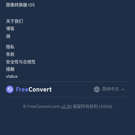
77
77
图像转换器 iOS
78
78
关于我们
79
79
博客
80
80
捐
81
81
隐私
条款
82
82
安全性与合规性
83
83
接触
84
84
status
85
85
简体中文
English
86
86
Deutsch
87
87
© FreeConvert.com
v2.30
保留所有权利 (2026)
Español
88
88
Français
89
89