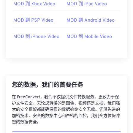
00
00
00
00
00
00
00
00
MOD 到 Xbox Video
MOD 到 iPad Video
MOD 到 PSP Video
MOD 到 Android Video
00
00
00
00
00
00
00
00
01
01
01
01
01
01
01
01
MOD 到 iPhone Video
MOD 到 Mobile Video
02
02
02
02
02
02
02
02
03
03
03
03
03
03
03
03
04
04
04
04
04
04
04
04
05
05
05
05
05
05
05
05
您的数据，我们的首要任务
06
06
06
06
06
06
06
06
07
07
07
07
07
07
07
07
在 FreeConvert，我们不仅提供文件转换服务，更致力于保
护文件安全。无论您转换的是图像、视频还是文档，我们强
08
08
08
08
08
08
08
08
大的安全框架都能确保您的数据始终安全无虞。凭借先进的
09
09
09
09
09
09
09
09
加密技术、安全的数据中心和严密的监控，我们全方位保障
您的数据安全。
10
10
10
10
10
10
10
10