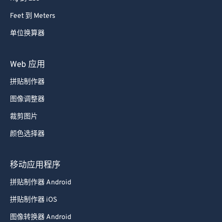
87
87
Feet 到 Meters
88
88
单位换算器
89
89
90
90
Web 应用
91
91
拼贴制作器
92
92
图像调整器
93
93
裁剪图片
94
94
颜色选择器
95
95
96
96
移动应用程序
97
97
拼贴制作器 Android
98
98
拼贴制作器 iOS
99
99
图像转换器 Android