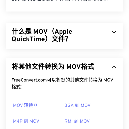
什么是 MOV（Apple
QuickTime）文件？
Apple QuickTime (MOV) 是一个可存储各种多媒​​体文
件的容器，包括
3D
和
虚拟现实 (VR)
。它因能够将多
将其他文件转换为 MOV格式
媒体文件保存到用户设备而闻名。其显著特点之一是
将数据存储在电影“
原子
”和“轨道”中，从而可以对文
件进行高度精准的编辑。
FreeConvert.com可以将您的其他文件转换为 MOV
格式：
如何打开 MOV 文件？
MOV 转换器
3GA 到 MOV
默认情况下，MOV 文件使用
QuickTime
打开。如果
MOV 文件的版本为 2.0 或更早版本，则可以使用
Windows Media Player
打开，但较新版本的播放器无
M4P 到 MOV
RMI 到 MOV
法打开。如果无法使用 QuickTime 打开 MOV 文件，