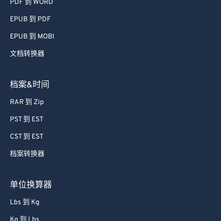
PDF 到 WORD
74
74
EPUB 到 PDF
75
75
EPUB 到 MOBI
76
76
文档转换器
77
77
78
78
档案&时间
79
79
RAR 到 Zip
80
80
PST 到 EST
81
81
CST 到 EST
82
82
档案转换器
83
83
84
84
单位换算器
85
85
Lbs 到 Kg
86
86
Kg 到 Lbs