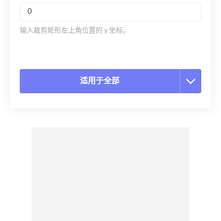
输入裁剪矩形左上角位置的 y 坐标。
适用于全部
重置所有选项
从预设应用
另存为预设