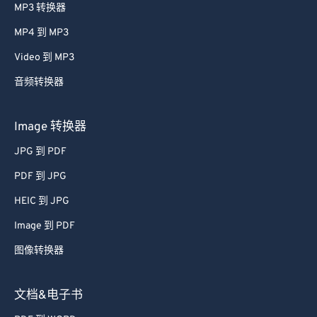
MP3 转换器
61
61
MP4 到 MP3
62
62
Video 到 MP3
63
63
音频转换器
64
64
65
65
Image 转换器
66
66
JPG 到 PDF
67
67
PDF 到 JPG
68
68
HEIC 到 JPG
69
69
Image 到 PDF
70
70
图像转换器
71
71
72
72
文档&电子书
73
73