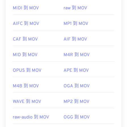
请使用
VLC Media Player
，该播放器支持多种平
MIDI 到 MOV
raw 到 MOV
台，包括移动设备。
请注意，另外两种文件类型也使用 MOV 扩展名。它
AIFC 到 MOV
MP1 到 MOV
们是 AutoCAD AutoFlix 和 ROSE Online。这两种文
件类型互不相关，其中一种已过时，另一种与在线游
CAF 到 MOV
AIF 到 MOV
戏相关。Apple 并未开发这些技术，因此它们无法在
QuickTime 中打开。
MID 到 MOV
M4R 到 MOV
开发者：
Apple Inc.
首次发行：
2001年
OPUS 到 MOV
APE 到 MOV
有用的链接：
M4B 到 MOV
OGA 到 MOV
https://en.wikipedia.org/wiki/QuickTime_File_Format
https://developer.apple.com/library/archive/documen
CH203-BBCGDDDF
WAVE 到 MOV
MP2 到 MOV
raw-audio 到 MOV
OGG 到 MOV