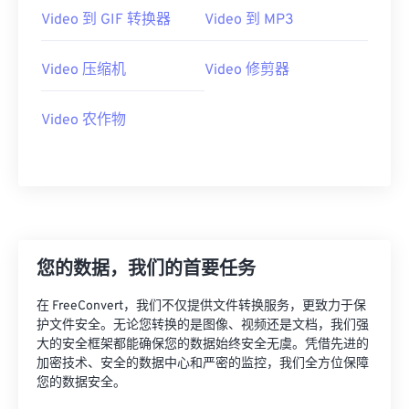
21
21
21
21
21
21
21
21
Video 到 GIF 转换器
Video 到 MP3
22
22
22
22
22
22
22
22
23
23
23
23
23
23
23
23
Video 压缩机
Video 修剪器
24
24
24
24
24
24
Video 农作物
25
25
25
25
25
25
26
26
26
26
26
26
27
27
27
27
27
27
28
28
28
28
28
28
29
29
29
29
29
29
您的数据，我们的首要任务
30
30
30
30
30
30
在 FreeConvert，我们不仅提供文件转换服务，更致力于保
31
31
31
31
31
31
护文件安全。无论您转换的是图像、视频还是文档，我们强
32
32
32
32
32
32
大的安全框架都能确保您的数据始终安全无虞。凭借先进的
加密技术、安全的数据中心和严密的监控，我们全方位保障
33
33
33
33
33
33
您的数据安全。
34
34
34
34
34
34