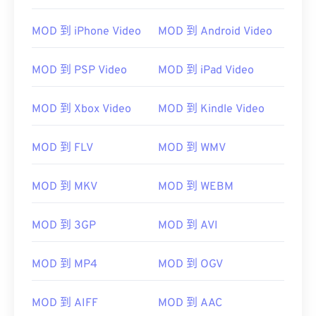
MOD 到 iPhone Video
MOD 到 Android Video
MOD 到 PSP Video
MOD 到 iPad Video
00
00
00
00
00
00
00
00
MOD 到 Xbox Video
MOD 到 Kindle Video
00
00
00
00
00
00
00
00
MOD 到 FLV
MOD 到 WMV
01
01
01
01
01
01
01
01
02
02
02
02
02
02
02
02
MOD 到 MKV
MOD 到 WEBM
03
03
03
03
03
03
03
03
04
04
04
04
04
04
04
04
MOD 到 3GP
MOD 到 AVI
05
05
05
05
05
05
05
05
MOD 到 MP4
MOD 到 OGV
06
06
06
06
06
06
06
06
07
07
07
07
07
07
07
07
MOD 到 AIFF
MOD 到 AAC