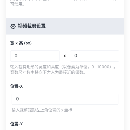
可禁用。
视频裁剪设置
宽 x 高 (px)
x
输入裁剪矩形的宽度和高度（以像素为单位，0 - 10000）。
奇数尺寸数字将向下舍入为最接近的偶数。
位置-X
输入裁剪矩形左上角位置的 x 坐标
位置-Y