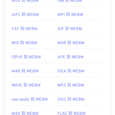
MIDI 到 WEBM
raw 到 WEBM
微软浏览器没有内置 WebM
编解码器
。因此，需要单
独安装
编解码器
。不过，大多数浏览器都支持
AIFC 到 WEBM
MP1 到 WEBM
WEBM 文件。
开发者：
Google
；
CoreCodec, Inc。
CAF 到 WEBM
AIF 到 WEBM
首次发布：
2010 年
MID 到 WEBM
M4R 到 WEBM
有用的链接：
https://en.wikipedia.org/wiki/WebM
OPUS 到 WEBM
APE 到 WEBM
https://tools.google.com/dlpage/webmmf/
M4B 到 WEBM
OGA 到 WEBM
WAVE 到 WEBM
MP2 到 WEBM
raw-audio 到 WEBM
OGG 到 WEBM
M4A 到 WEBM
FLAC 到 WEBM