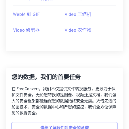
22
22
22
22
22
22
22
22
WebM 到 GIF
Video 压缩机
23
23
23
23
23
23
23
23
24
24
24
24
24
24
Video 修剪器
Video 农作物
25
25
25
25
25
25
26
26
26
26
26
26
27
27
27
27
27
27
28
28
28
28
28
28
29
29
29
29
29
29
您的数据，我们的首要任务
30
30
30
30
30
30
在 FreeConvert，我们不仅提供文件转换服务，更致力于保
31
31
31
31
31
31
护文件安全。无论您转换的是图像、视频还是文档，我们强
大的安全框架都能确保您的数据始终安全无虞。凭借先进的
32
32
32
32
32
32
加密技术、安全的数据中心和严密的监控，我们全方位保障
33
33
33
33
33
33
您的数据安全。
34
34
34
34
34
34
详细了解我们对安全的承诺