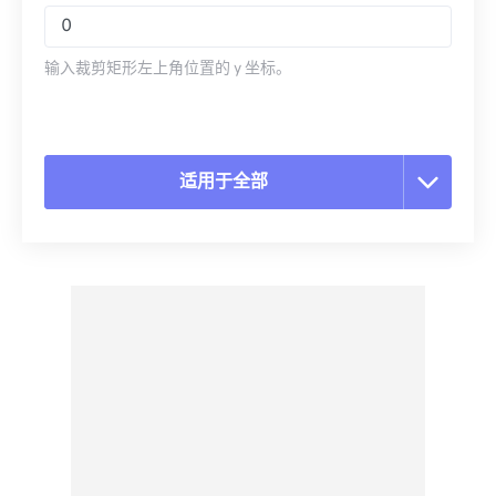
输入裁剪矩形左上角位置的 y 坐标。
适用于全部
重置所有选项
从预设应用
另存为预设