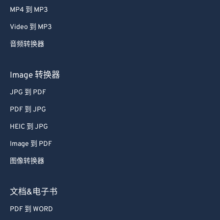
61
61
MP4 到 MP3
62
62
Video 到 MP3
63
63
音频转换器
64
64
65
65
Image 转换器
66
66
JPG 到 PDF
67
67
PDF 到 JPG
68
68
HEIC 到 JPG
69
69
Image 到 PDF
70
70
图像转换器
71
71
72
72
文档&电子书
73
73
PDF 到 WORD
74
74