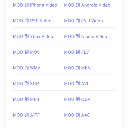
MOD 到 iPhone Video
MOD 到 Android Video
MOD 到 PSP Video
MOD 到 iPad Video
00
00
00
00
00
00
00
00
MOD 到 Xbox Video
MOD 到 Kindle Video
00
00
00
00
00
00
00
00
MOD 到 MOV
MOD 到 FLV
01
01
01
01
01
01
01
01
02
02
02
02
02
02
02
02
MOD 到 WMV
MOD 到 MKV
03
03
03
03
03
03
03
03
MOD 到 3GP
MOD 到 AVI
04
04
04
04
04
04
04
04
05
05
05
05
05
05
05
05
MOD 到 MP4
MOD 到 OGV
06
06
06
06
06
06
06
06
MOD 到 AIFF
MOD 到 AAC
07
07
07
07
07
07
07
07
08
08
08
08
08
08
08
08