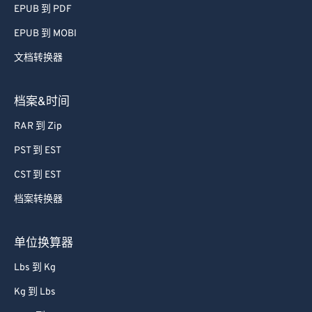
EPUB 到 PDF
75
75
EPUB 到 MOBI
76
76
文档转换器
77
77
78
78
档案&时间
79
79
RAR 到 Zip
80
80
PST 到 EST
81
81
CST 到 EST
82
82
档案转换器
83
83
84
84
单位换算器
85
85
Lbs 到 Kg
86
86
Kg 到 Lbs
87
87