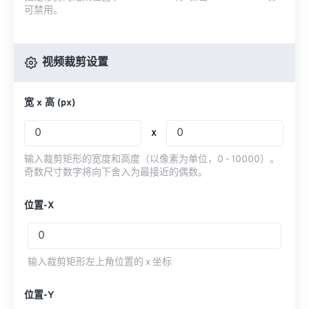
可禁用。
视频裁剪设置
宽 x 高 (px)
x
输入裁剪矩形的宽度和高度（以像素为单位，0 - 10000）。
奇数尺寸数字将向下舍入为最接近的偶数。
位置-X
输入裁剪矩形左上角位置的 x 坐标
位置-Y