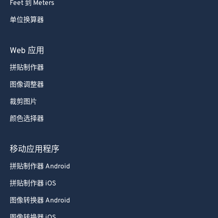
Feet 到 Meters
88
88
单位换算器
89
89
90
90
Web 应用
91
91
拼贴制作器
92
92
图像调整器
93
93
裁剪图片
94
94
颜色选择器
95
95
96
96
移动应用程序
97
97
拼贴制作器 Android
98
98
拼贴制作器 iOS
99
99
图像转换器 Android
图像转换器 iOS