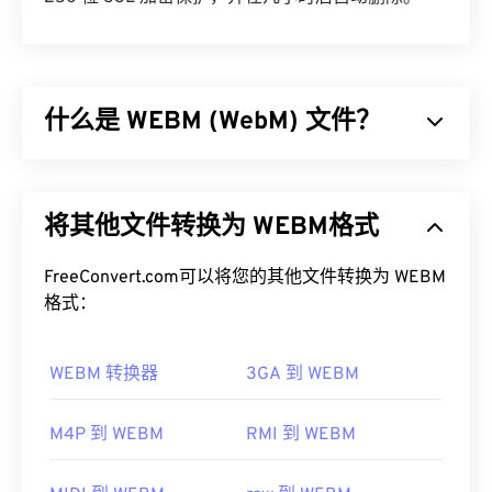
什么是 WEBM (WebM) 文件？
WebM (WEBM) 是一个专为 Web 设计的
免费授权
文
件容器。具体来说，它最初设计为与 HTML5 兼容。
将其他文件转换为 WEBM格式
它支持章节、字幕、副标题、元数据标签、流媒体、
附件、3D 编解码器、3D 容器和硬件播放器。
WEBM 使用
FreeConvert.com可以将您的其他文件转换为 WEBM
VP8
或
VP9
编解码器压缩视频流，使用
Vorbis
格式：
或
Opus
编解码器压缩音频。
如何打开 WEBM 文件？
WEBM 转换器
3GA 到 WEBM
VLC 媒体播放器
和
MPlayer
可以在任何操作系统 (OS)
上打开 WEBM 文件。其他适合打开 WEBM 的播放器
M4P 到 WEBM
RMI 到 WEBM
包括适用于 Microsoft Windows 操作系统的
Winamp
和适用于 Mac OS X 操作系统的
Elmedia
。