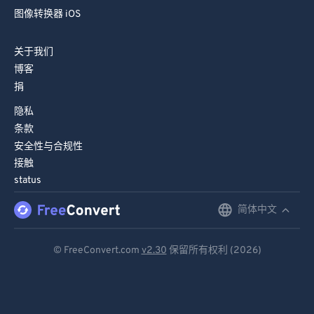
图像转换器 iOS
82
82
83
83
关于我们
84
84
博客
捐
85
85
隐私
86
86
条款
87
87
安全性与合规性
88
88
接触
status
89
89
90
90
简体中文
English
91
91
Deutsch
© FreeConvert.com
v2.30
保留所有权利 (2026)
92
92
Español
93
93
Français
94
94