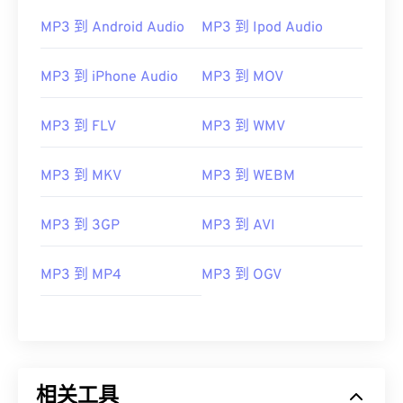
MP3 到 Android Audio
MP3 到 Ipod Audio
MP3 到 iPhone Audio
MP3 到 MOV
MP3 到 FLV
MP3 到 WMV
MP3 到 MKV
MP3 到 WEBM
MP3 到 3GP
MP3 到 AVI
00
00
00
00
00
00
00
00
MP3 到 MP4
MP3 到 OGV
00
00
00
00
00
00
00
00
01
01
01
01
01
01
01
01
相关工具
02
02
02
02
02
02
02
02