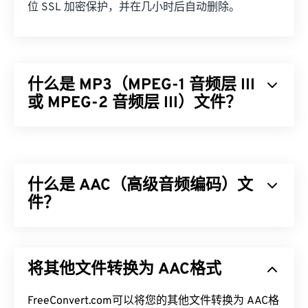
位 SSL 加密保护，并在几小时后自动删除。
什么是 MP3（MPEG-1 音频层 III
或 MPEG-2 音频层 III）文件？
MPEG-1 音频层 III 或 MPEG-2 音频层 III (MP3) 是一
种数字音频编码格式，用于
将声音序列压缩
成非常小
的文件，以便进行数字存储和传输。MP3 文件是消
什么是 AAC（高级音频编码）文
费者最常用的音频文件。由于体积小且质量高，
MP3
件？
文件易于存储和共享，因此受众广泛。
如何打开 MP3 文件？
高级音频编码 (AAC) 是一种通过
有损
压缩来减小文
件大小的数字音频文件格式。它主要用于数字电视、
由于 MP3 文件非常流行，大多数主流音频播放程序
将其他文件转换为 AAC格式
数字广播和互联网流媒体。它是
iOS
、
YouTube
、
都支持它们。只需点击文件即可在
iTunes
或
Windows
任天堂
和
PlayStation
的标准音频格式。ISO/
IEC
将
Media Player
中打开它，具体取决于您首选的平台。
AAC
FreeConvert.com可以将您的其他文件转换为 AAC格
编解码器
指定
为
MP3
的改进版本，因为它能够更