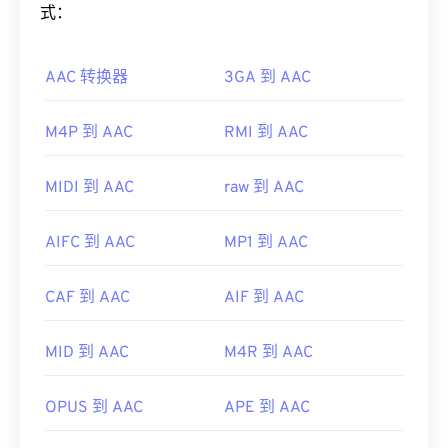
用户还可以
预览 MP3
文件。
有效地压缩文件大小，同时提供与未压缩音频类似的
式：
音质。
另一个可以打开 MP3 文件的程序是
VLC 媒体播放
器
。请记住，另外两种文件类型也使用 MP3 扩展
AAC 转换器
3GA 到 AAC
如何打开 AAC 文件？
名。它们是
Masterpoint 绿点数据
（已过时）和
TeslaCrypt 3.0 勒索软件加密文件（勒索软件加密文
为了获得最佳效果，请使用
VLC 媒体播放器
打开
M4P 到 AAC
RMI 到 AAC
件）。TeslaCrypt 3.0 勒索软件加密文件
是一种要求
AAC 文件。此外，
iTunes
也会默认打开 AAC 文件。
以比特币支付赎金的恶意软件，但幸运的是，它现已
不过，AAC 文件非常普遍，可以在许多其他程序和
停用，不再构成威胁。
MIDI 到 AAC
raw 到 AAC
软件中打开。
制定者：
ISO
/
IEC
，
运动图像专家组
此外，由于 AAC 文件通常用作视频游戏的音频文
AIFC 到 AAC
MP1 到 AAC
首次发行：
1993年
件，因此它们可以在大多数流行的游戏机上打开，例
如
Nintendo 3DS
和
Playstation 4
。
有用的链接：
CAF 到 AAC
AIF 到 AAC
开发者：
ISO/IEC MPEG 音频委员会
https://en.wikipedia.org/wiki/MP3
首次发行：
1997年
MID 到 AAC
M4R 到 AAC
https://mpeg.chiariglione.org/standards/mpeg-
a/music-player-application-format.html
有用的链接：
OPUS 到 AAC
APE 到 AAC
https://en.wikipedia.org/wiki/Advanced_Audio_Coding