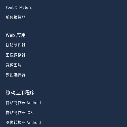
Feet 到 Meters
69
69
单位换算器
70
70
71
71
Web 应用
72
72
拼贴制作器
73
73
图像调整器
74
74
裁剪图片
75
75
颜色选择器
76
76
77
77
移动应用程序
78
78
拼贴制作器 Android
79
79
拼贴制作器 iOS
80
80
图像转换器 Android
81
81