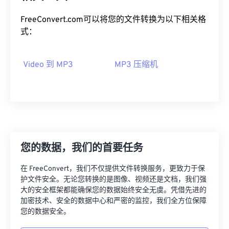
03
03
03
03
03
03
03
03
FreeConvert.com可以将您的文件转换为以下相关格
04
04
04
04
04
04
04
04
式：
05
05
05
05
05
05
05
05
Video 到 MP3
MP3 压缩机
06
06
06
06
06
06
06
06
07
07
07
07
07
07
07
07
08
08
08
08
08
08
08
08
09
09
09
09
09
09
09
09
10
10
10
10
10
10
10
10
您的数据，我们的首要任务
11
11
11
11
11
11
11
11
在 FreeConvert，我们不仅提供文件转换服务，更致力于保
12
12
12
12
12
12
12
12
护文件安全。无论您转换的是图像、视频还是文档，我们强
13
13
13
13
13
13
13
13
大的安全框架都能确保您的数据始终安全无虞。凭借先进的
加密技术、安全的数据中心和严密的监控，我们全方位保障
14
14
14
14
14
14
14
14
您的数据安全。
15
15
15
15
15
15
15
15