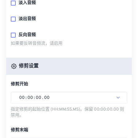
淡入音频
淡出音频
反向音频
如果要反转音频流，请启用
修剪设置
修剪开始
00
:
00
:
00
.
00
指定修剪的起始位置 (HH:MM:SS.MS)。保留 00:00:00.00 则
禁用。
修剪末端