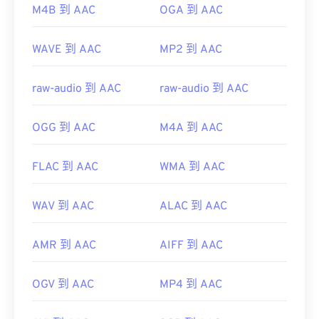
https://www.iso.org/standard/43345.html?
M4B 到 AAC
OGA 到 AAC
browse=tc
WAVE 到 AAC
MP2 到 AAC
raw-audio 到 AAC
raw-audio 到 AAC
OGG 到 AAC
M4A 到 AAC
FLAC 到 AAC
WMA 到 AAC
WAV 到 AAC
ALAC 到 AAC
AMR 到 AAC
AIFF 到 AAC
OGV 到 AAC
MP4 到 AAC