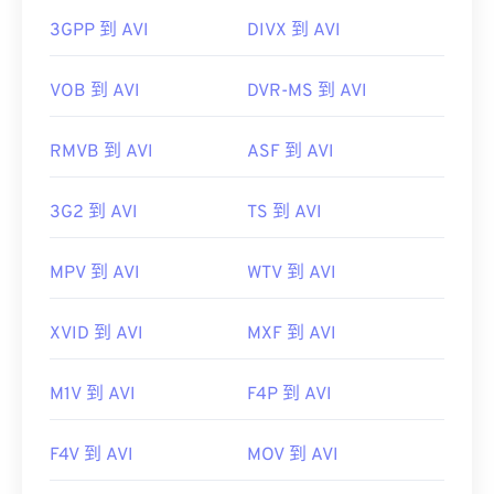
3GPP 到 AVI
DIVX 到 AVI
https://mpeg.chiariglione.org/standards/mpeg-
https://tools.ietf.org/html/rfc2361
a/music-player-application-format.html
VOB 到 AVI
DVR-MS 到 AVI
RMVB 到 AVI
ASF 到 AVI
3G2 到 AVI
TS 到 AVI
MPV 到 AVI
WTV 到 AVI
XVID 到 AVI
MXF 到 AVI
M1V 到 AVI
F4P 到 AVI
F4V 到 AVI
MOV 到 AVI