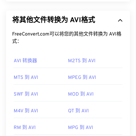
如何打开 MP3 文件？
音频视频交错 (AVI) 是由 Microsoft 开发的多媒体容
器。AVI 是
资源交换文件格式 (RIFF)
的衍生版本。借
由于 MP3 文件非常流行，大多数主流音频播放程序
将其他文件转换为 AVI格式
助第三方程序，AVI 可以支持章节、字幕、副标题、
都支持它们。只需点击文件即可在
iTunes
或
Windows
菜单、流媒体、附件和 3D 容器。
Media Player
中打开它，具体取决于您首选的平台。
FreeConvert.com可以将您的其他文件转换为 AVI格
用户还可以
预览 MP3
文件。
如何打开 AVI 文件？
式：
另一个可以打开 MP3 文件的程序是
VLC 媒体播放
Microsoft 提供了可下载的免费
AVI 查看器
。查看
器
。请记住，另外两种文件类型也使用 MP3 扩展
AVI 转换器
M2TS 到 AVI
AVI 文件的另一种方法是使用与操作系统兼容的
名。它们是
Masterpoint 绿点数据
（已过时）和
Microsoft Windows Media Player
版本。
TeslaCrypt 3.0 勒索软件加密文件（勒索软件加密文
MTS 到 AVI
MPEG 到 AVI
件）。TeslaCrypt 3.0 勒索软件加密文件
是一种要求
虽然
AVI
文件针对互联网进行了优化，但硬件播放器
以比特币支付赎金的恶意软件，但幸运的是，它现已
也支持它们。如果 AVI 文件无法打开，请使用
VLC
停用，不再构成威胁。
媒体播放器
。
SWF 到 AVI
MOD 到 AVI
制定者：
ISO
/
IEC
，
运动图像专家组
开发者：
微软
M4V 到 AVI
QT 到 AVI
首次发行：
1993年
首次发行：
1992年
有用的链接：
有用的链接：
RM 到 AVI
MPG 到 AVI
https://en.wikipedia.org/wiki/MP3
https://en.wikipedia.org/wiki/Audio_Video_Interleave