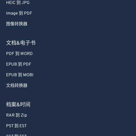
66
66
HEIC 到 JPG
67
67
Image 到 PDF
68
68
图像转换器
69
69
文档&电子书
70
70
PDF 到 WORD
71
71
EPUB 到 PDF
72
72
73
73
EPUB 到 MOBI
74
74
文档转换器
75
75
档案&时间
76
76
RAR 到 Zip
77
77
PST 到 EST
78
78