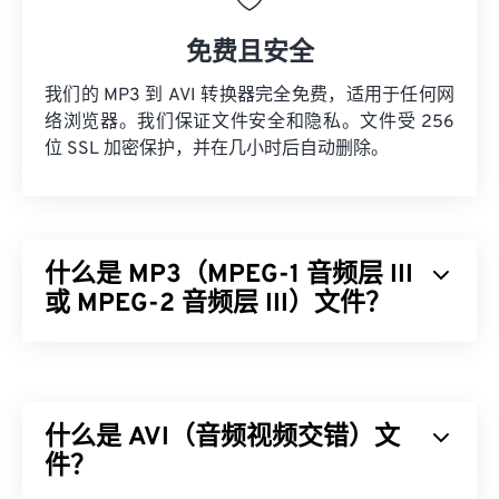
免费且安全
我们的 MP3 到 AVI 转换器完全免费，适用于任何网
络浏览器。我们保证文件安全和隐私。文件受 256
位 SSL 加密保护，并在几小时后自动删除。
什么是 MP3（MPEG-1 音频层 III
或 MPEG-2 音频层 III）文件？
MPEG-1 音频层 III 或 MPEG-2 音频层 III (MP3) 是一
种数字音频编码格式，用于
将声音序列压缩
成非常小
的文件，以便进行数字存储和传输。MP3 文件是消
什么是 AVI（音频视频交错）文
费者最常用的音频文件。由于体积小且质量高，
MP3
件？
文件易于存储和共享，因此受众广泛。