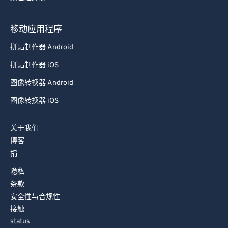
93
93
移动应用程序
94
94
拼贴制作器 Android
95
95
拼贴制作器 iOS
96
96
图像转换器 Android
97
97
图像转换器 iOS
98
98
99
99
关于我们
博客
捐
隐私
条款
安全性与合规性
接触
status