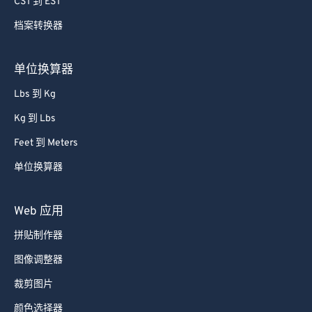
CST 到 EST
79
79
80
80
档案转换器
81
81
单位换算器
82
82
Lbs 到 Kg
83
83
Kg 到 Lbs
84
84
Feet 到 Meters
85
85
单位换算器
86
86
87
87
Web 应用
88
88
拼贴制作器
89
89
图像调整器
90
90
裁剪图片
91
91
颜色选择器
92
92