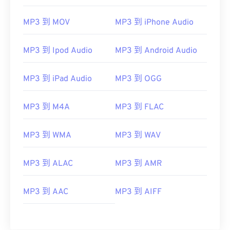
00
00
00
00
00
00
00
00
01
01
01
01
01
01
01
01
MP3 到 MOV
MP3 到 iPhone Audio
02
02
02
02
02
02
02
02
MP3 到 Ipod Audio
MP3 到 Android Audio
03
03
03
03
03
03
03
03
04
04
04
04
04
04
04
04
MP3 到 iPad Audio
MP3 到 OGG
05
05
05
05
05
05
05
05
MP3 到 M4A
MP3 到 FLAC
06
06
06
06
06
06
06
06
07
07
07
07
07
07
07
07
MP3 到 WMA
MP3 到 WAV
08
08
08
08
08
08
08
08
09
09
09
09
09
09
09
09
MP3 到 ALAC
MP3 到 AMR
10
10
10
10
10
10
10
10
MP3 到 AAC
MP3 到 AIFF
11
11
11
11
11
11
11
11
12
12
12
12
12
12
12
12