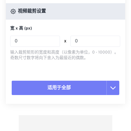
视频裁剪设置
宽 x 高 (px)
x
输入裁剪矩形的宽度和高度（以像素为单位，0 - 10000）。
奇数尺寸数字将向下舍入为最接近的偶数。
适用于全部
重置所有选项
从预设应用
另存为预设