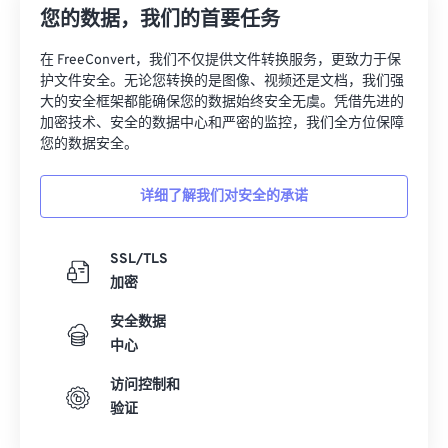
您的数据，我们的首要任务
27
27
27
27
27
27
在 FreeConvert，我们不仅提供文件转换服务，更致力于保
28
28
28
28
28
28
护文件安全。无论您转换的是图像、视频还是文档，我们强
29
29
29
29
29
29
大的安全框架都能确保您的数据始终安全无虞。凭借先进的
加密技术、安全的数据中心和严密的监控，我们全方位保障
30
30
30
30
30
30
您的数据安全。
31
31
31
31
31
31
详细了解我们对安全的承诺
32
32
32
32
32
32
33
33
33
33
33
33
SSL/TLS
34
34
34
34
34
34
加密
35
35
35
35
35
35
安全数据
36
36
36
36
36
36
中心
37
37
37
37
37
37
访问控制和
38
38
38
38
38
38
验证
39
39
39
39
39
39