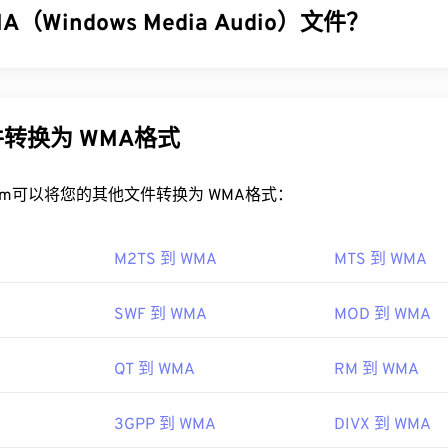
32
32
32
（Windows Media Audio）文件？
35
35
35
P4 文件？
33
33
33
36
36
36
在操作系统的默认视频播放器中打开。只需双击文件即可打开。无
了
Windows Media Audio (WMA)
文件格式，以与 MP3 文件格式竞
34
34
34
37
37
37
s 系统中，它会在
Windows Media Player
中打开。在 Mac 系统中，
器，也是一种音频格式。自 1999 年诞生以来，WMA 不断发
35
35
35
A Pro
、
WMA Lossless
和
WMA Voice
。它是
Windows Media
的
38
38
38
转换为 WMA格式
indows Media 的开发。
36
36
36
尤其是移动设备，打开此文件类型可能会出现问题。MP4 是一
39
39
39
，如果打开文件时出现问题，通常意味着容器中的数据（音频或
37
37
37
WMA 文件？
rt.com可以将您的其他文件转换为 WMA格式：
40
40
40
系统不兼容。要解决此问题，请尝试使用
VLC 媒体播放器
。
38
38
38
41
41
41
edia
像专家组 (MPEG)
的核心组件，
Windows Media Player
支持 WMA 文件，并
39
39
39
M2TS 到 WMA
MTS 到 WMA
序。然而，由于
WMA
文件相对普及，许多其他播放器和程序也支
42
42
42
 14496
经常用于在线流媒体播放。
40
40
40
43
43
43
99年
SWF 到 WMA
MOD 到 WMA
WMA 文件的程序包括
VLC 媒体播放器
41
41
和
UltraMixer
41
。对于移动设
44
44
44
a Console
，它有适用于
Apple iOS
、
Google Android
和
Windo
42
42
42
QT 到 WMA
RM 到 WMA
45
45
45
 10 Mobile 的
版本。
ipedia.org/wiki/MPEG-4
43
43
43
46
46
46
hiariglione.org/standards/mpeg-4.html
3GPP 到 WMA
DIVX 到 WMA
44
44
44
47
47
47
99年