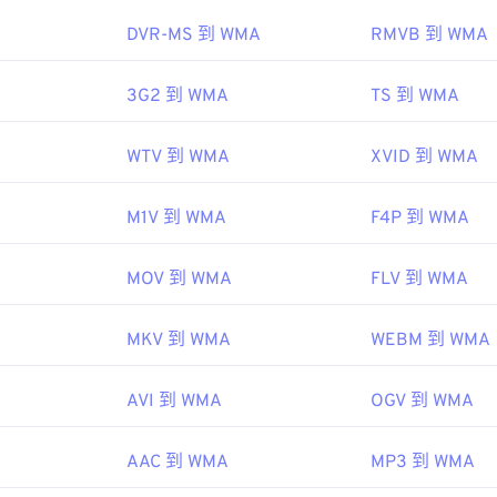
45
45
45
48
48
48
DVR-MS 到 WMA
RMVB 到 WMA
46
46
46
49
49
49
ipedia.org/wiki/Windows_Media_Audio
47
47
47
3G2 到 WMA
TS 到 WMA
50
50
50
microsoft.com/en-us/windows/desktop/medfound/windows-me
48
48
48
51
51
51
WTV 到 WMA
XVID 到 WMA
49
49
49
52
52
52
50
50
50
53
53
53
M1V 到 WMA
F4P 到 WMA
51
51
51
54
54
54
52
52
52
MOV 到 WMA
FLV 到 WMA
55
55
55
53
53
53
56
56
56
MKV 到 WMA
WEBM 到 WMA
54
54
54
57
57
57
55
55
55
AVI 到 WMA
OGV 到 WMA
58
58
58
56
56
56
59
59
59
AAC 到 WMA
MP3 到 WMA
57
57
57
60