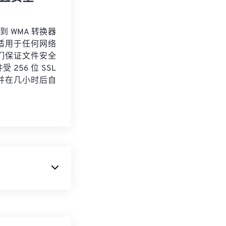
 到 WMA 转换器
适用于任何网络
们保证文件安全
 256 位 SSL
并在几小时后自
格式。它兼容各
文件。它也是互
的视频格式之一。