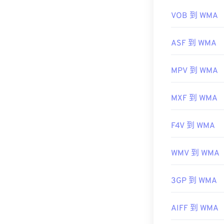
有用的链接：
VOB 到 WMA
https://en.wik
ASF 到 WMA
https://docs.
MPV 到 WMA
MXF 到 WMA
F4V 到 WMA
WMV 到 WMA
3GP 到 WMA
AIFF 到 WMA