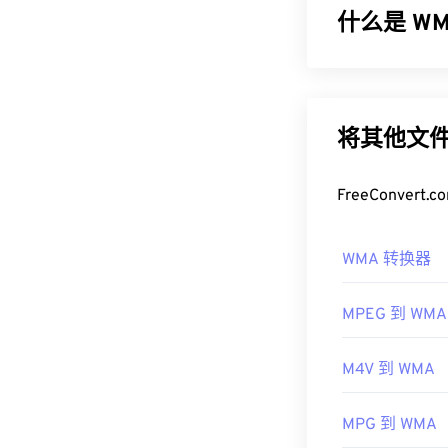
什么是 WMA
如何打开 M
MP4 文件会
微软最初开发
在 ​​Window
一种音频编解码
中打开。
更新版本：
WM
将其他文件
但微软已停止了 W
在某些设备上，
的容器，因此
如何打开 
FreeConve
与设备的操作
开发者：
作为
Windows M
运动图
WMA 转换器
文件的默认程
标准：
ISO/IEC
WMA 文件也
首次发行：
19
MPEG 到 WMA
其他可以打开 
有用的链接：
OverDrive Medi
M4V 到 WMA
Phone/Windows
https://en.wik
开发者：
微软
https://mpeg.c
MPG 到 WMA
首次发行：
19