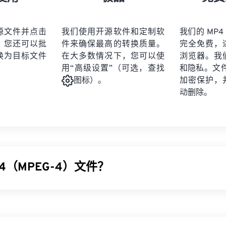
21
21
21
21
19
19
19
19
22
22
22
22
20
20
20
20
源文件并点击
我们使用开源软件和定制软
我们的 MP4
23
23
23
23
。您还可以批
件来确保最高的转换质量。
完全免费，
21
21
21
21
24
24
24
换为目标文件
在大多数情况下，您可以使
浏览器。我
22
22
22
22
用“高级设置”（可选，查找
和隐私。文件受
25
25
25
23
23
23
23
加密保护，
图标）。
26
26
26
动删除。
24
24
24
27
27
27
25
25
25
28
28
28
26
26
26
29
29
29
27
27
27
30
30
30
4（MPEG-4）文件？
28
28
28
31
31
31
29
29
29
32
32
32
(MP4) 是一种用于存储多媒体数据（通常为音频和视频）的容器视频
30
30
30
33
33
33
系统，使用
编解码器
压缩文件大小，从而生成易于管理和存储的
31
31
31
 YouTube）的热门视频格式。许多人认为 MP4 是当今最佳
34
34
34