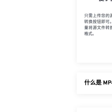
只需上传您的
转换按钮即可
量将
源文件
转
格式。
什么是 MP
MPEG-4 
种设备和操作
联网流媒体（例如