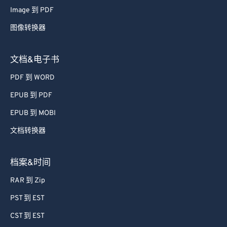
71
71
Image 到 PDF
72
72
图像转换器
73
73
74
74
文档&电子书
75
75
PDF 到 WORD
76
76
EPUB 到 PDF
77
77
EPUB 到 MOBI
78
78
文档转换器
79
79
80
80
档案&时间
81
81
RAR 到 Zip
82
82
PST 到 EST
83
83
CST 到 EST
84
84