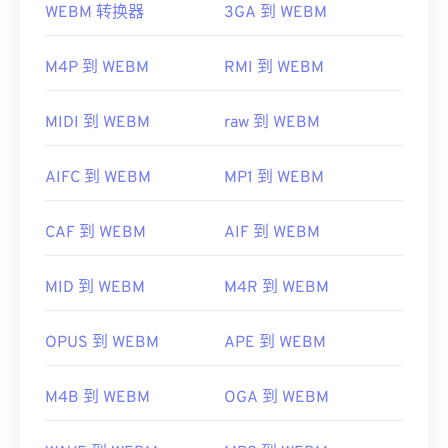
WEBM 转换器
3GA 到 WEBM
在某些设备上，尤其是移动设备，打开此文件类型可
VLC 媒体播放器
和
MPlayer
可以在任何操作系统 (OS)
能会出现问题。MP4 是一个包含各种数据的容器，
上打开 WEBM 文件。其他适合打开 WEBM 的播放器
M4P 到 WEBM
RMI 到 WEBM
因此，如果打开文件时出现问题，通常意味着容器中
包括适用于 Microsoft Windows 操作系统的
Winamp
的数据（音频或视频编解码器）与设备的操作系统不
和适用于 Mac OS X 操作系统的
Elmedia
。
兼容。要解决此问题，请尝试使用
VLC 媒体播放
MIDI 到 WEBM
raw 到 WEBM
器
微软浏览器没有内置 WebM
。
编解码器
。因此，需要单
独安装
编解码器
。不过，大多数浏览器都支持
AIFC 到 WEBM
MP1 到 WEBM
开发者：
运动图像专家组 (MPEG)
WEBM 文件。
标准：
ISO/IEC 14496
开发者：
Google
；
CoreCodec, Inc。
CAF 到 WEBM
AIF 到 WEBM
首次发行：
1999年
首次发布：
2010 年
有用的链接：
MID 到 WEBM
M4R 到 WEBM
有用的链接：
https://en.wikipedia.org/wiki/MPEG-4
https://en.wikipedia.org/wiki/WebM
OPUS 到 WEBM
APE 到 WEBM
https://mpeg.chiariglione.org/standards/mpeg-
https://tools.google.com/dlpage/webmmf/
4.html
M4B 到 WEBM
OGA 到 WEBM