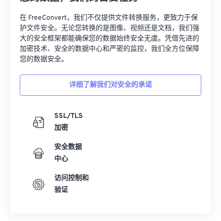
32
32
32
32
32
32
在 FreeConvert，我们不仅提供文件转换服务，更致力于保
33
33
33
33
33
33
护文件安全。无论您转换的是图像、视频还是文档，我们强
大的安全框架都能确保您的数据始终安全无虞。凭借先进的
34
34
34
34
34
34
加密技术、安全的数据中心和严密的监控，我们全方位保障
您的数据安全。
35
35
35
35
35
35
36
36
36
36
36
36
详细了解我们对安全的承诺
37
37
37
37
37
37
38
38
38
38
38
38
SSL/TLS
39
39
39
39
39
39
加密
40
40
40
40
40
40
安全数据
中心
41
41
41
41
41
41
42
42
42
42
42
42
访问控制和
验证
43
43
43
43
43
43
44
44
44
44
44
44