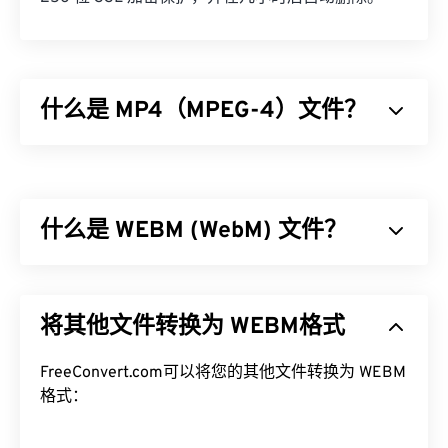
什么是 MP4（MPEG-4）文件？
MPEG-4 (MP4) 是一种用于存储多媒体数据（通常为
音频和视频）的容器视频格式。它兼容各种设备和操
作系统，使用
编解码器
压缩文件大小，从而生成易于
什么是 WEBM (WebM) 文件？
管理和存储的文件。它也是互联网流媒体（例如
YouTube）的热门视频格式。许多人认为 MP4 是当
今最佳的视频格式之一。
WebM (WEBM) 是一个专为 Web 设计的
免费授权
文
件容器。具体来说，它最初设计为与 HTML5 兼容。
如何打开 MP4 文件？
将其他文件转换为 WEBM格式
它支持章节、字幕、副标题、元数据标签、流媒体、
附件、3D 编解码器、3D 容器和硬件播放器。
MP4 文件会在操作系统的默认视频播放器中打开。
WEBM 使用
FreeConvert.com可以将您的其他文件转换为 WEBM
VP8
或
VP9
编解码器压缩视频流，使用
只需双击文件即可打开。无需第三方软件。在 ​​
Vorbis
格式：
或
Opus
编解码器压缩音频。
Windows 系统中，它会在
Windows Media Player
中
打开。在 Mac 系统中，它会在
QuickTime
中打开。
如何打开 WEBM 文件？