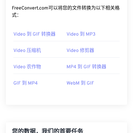
FreeConvert.com可以将您的文件转换为以下相关格
19
19
19
19
19
19
19
19
式：
20
20
20
20
20
20
20
20
21
21
21
21
21
21
21
21
Video 到 GIF 转换器
Video 到 MP3
22
22
22
22
22
22
22
22
23
23
23
23
23
23
23
23
Video 压缩机
Video 修剪器
24
24
24
24
24
24
Video 农作物
MP4 到 GIF 转换器
25
25
25
25
25
25
26
26
26
26
26
26
GIF 到 MP4
WebM 到 GIF
27
27
27
27
27
27
28
28
28
28
28
28
29
29
29
29
29
29
30
30
30
30
30
30
31
31
31
31
31
31
您的数据，我们的首要任务