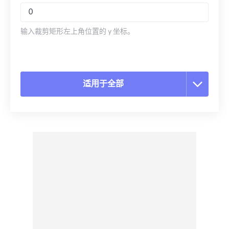
输入裁剪矩形左上角位置的 y 坐标。
适用于全部
重置所有选项
从预设应用
另存为预设