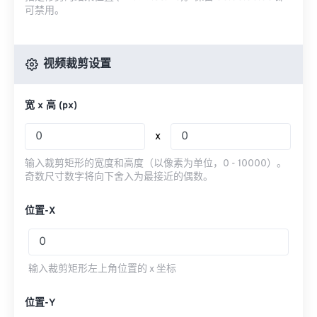
可禁用。
视频裁剪设置
宽 x 高 (px)
x
输入裁剪矩形的宽度和高度（以像素为单位，0 - 10000）。
奇数尺寸数字将向下舍入为最接近的偶数。
位置-X
输入裁剪矩形左上角位置的 x 坐标
位置-Y