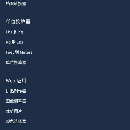
档案转换器
85
85
86
86
单位换算器
87
87
Lbs 到 Kg
88
88
Kg 到 Lbs
89
89
Feet 到 Meters
90
90
单位换算器
91
91
92
92
Web 应用
93
93
拼贴制作器
94
94
图像调整器
95
95
裁剪图片
96
96
颜色选择器
97
97