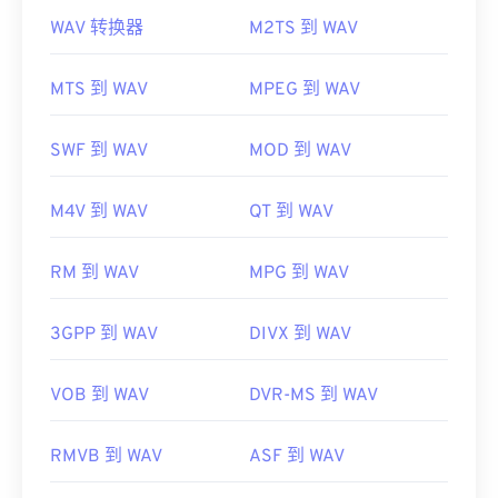
打开。在 Mac 系统中，它会在
QuickTime
中打开。
WAV 转换器
M2TS 到 WAV
打开 WAV 文件的默认播放器是
Windows Media
在某些设备上，尤其是移动设备，打开此文件类型可
Player
。或者，也可以使用
iTunes
、
VLC media
能会出现问题。MP4 是一个包含各种数据的容器，
player
和
QuickTime
等程序来打开和播放 WAV 文
MTS 到 WAV
MPEG 到 WAV
因此，如果打开文件时出现问题，通常意味着容器中
件。
的数据（音频或视频编解码器）与设备的操作系统不
兼容。要解决此问题，请尝试使用
由于
WAV
文件未经压缩，质量更高，适合导入音乐编
VLC 媒体播放
SWF 到 WAV
MOD 到 WAV
器
辑、制作和处理程序。UltraMixer 是
。
一款
跨操作系统
的 DJ 软件程序，WAV 文件在该程序上运行良好。
M4V 到 WAV
QT 到 WAV
开发者：
运动图像专家组 (MPEG)
Elmedia
Player
也支持 WAV 文件。
标准：
ISO/IEC 14496
开发者：
Microsoft
、
IBM
RM 到 WAV
MPG 到 WAV
首次发行：
1999年
首次发行：
1991年
有用的链接：
3GPP 到 WAV
DIVX 到 WAV
有用的链接：
https://en.wikipedia.org/wiki/MPEG-4
https://en.wikipedia.org/wiki/WAV
VOB 到 WAV
DVR-MS 到 WAV
https://mpeg.chiariglione.org/standards/mpeg-
https://www.techopedia.com/definition/12636/wavefor
4.html
audio-wav
RMVB 到 WAV
ASF 到 WAV