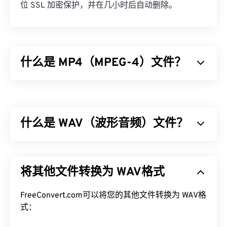
位 SSL 加密保护，并在几小时后自动删除。
什么是 MP4（MPEG-4）文件？
MPEG-4 (MP4) 是一种用于存储多媒体数据（通常为
音频和视频）的容器视频格式。它兼容各种设备和操
作系统，使用
编解码器
压缩文件大小，从而生成易于
什么是 WAV（波形音频）文件？
管理和存储的文件。它也是互联网流媒体（例如
YouTube）的热门视频格式。许多人认为 MP4 是当
今最佳的视频格式之一。
波形音频 (WAV) 是最流行的未压缩音频文件数字音
频格式。WAV 是 IBM 和 Windows 对
资源交换文件格
如何打开 MP4 文件？
将其他文件转换为 WAV格式
式 (RIFF)
进行迭代的成果。WAV 文件比
M4A
和
MP3
文件大得多，因此不太适合消费者在便携式播放器上
MP4 文件会在操作系统的默认视频播放器中打开。
使用。然而，它们的音质确实优于 M4A 和 MP3。
FreeConvert.com可以将您的其他文件转换为 WAV格
只需双击文件即可打开。无需第三方软件。在 ​​
式：
Windows 系统中，它会在
Windows Media Player
中
如何打开 WAV 文件？