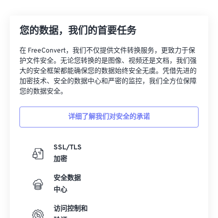
12
12
12
12
12
12
12
12
您的数据，我们的首要任务
13
13
13
13
13
13
13
13
14
14
14
14
14
14
14
14
在 FreeConvert，我们不仅提供文件转换服务，更致力于保
护文件安全。无论您转换的是图像、视频还是文档，我们强
15
15
15
15
15
15
15
15
大的安全框架都能确保您的数据始终安全无虞。凭借先进的
16
16
16
16
16
16
16
16
加密技术、安全的数据中心和严密的监控，我们全方位保障
您的数据安全。
17
17
17
17
17
17
17
17
18
18
18
18
18
18
18
18
详细了解我们对安全的承诺
19
19
19
19
19
19
19
19
20
20
20
20
20
20
20
20
SSL/TLS
加密
21
21
21
21
21
21
21
21
安全数据
22
22
22
22
22
22
22
22
中心
23
23
23
23
23
23
23
23
访问控制和
24
24
24
24
24
24