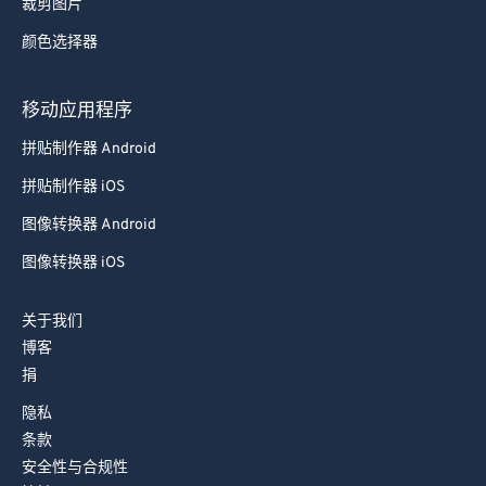
裁剪图片
78
78
颜色选择器
79
79
80
80
移动应用程序
81
81
拼贴制作器 Android
82
82
拼贴制作器 iOS
83
83
图像转换器 Android
84
84
图像转换器 iOS
85
85
关于我们
86
86
博客
87
87
捐
88
88
隐私
89
89
条款
安全性与合规性
90
90