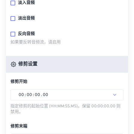
淡入音频
淡出音频
反向音频
如果要反转音频流，请启用
修剪设置
修剪开始
00
:
00
:
00
.
00
指定修剪的起始位置 (HH:MM:SS.MS)。保留 00:00:00.00 则
禁用。
修剪末端