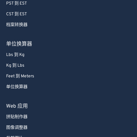
64
64
PST 到 EST
65
65
CST 到 EST
66
66
档案转换器
67
67
68
68
单位换算器
69
69
Lbs 到 Kg
70
70
Kg 到 Lbs
71
71
Feet 到 Meters
72
72
单位换算器
73
73
74
74
Web 应用
75
75
拼贴制作器
76
76
图像调整器
77
77