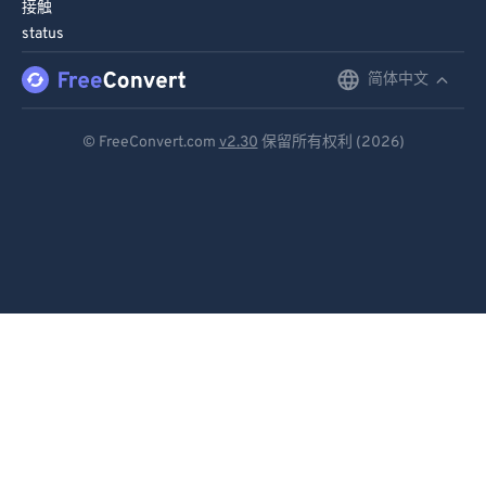
接触
91
91
status
92
92
简体中文
English
93
93
Deutsch
94
94
© FreeConvert.com
v2.30
保留所有权利 (2026)
Español
95
95
96
96
Français
97
97
Português
98
98
Italiano
99
99
Dutch
日本語
简体中文
繁體中文