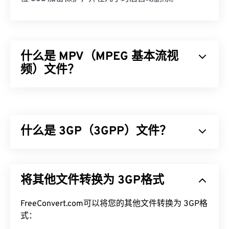
什么是 MPV（MPEG 基本流视
频）文件？
MPEG 基本流视频 (MPV) 是一款免费的开源媒体播
放器软件，可跨平台运行，包括
Android
。其标志性
功能是鼠标驱动的屏幕控制器 (
OSC
)。
什么是 3GP（3GPP）文件？
如何打开 MPV 文件？
3GPP (3GP) 是一种多媒体容器格式，专为第三代
播放 MPV 文件的最佳方式是使用
MPV 播放器
。
(3G) 通用移动通信系统 (
UMTS
) 网络设计，UMTS
将其他文件转换为 3GP格式
网络是全球移动通信系统 (
GSM
) 的标准。由于
如果双击不起作用，请尝试使用以下方法之一打开文
UMTS 是一项移动技术，因此 3GP 格式允许 UMTS
件。在 Windows 系统中，请按照以下
说明
将正确的
网络上的手机通过高速无线连接捕获、保存、传送和
FreeConvert.com可以将您的其他文件转换为 3GP格
应用程序与文件关联。将文件重命名为 MPG 扩展名
播放媒体。
式：
也可能会有帮助。其他可能可用的播放器包括
VLC