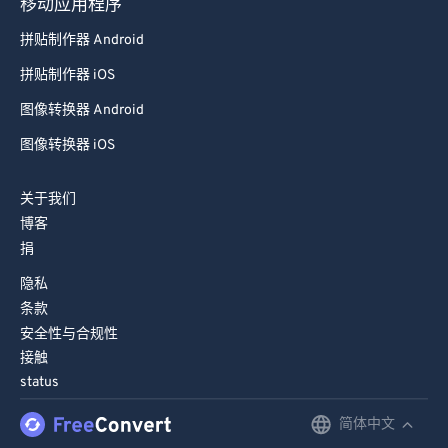
移动应用程序
98
98
拼贴制作器 Android
99
99
拼贴制作器 iOS
图像转换器 Android
图像转换器 iOS
关于我们
博客
捐
隐私
条款
安全性与合规性
接触
status
简体中文
English