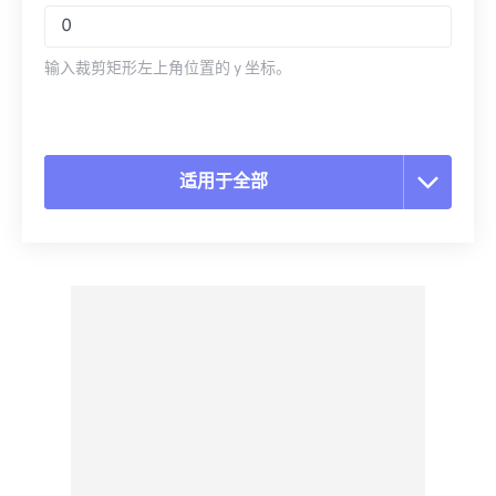
输入裁剪矩形左上角位置的 y 坐标。
适用于全部
重置所有选项
从预设应用
另存为预设