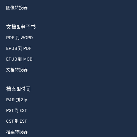
72
72
图像转换器
73
73
74
74
文档&电子书
75
75
PDF 到 WORD
76
76
EPUB 到 PDF
77
77
EPUB 到 MOBI
78
78
文档转换器
79
79
档案&时间
80
80
81
81
RAR 到 Zip
82
82
PST 到 EST
83
83
CST 到 EST
84
84
档案转换器