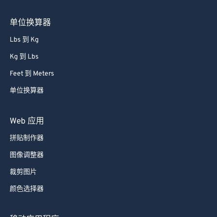
85
85
单位换算器
86
86
87
87
Lbs 到 Kg
88
88
Kg 到 Lbs
89
89
Feet 到 Meters
90
90
单位换算器
91
91
Web 应用
92
92
93
93
拼贴制作器
94
94
图像调整器
95
95
裁剪图片
96
96
颜色选择器
97
97