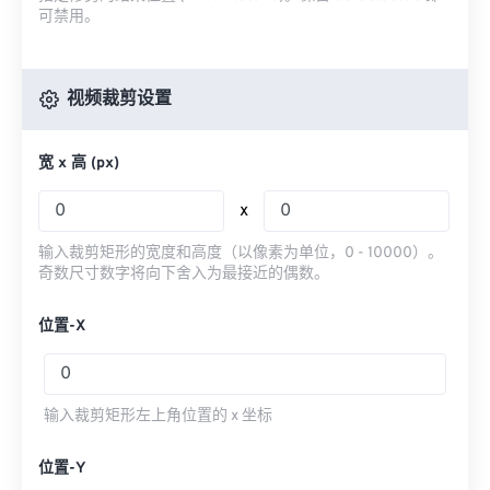
可禁用。
视频裁剪设置
宽 x 高 (px)
x
输入裁剪矩形的宽度和高度（以像素为单位，0 - 10000）。
奇数尺寸数字将向下舍入为最接近的偶数。
位置-X
输入裁剪矩形左上角位置的 x 坐标
位置-Y