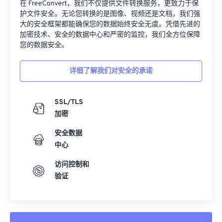
32
32
32
32
32
32
在 FreeConvert，我们不仅提供文件转换服务，更致力于保
护文件安全。无论您转换的是图像、视频还是文档，我们强
33
33
33
33
33
33
大的安全框架都能确保您的数据始终安全无虞。凭借先进的
加密技术、安全的数据中心和严密的监控，我们全方位保障
34
34
34
34
34
34
您的数据安全。
35
35
35
35
35
35
36
36
36
36
36
36
详细了解我们对安全的承诺
37
37
37
37
37
37
SSL/TLS
38
38
38
38
38
38
加密
39
39
39
39
39
39
安全数据
40
40
40
40
40
40
中心
41
41
41
41
41
41
访问控制和
42
42
42
42
42
42
验证
43
43
43
43
43
43
44
44
44
44
44
44
45
45
45
45
45
45