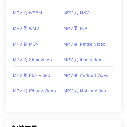
06
06
06
06
06
06
06
06
MPV 到 WEBM
MPV 到 MKV
07
07
07
07
07
07
07
07
08
08
08
08
08
08
08
08
MPV 到 WMV
MPV 到 FLV
09
09
09
09
09
09
09
09
10
10
10
10
10
10
10
10
MPV 到 MOV
MPV 到 Kindle Video
11
11
11
11
11
11
11
11
MPV 到 Xbox Video
MPV 到 iPad Video
12
12
12
12
12
12
12
12
13
13
13
13
13
13
13
13
MPV 到 PSP Video
MPV 到 Android Video
14
14
14
14
14
14
14
14
MPV 到 iPhone Video
MPV 到 Mobile Video
15
15
15
15
15
15
15
15
16
16
16
16
16
16
16
16
17
17
17
17
17
17
17
17
18
18
18
18
18
18
18
18