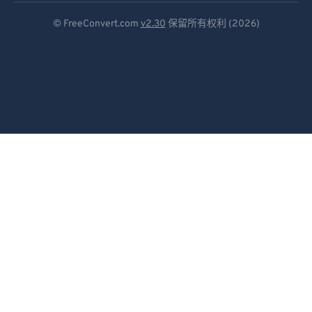
Deutsch
© FreeConvert.com
v2.30
保留所有权利 (2026)
Español
Français
Português
Italiano
Dutch
日本語
简体中文
繁體中文
한국어
Svenska