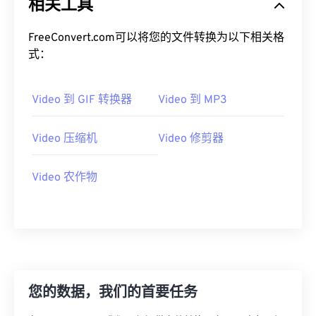
相关工具
19
19
19
19
19
19
19
19
20
20
20
20
20
20
20
20
FreeConvert.com可以将您的文件转换为以下相关格
式：
21
21
21
21
21
21
21
21
22
22
22
22
22
22
22
22
Video 到 GIF 转换器
Video 到 MP3
23
23
23
23
23
23
23
23
24
24
24
24
24
24
Video 压缩机
Video 修剪器
25
25
25
25
25
25
26
26
26
26
26
26
Video 农作物
27
27
27
27
27
27
28
28
28
28
28
28
29
29
29
29
29
29
30
30
30
30
30
30
您的数据，我们的首要任务
31
31
31
31
31
31