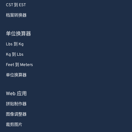
CST 到 EST
65
65
66
66
档案转换器
67
67
单位换算器
68
68
Lbs 到 Kg
69
69
Kg 到 Lbs
70
70
Feet 到 Meters
71
71
单位换算器
72
72
73
73
Web 应用
74
74
拼贴制作器
75
75
图像调整器
76
76
裁剪图片
77
77