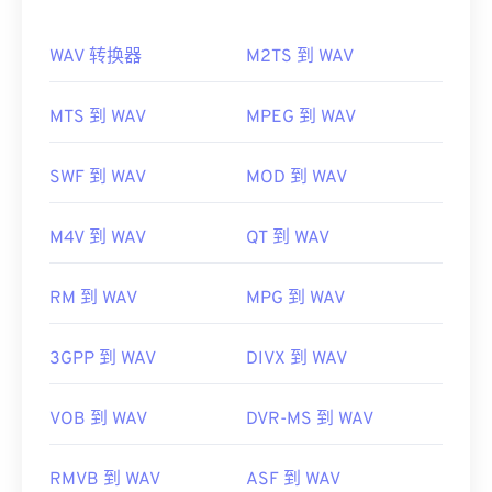
如何打开 WAV 文件？
media player
、
Eltima Elmedia Player
、
Microsoft
Windows Media Player
、
Cyber​​Link PowerDVD 17
WAV 转换器
M2TS 到 WAV
打开 WAV 文件的默认播放器是
Windows Media
或
PentaLoop PlayerXtreme Media Player
。
Player
。或者，也可以使用
iTunes
、
VLC media
开发者：
MPlayer 和 Mplayer2 开发者社区
player
和
QuickTime
等程序来打开和播放 WAV 文
MTS 到 WAV
MPEG 到 WAV
件。
首次发布：
2013 年
由于
WAV
文件未经压缩，质量更高，适合导入音乐编
SWF 到 WAV
MOD 到 WAV
有用的链接：
辑、制作和处理程序。UltraMixer 是
一款
跨操作系统
https://en.wikipedia.org/wiki/Mpv_(media_player)
的 DJ 软件程序，WAV 文件在该程序上运行良好。
M4V 到 WAV
QT 到 WAV
Elmedia
Player
也支持 WAV 文件。
https://mpv.io/
开发者：
Microsoft
、
IBM
RM 到 WAV
MPG 到 WAV
首次发行：
1991年
3GPP 到 WAV
DIVX 到 WAV
有用的链接：
https://en.wikipedia.org/wiki/WAV
VOB 到 WAV
DVR-MS 到 WAV
https://www.techopedia.com/definition/12636/wavefor
audio-wav
RMVB 到 WAV
ASF 到 WAV