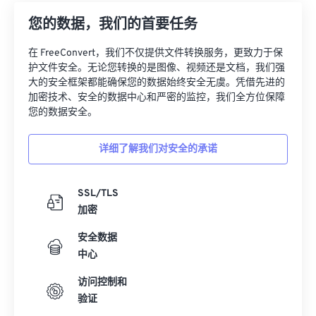
12
12
12
12
12
12
12
12
您的数据，我们的首要任务
13
13
13
13
13
13
13
13
在 FreeConvert，我们不仅提供文件转换服务，更致力于保
14
14
14
14
14
14
14
14
护文件安全。无论您转换的是图像、视频还是文档，我们强
15
15
15
15
15
15
15
15
大的安全框架都能确保您的数据始终安全无虞。凭借先进的
加密技术、安全的数据中心和严密的监控，我们全方位保障
16
16
16
16
16
16
16
16
您的数据安全。
17
17
17
17
17
17
17
17
详细了解我们对安全的承诺
18
18
18
18
18
18
18
18
19
19
19
19
19
19
19
19
SSL/TLS
20
20
20
20
20
20
20
20
加密
21
21
21
21
21
21
21
21
安全数据
22
22
22
22
22
22
22
22
中心
23
23
23
23
23
23
23
23
访问控制和
24
24
24
24
24
24
验证