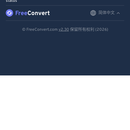
status
91
91
92
92
简体中文
English
93
93
Deutsch
© FreeConvert.com
v2.30
保留所有权利 (2026)
94
94
Español
95
95
Français
96
96
Português
97
97
98
98
Italiano
99
99
Dutch
日本語
简体中文
繁體中文