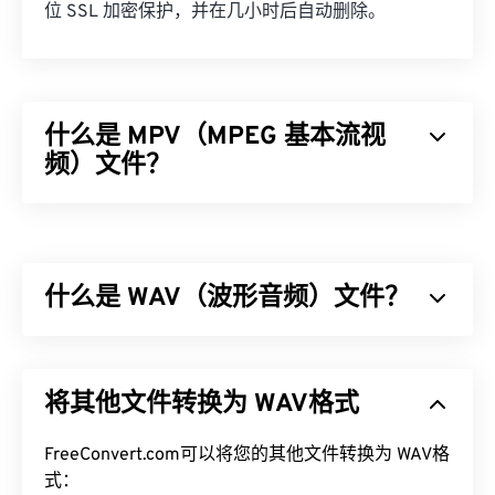
位 SSL 加密保护，并在几小时后自动删除。
什么是 MPV（MPEG 基本流视
频）文件？
MPEG 基本流视频 (MPV) 是一款免费的开源媒体播
放器软件，可跨平台运行，包括
Android
。其标志性
功能是鼠标驱动的屏幕控制器 (
OSC
)。
什么是 WAV（波形音频）文件？
如何打开 MPV 文件？
波形音频 (WAV) 是最流行的未压缩音频文件数字音
播放 MPV 文件的最佳方式是使用
MPV 播放器
。
频格式。WAV 是 IBM 和 Windows 对
资源交换文件格
将其他文件转换为 WAV格式
式 (RIFF)
进行迭代的成果。WAV 文件比
M4A
和
MP3
如果双击不起作用，请尝试使用以下方法之一打开文
文件大得多，因此不太适合消费者在便携式播放器上
件。在 Windows 系统中，请按照以下
说明
将正确的
使用。然而，它们的音质确实优于 M4A 和 MP3。
FreeConvert.com可以将您的其他文件转换为 WAV格
应用程序与文件关联。将文件重命名为 MPG 扩展名
式：
也可能会有帮助。其他可能可用的播放器包括
VLC