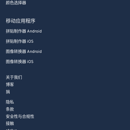
颜色选择器
78
78
79
79
移动应用程序
80
80
拼贴制作器 Android
81
81
拼贴制作器 iOS
82
82
图像转换器 Android
83
83
图像转换器 iOS
84
84
85
85
关于我们
86
86
博客
捐
87
87
88
88
隐私
条款
89
89
安全性与合规性
90
90
接触