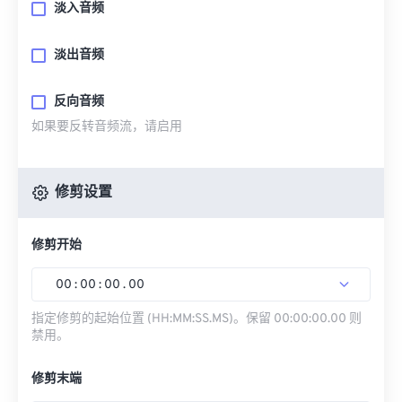
淡入音频
淡出音频
反向音频
如果要反转音频流，请启用
修剪设置
修剪开始
00
:
00
:
00
.
00
指定修剪的起始位置 (HH:MM:SS.MS)。保留 00:00:00.00 则
禁用。
修剪末端