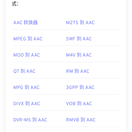
Windows Media Player
、
Apple 的 Final Cut Pro
和
有效地压缩文件大小，同时提供与未压缩音频类似的
式：
VLC Media Player
。
音质。
有时 MTS 文件很大，难以管理和存储。要减小文件
AAC 转换器
M2TS 到 AAC
如何打开 AAC 文件？
大小，只需将 MTS 文件转换为 MP4 即可
。
Cnet.com
列出了一些可下载的文件转换器。
为了获得最佳效果，请使用
VLC 媒体播放器
打开
MPEG 到 AAC
SWF 到 AAC
开发者：
松下
和
索尼
AAC 文件。此外，
iTunes
也会默认打开 AAC 文件。
不过，AAC 文件非常普遍，可以在许多其他程序和
首次发行：
2006 年
MOD 到 AAC
M4V 到 AAC
软件中打开。
有用的链接：
此外，由于 AAC 文件通常用作视频游戏的音频文
QT 到 AAC
RM 到 AAC
https://en.wikipedia.org/wiki/.m2ts
件，因此它们可以在大多数流行的游戏机上打开，例
http://www.blu-raydisc.com/en/languagetest.aspx
如
Nintendo 3DS
和
Playstation 4
。
MPG 到 AAC
3GPP 到 AAC
开发者：
ISO/IEC MPEG 音频委员会
首次发行：
1997年
DIVX 到 AAC
VOB 到 AAC
有用的链接：
DVR-MS 到 AAC
RMVB 到 AAC
https://en.wikipedia.org/wiki/Advanced_Audio_Coding