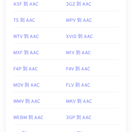
https://www.iso.org/standard/43345.html?
ASF 到 AAC
3G2 到 AAC
browse=tc
TS 到 AAC
MPV 到 AAC
WTV 到 AAC
XVID 到 AAC
MXF 到 AAC
M1V 到 AAC
F4P 到 AAC
F4V 到 AAC
MOV 到 AAC
FLV 到 AAC
WMV 到 AAC
MKV 到 AAC
WEBM 到 AAC
3GP 到 AAC