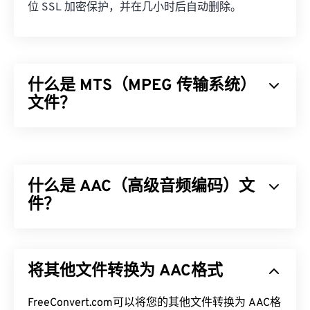
位 SSL 加密保护，并在几小时后自动删除。
什么是 MTS（MPEG 传输系统）
文件？
MPEG 传输系统 (MTS) 是
高清 (HD)
摄像机录制视频
和音频时生成的文件类型。MTS
由索尼
和
松下
开发，
但
佳能
、
JVC
和其他摄像机也创建 MTS 文件。此文
什么是 AAC（高级音频编码）文
件类型也兼容
蓝光光盘
，MTS 的另一个名称是高级
高清视频编码 (
件？
AVCHD
)。
如何打开 MTS 文件？
高级音频编码 (AAC) 是一种通过
有损
压缩来减小文
件大小的数字音频文件格式。它主要用于数字电视、
MTS 是摄像机和蓝光光盘的标准通用文件类型。因
将其他文件转换为 AAC格式
数字广播和互联网流媒体。它是
iOS
、
YouTube
、
此，只需双击该文件即可在几乎所有操作系统（包括
任天堂
和
PlayStation
的标准音频格式。ISO/
IEC
将
移动设备）上打开。允许播放 MTS 的程序包括
AAC
FreeConvert.com可以将您的其他文件转换为 AAC格
编解码器
指定
为
MP3
的改进版本，因为它能够更