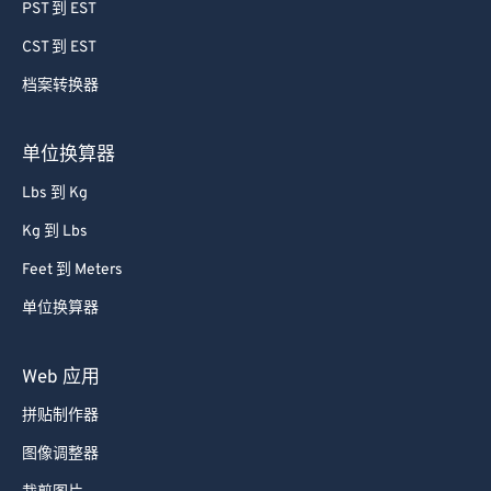
64
64
PST 到 EST
65
65
CST 到 EST
66
66
档案转换器
67
67
68
68
单位换算器
69
69
Lbs 到 Kg
70
70
Kg 到 Lbs
71
71
Feet 到 Meters
72
72
单位换算器
73
73
74
74
Web 应用
75
75
拼贴制作器
76
76
图像调整器
77
77