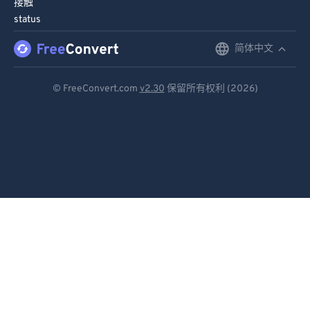
接触
91
91
status
92
92
简体中文
English
93
93
Deutsch
94
94
© FreeConvert.com
v2.30
保留所有权利 (2026)
Español
95
95
96
96
Français
97
97
Português
98
98
Italiano
99
99
Dutch
日本語
简体中文
繁體中文