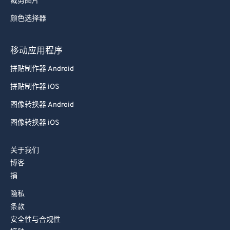
裁剪图片
78
78
颜色选择器
79
79
80
80
移动应用程序
81
81
拼贴制作器 Android
82
82
拼贴制作器 iOS
83
83
图像转换器 Android
84
84
图像转换器 iOS
85
85
关于我们
86
86
博客
87
87
捐
88
88
隐私
89
89
条款
安全性与合规性
90
90