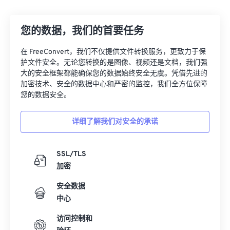
12
12
12
12
12
12
12
12
您的数据，我们的首要任务
13
13
13
13
13
13
13
13
14
14
14
14
14
14
14
14
在 FreeConvert，我们不仅提供文件转换服务，更致力于保
护文件安全。无论您转换的是图像、视频还是文档，我们强
15
15
15
15
15
15
15
15
大的安全框架都能确保您的数据始终安全无虞。凭借先进的
16
16
16
16
16
16
16
16
加密技术、安全的数据中心和严密的监控，我们全方位保障
您的数据安全。
17
17
17
17
17
17
17
17
18
18
18
18
18
18
18
18
详细了解我们对安全的承诺
19
19
19
19
19
19
19
19
20
20
20
20
20
20
20
20
SSL/TLS
加密
21
21
21
21
21
21
21
21
安全数据
22
22
22
22
22
22
22
22
中心
23
23
23
23
23
23
23
23
访问控制和
24
24
24
24
24
24