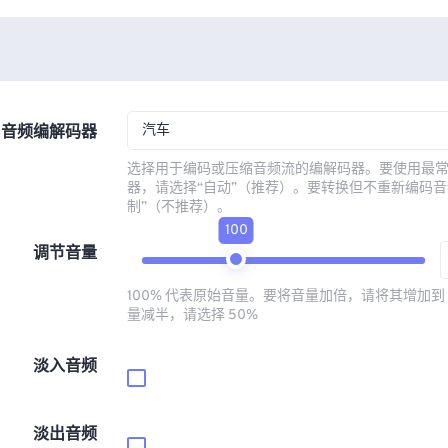
汽车
音频编解码器
选择用于编码或压缩音频流的编解码器。要使用最
器，请选择“自动”（推荐）。要转换但不重新编码音
制”（不推荐）。
100
调节音量
100% 代表原始音量。要将音量加倍，请将其增加到 
量减半，请选择 50%
淡入音频
淡出音频