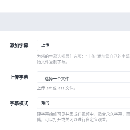
上传
添加字幕
为您的字幕选择最佳选项：“上传”添加您自己的字幕
始文件复制字幕。
上传字幕
选择一个文件
上传 .srt 或 .ass 文件。
难的
字幕模式
硬字幕始终可见并集成在视频中，适合永久字幕，
储，可以打开或关闭以进行自定义观看。