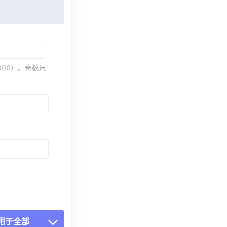
000）。奇数尺
用于全部
置所有选项