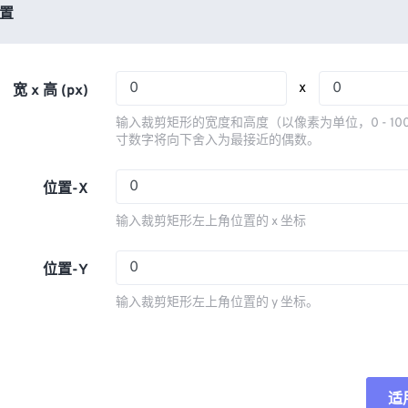
03
03
03
03
置
06
06
06
06
04
04
04
04
07
07
07
07
05
05
05
05
08
08
08
08
x
宽 x 高 (px)
06
06
06
06
09
09
09
09
输入裁剪矩形的宽度和高度（以像素为单位，0 - 10
07
07
07
07
寸数字将向下舍入为最接近的偶数。
10
10
10
10
08
08
08
08
11
11
11
11
位置-X
09
09
09
09
12
12
12
12
输入裁剪矩形左上角位置的 x 坐标
10
10
10
10
13
13
13
13
11
11
11
11
位置-Y
14
14
14
14
12
12
12
12
15
15
15
15
输入裁剪矩形左上角位置的 y 坐标。
13
13
13
13
16
16
16
16
14
14
14
14
17
17
17
17
15
15
15
15
18
18
18
18
适
重