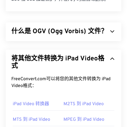
什么是 OGV (Ogg Vorbis) 文件？
Ogg Vorbis (OGV) 是一种免费、开源、未申请专利的
多媒体容器格式和编解码器。它是 Ogg 系列格式和
将其他文件转换为 iPad Video格
编解码器的一部分，该系列由非营利
组织 Xiph.Org
基金会
式
开发，旨在与
已申请专利的编解码器
竞争。
OGV 可以
时分复用 (TDM)
音频、视频、文本（字
幕）和元数据。它支持流媒体以及
有损
和
无损
压缩。
FreeConvert.com可以将您的其他文件转换为 iPad
但是，它不支持
菜单
。
Video格式：
如何打开 OGV 文件？
iPad Video 转换器
M2TS 到 iPad Video
VLC 媒体播放器
是打开 OGV 文件的最佳选择。其他
不错的选择包括适用于 Microsoft Windows 操作系统
MTS 到 iPad Video
MPEG 到 iPad Video
的
Winamp
和适用于 Mac OS X 的
Elmedia
。