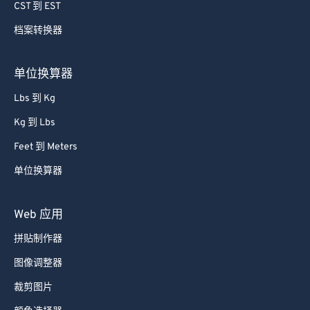
74
74
CST 到 EST
75
75
档案转换器
76
76
77
77
单位换算器
78
78
Lbs 到 Kg
79
79
Kg 到 Lbs
80
80
Feet 到 Meters
81
81
单位换算器
82
82
83
83
Web 应用
84
84
拼贴制作器
85
85
图像调整器
86
86
裁剪图片
87
87