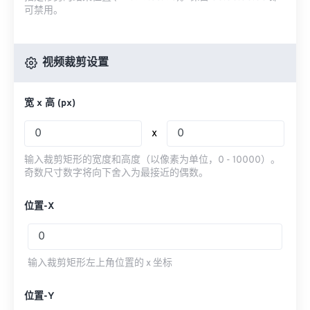
可禁用。
视频裁剪设置
宽 x 高 (px)
x
输入裁剪矩形的宽度和高度（以像素为单位，0 - 10000）。
奇数尺寸数字将向下舍入为最接近的偶数。
位置-X
输入裁剪矩形左上角位置的 x 坐标
位置-Y