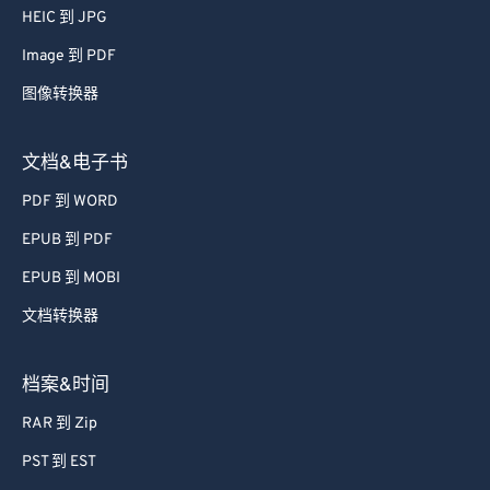
61
61
HEIC 到 JPG
62
62
Image 到 PDF
63
63
图像转换器
64
64
65
65
文档&电子书
66
66
PDF 到 WORD
67
67
EPUB 到 PDF
68
68
EPUB 到 MOBI
69
69
文档转换器
70
70
71
71
档案&时间
72
72
RAR 到 Zip
73
73
PST 到 EST