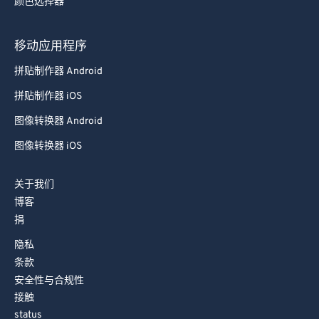
颜色选择器
88
88
89
89
移动应用程序
90
90
拼贴制作器 Android
91
91
拼贴制作器 iOS
92
92
图像转换器 Android
93
93
图像转换器 iOS
94
94
关于我们
95
95
博客
96
96
捐
97
97
隐私
98
98
条款
安全性与合规性
99
99
接触
status