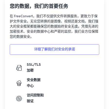
22
22
22
22
22
22
22
22
您的数据，我们的首要任务
23
23
23
23
23
23
23
23
在 FreeConvert，我们不仅提供文件转换服务，更致力于保
护文件安全。无论您转换的是图像、视频还是文档，我们强
24
24
24
24
24
24
大的安全框架都能确保您的数据始终安全无虞。凭借先进的
25
25
25
25
25
25
加密技术、安全的数据中心和严密的监控，我们全方位保障
您的数据安全。
26
26
26
26
26
26
27
27
27
27
27
27
详细了解我们对安全的承诺
28
28
28
28
28
28
29
29
29
29
29
29
SSL/TLS
加密
30
30
30
30
30
30
31
31
31
31
31
31
安全数据
中心
32
32
32
32
32
32
访问控制和
33
33
33
33
33
33
验证
34
34
34
34
34
34