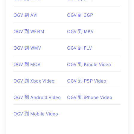
OGV 到 AVI
OGV 到 3GP
00
00
00
00
00
00
00
00
OGV 到 WEBM
OGV 到 MKV
OGV 到 WMV
OGV 到 FLV
00
00
00
00
00
00
00
00
01
01
01
01
01
01
01
01
OGV 到 MOV
OGV 到 Kindle Video
02
02
02
02
02
02
02
02
OGV 到 Xbox Video
OGV 到 PSP Video
03
03
03
03
03
03
03
03
04
04
04
04
04
04
04
04
OGV 到 Android Video
OGV 到 iPhone Video
05
05
05
05
05
05
05
05
06
06
06
06
06
06
06
06
OGV 到 Mobile Video
07
07
07
07
07
07
07
07
08
08
08
08
08
08
08
08