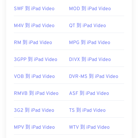
OGV 可以在
Windows Media Player
和基于
SWF 到 iPad Video
MOD 到 iPad Video
DirectShow
的播放器中播放，但必须使用
DirectShow 过滤器
。另一方面，如果播放器不是基
M4V 到 iPad Video
QT 到 iPad Video
于 DirectShow，则不需要过滤器。
开发者：
Xiph.Org 基金会
RM 到 iPad Video
MPG 到 iPad Video
首次发布：
2017 年
3GPP 到 iPad Video
DIVX 到 iPad Video
有用的链接：
https://en.wikipedia.org/wiki/Ogg
VOB 到 iPad Video
DVR-MS 到 iPad Video
https://www.xiph.org/
RMVB 到 iPad Video
ASF 到 iPad Video
3G2 到 iPad Video
TS 到 iPad Video
MPV 到 iPad Video
WTV 到 iPad Video