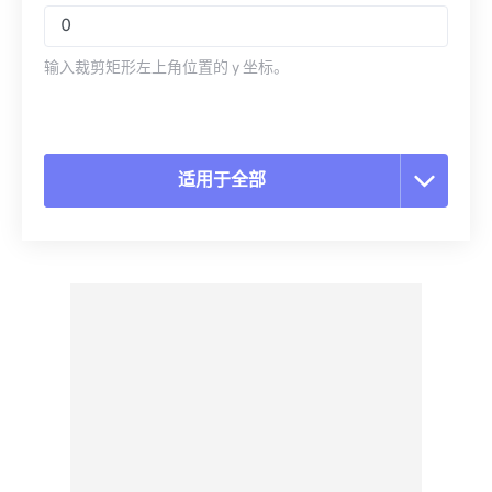
输入裁剪矩形左上角位置的 y 坐标。
适用于全部
重置所有选项
从预设应用
另存为预设